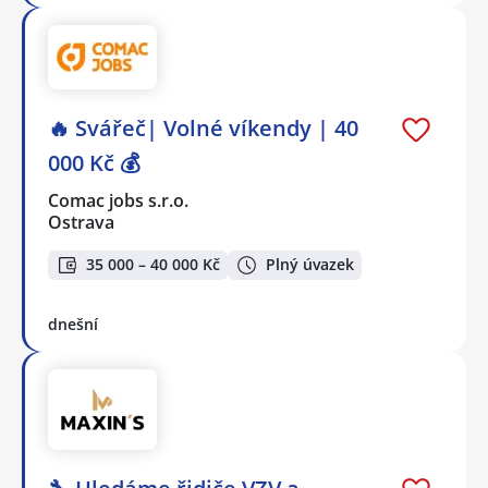
🔥 Svářeč| Volné víkendy | 40
000 Kč 💰
Comac jobs s.r.o.
Ostrava
35 000 – 40 000 Kč
Plný úvazek
dnešní