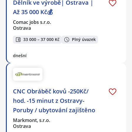
Dělník ve výrobě| Ostrava |
Až 35 000 Kč💰
Comac jobs s.r.o.
Ostrava
33 000 – 37 000 Kč
Plný úvazek
dnešní
CNC Obráběč kovů -250Kč/
hod. -15 minut z Ostravy-
Poruby / ubytování zajištěno
Markmont, s.r.o.
Ostrava