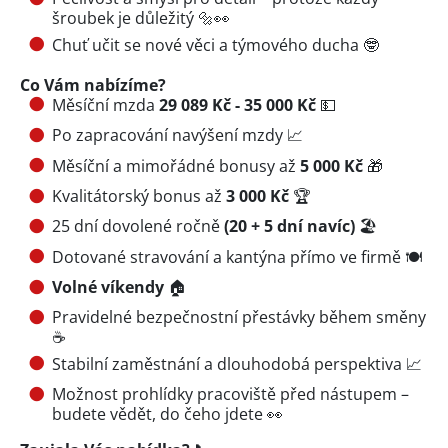
šroubek je důležitý 🔩👀
Chuť učit se nové věci a týmového ducha 🤓
Co Vám nabízíme?
Měsíční mzda
29 089 Kč - 35 000 Kč
💵
Po zapracování navýšení mzdy 📈
Měsíční a mimořádné bonusy až
5 000 Kč
🎁
Kvalitátorský bonus až
3 000 Kč
🏆
25 dní dovolené ročně
(20 + 5 dní navíc)
🏖
Dotované stravování a kantýna přímo ve firmě 🍽
Volné víkendy
🏠
Pravidelné bezpečnostní přestávky během směny
☕
Stabilní zaměstnání a dlouhodobá perspektiva 📈
Možnost prohlídky pracoviště před nástupem –
budete vědět, do čeho jdete 👀