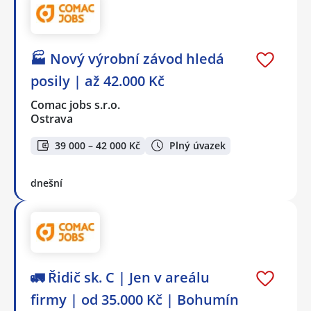
🏭 Nový výrobní závod hledá
posily | až 42.000 Kč
Comac jobs s.r.o.
Ostrava
39 000 – 42 000 Kč
Plný úvazek
dnešní
🚛 Řidič sk. C | Jen v areálu
firmy | od 35.000 Kč | Bohumín