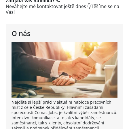
Zaujala Vás nabídka? 📞
Neváhejte mě kontaktovat ještě dnes 👇Těšíme se na
Vás!
O nás
Najděte si lepší práci v aktuální nabídce pracovních
míst z celé České Republiky. Hlavními zásadami
společnosti Comac Jobs, je kvalitní výběr zaměstnanců,
intenzivní komunikace, a to jak s kandidáty, se
zaměstnanci, tak s klienty, absolutní dodržování
zákonů a podmínek přidělování zaměstnanců