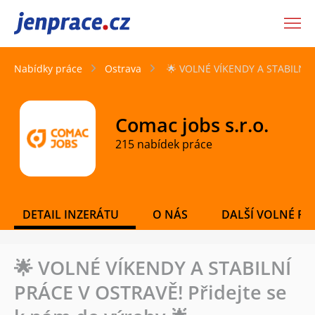
JenPráce.cz
Nabídky práce
Ostrava
🌟 VOLNÉ VÍKENDY A STABILNÍ P
Comac jobs s.r.o.
215 nabídek práce
DETAIL INZERÁTU
O NÁS
DALŠÍ VOLNÉ PO
🌟 VOLNÉ VÍKENDY A STABILNÍ
PRÁCE V OSTRAVĚ! Přidejte se