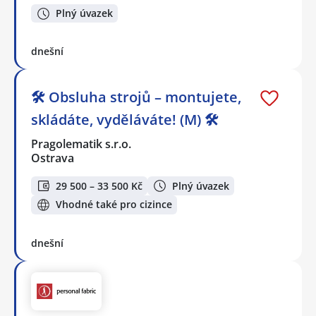
Plný úvazek
dnešní
🛠️ Obsluha strojů – montujete,
skládáte, vyděláváte! (M) 🛠️
Pragolematik s.r.o.
Ostrava
29 500 – 33 500 Kč
Plný úvazek
Vhodné také pro cizince
dnešní