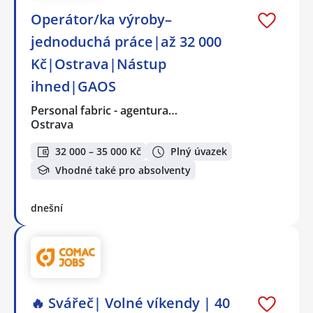
Operátor/ka výroby–
jednoduchá práce|až 32 000
Kč|Ostrava|Nástup
ihned|GAOS
Personal fabric - agentura…
Ostrava
32 000 – 35 000 Kč
Plný úvazek
Vhodné také pro absolventy
dnešní
🔥 Svářeč| Volné víkendy | 40