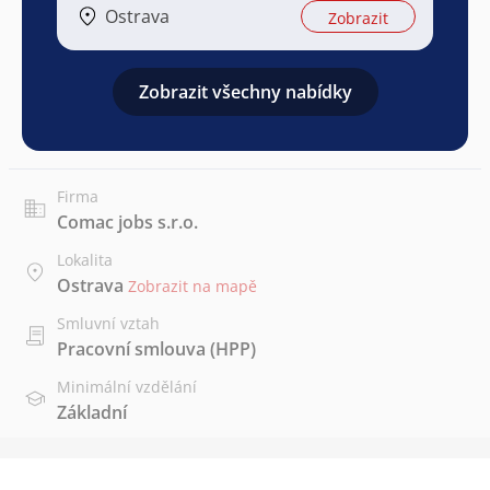
Ostrava
Zobrazit
Zobrazit všechny nabídky
Firma
Comac jobs s.r.o.
Lokalita
Ostrava
Zobrazit na mapě
Smluvní vztah
Pracovní smlouva (HPP)
Minimální vzdělání
Základní