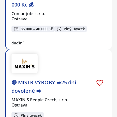
000 Kč 💰
Comac jobs s.r.o.
Ostrava
35 000 – 40 000 Kč
Plný úvazek
dnešní
🔴 MISTR VÝROBY ➡️25 dní
dovolené ➡️
MAXIN'S People Czech, s.r.o.
Ostrava
Plný úvazek