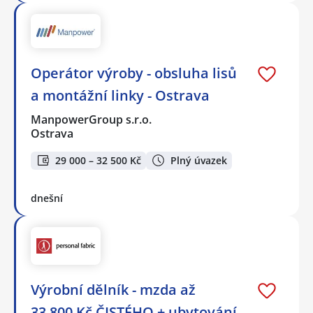
Operátor výroby - obsluha lisů
a montážní linky - Ostrava
ManpowerGroup s.r.o.
Ostrava
29 000 – 32 500 Kč
Plný úvazek
dnešní
Výrobní dělník - mzda až
33.800 Kč ČISTÉHO + ubytování