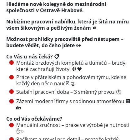
Hledáme nové kolegyně do mezinárodní
společnosti v Ostravě-Hrabové.
Nabízíme pracovní nabídku, která je šitá na míru
všem šikovným a pečlivým ženám
🫵
Možnost prohlídky pracoviště před nástupem –
budete vědět, do čeho jdete 👀
Co Vás u nás čeká? 📋
Montáž brzdových kompletů a tlumičů – brzdy,
které zachraňují životy! 🛑❤️
Práce v přátelském a pohodovém týmu, kde se
každý den něco naučíš 🤝
Stabilní pracovní doba – 3 směnný provoz 🕒
Zázemí moderní firmy s rodinnou atmosférou 🏢
🏡
Co od Vás očekáváme?
Manuální zručnost – praxe ve výrobě je nutností
✋✨
Pečlivost a smysl pro detail – protože každý