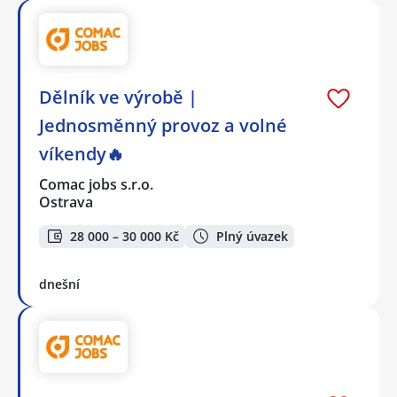
Dělník ve výrobě |
Jednosměnný provoz a volné
víkendy🔥
Comac jobs s.r.o.
Ostrava
28 000 – 30 000 Kč
Plný úvazek
dnešní