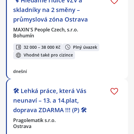
🔧 Hledáme řidiče VZV a
skladníky na 2 směny –
průmyslová zóna Ostrava
MAXIN'S People Czech, s.r.o.
Bohumín
32 000 – 38 000 Kč
Plný úvazek
Vhodné také pro cizince
dnešní
🛠️ Lehká práce, která Vás
neunaví – 13. a 14.plat,
doprava ZDARMA !!! (P) 🛠️
Pragolematik s.r.o.
Ostrava