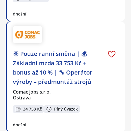
dnešní
🌞 Pouze ranní směna | 💰
Základní mzda 33 753 Kč +
bonus až 10 % | 🔧 Operátor
výroby – předmontáž strojů
Comac jobs s.r.o.
Ostrava
34 753 Kč
Plný úvazek
dnešní