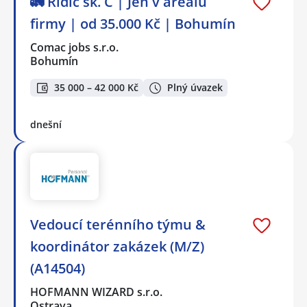
🚛 Řidič sk. C | Jen v areálu
firmy | od 35.000 Kč | Bohumín
Comac jobs s.r.o.
Bohumín
35 000 – 42 000 Kč
Plný úvazek
dnešní
Vedoucí terénního týmu &
koordinátor zakázek (M/Z)
(A14504)
HOFMANN WIZARD s.r.o.
Ostrava