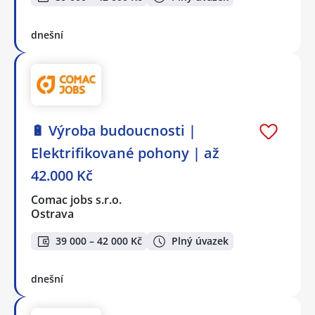
dnešní
🔋 Výroba budoucnosti |
Elektrifikované pohony | až
42.000 Kč
Comac jobs s.r.o.
Ostrava
39 000 – 42 000 Kč
Plný úvazek
dnešní