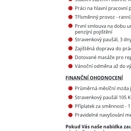
Práci na hlavní pracovn
Třísměnný provoz - ranní,
První smlouva na dobu ur
penzijní pojištění
Stravenkový paušál, 3 dn
Zajištěná doprava do prá
Dotované masáže pro re
Vánoční odměna až do výš
FINANČNÍ OHODNOCENÍ
Průměrná měsíční mzda je
Stravenkový paušál 105 
Příplatek za směnnost - 1
Pravidelné navyšování m
Pokud Vás naše nabídka zau