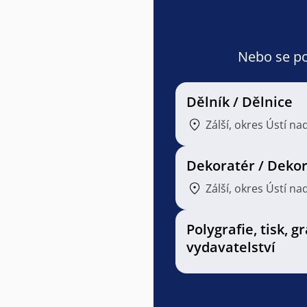
Nebo se pod
Dělník / Dělnice
Zálší, okres Ústí nad
Dekoratér / Deko
Zálší, okres Ústí nad
Polygrafie, tisk, g
vydavatelství