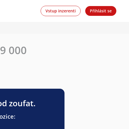
Vstup inzerenti
Přihlásit se
29 000
od zoufat.
ozice: