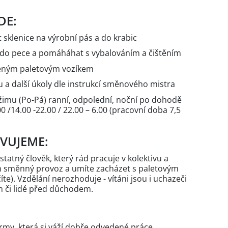
DE:
 sklenice na výrobní pás a do krabic
t do pece a pomáháhat s vybalováním a čištěním
deným paletovým vozíkem
 a další úkoly dle instrukcí směnového mistra
imu (Po-Pá) ranní, odpolední, noční po dohodě
00 /14.00 -22.00 / 22.00 – 6.00 (pracovní doba 7,5
AVUJEME:
statný člověk, který rád pracuje v kolektivu a
 směnný provoz a umíte zacházet s paletovým
te). Vzdělání nerozhoduje - vítáni jsou i uchazeči
 či lidé před důchodem.
irmy, která si váží dobře odvedené práce