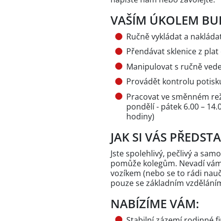
VAŠÍM ÚKOLEM BU
Ručně vykládat a nakládat
Přendávat sklenice z pla
Manipulovat s ručně ve
Provádět kontrolu potisku
Pracovat ve směnném rež
pondělí - pátek 6.00 – 14.
hodiny)
JAK SI VÁS PŘEDST
Jste spolehlivý, pečlivý a samo
pomůže kolegům. Nevadí vám
vozíkem (nebo se to rádi naučí
pouze se základním vzděláním
NABÍZÍME VÁM:
Stabilní zázemí rodinné f