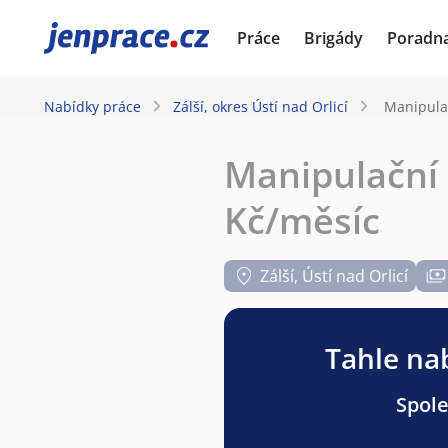
JenPráce.cz
Práce
Brigády
Poradn
Nabídky práce
Zálší, okres Ústí nad Orlicí
Manipulač
Manipulační 
Kč/měsíc
Zálší, Ústí nad Orlicí
Tahle nab
Spole