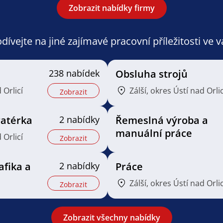
Zobrazit nabídky firmy
ívejte na jiné zajímavé pracovní příležitosti ve 
238 nabídek
Obsluha strojů
 Orlicí
Zálší, okres Ústí nad Orlic
Zobrazit
ratérka
2 nabídky
Řemeslná výroba a
manuální práce
 Orlicí
Zobrazit
rafika a
2 nabídky
Práce
Zálší, okres Ústí nad Orlic
Zobrazit
Zobrazit všechny nabídky