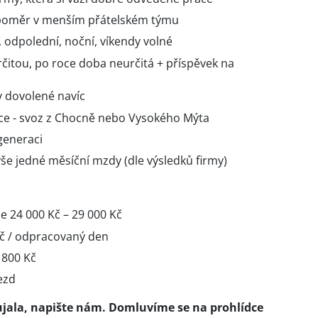
í poměr v menším přátelském týmu
 odpolední, noční, víkendy volné
čitou, po roce doba neurčitá + příspěvek na
y dovolené navíc
ce - svoz z Chocně nebo Vysokého Mýta
generaci
e jedné měsíční mzdy (dle výsledků firmy)
 24 000 Kč – 29 000 Kč
Kč / odpracovaný den
 800 Kč
ezd
jala, napište nám. Domluvíme se na prohlídce