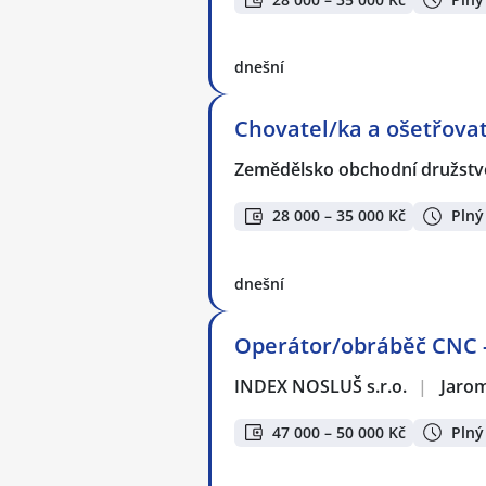
dnešní
Chovatel/ka a ošetřovate
Zemědělsko obchodní družstvo
28 000 – 35 000 Kč
Plný
dnešní
Operátor/obráběč CNC - 
INDEX NOSLUŠ s.r.o.
|
Jaro
47 000 – 50 000 Kč
Plný