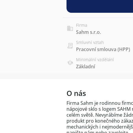
Firma
Sahm s.r.o.
Smluvní vztah
Pracovní smlouva (HPP)
Minimální vzdělání
Základní
O nás
Firma Sahm je rodinnou firmou
nápojové sklo s logem SAHM 
celém světě. Nevyrábíme žádn
produkt pro konečného zákazn
mechanických i nejmodernější
napište nám nebo zavolejte.