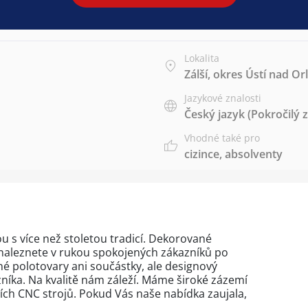
Lokalita
Zálší, okres Ústí nad Orl
Jazykové znalosti
Český jazyk
(Pokročilý 
Vhodné také pro
cizince
,
absolventy
 s více než stoletou tradicí. Dekorované
naleznete v rukou spokojených zákazníků po
é polotovary ani součástky, ale designový
íka. Na kvalitě nám záleží. Máme široké zázemí
ch CNC strojů. Pokud Vás naše nabídka zaujala,