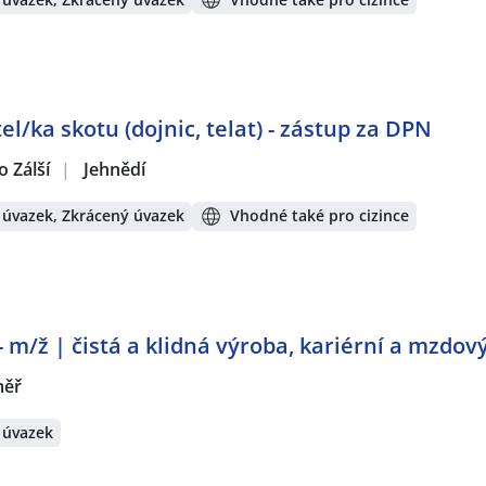
l/ka skotu (dojnic, telat) - zástup za DPN
 Zálší
|
Jehnědí
 úvazek, Zkrácený úvazek
Vhodné také pro cizince
m/ž | čistá a klidná výroba, kariérní a mzdový
měř
 úvazek