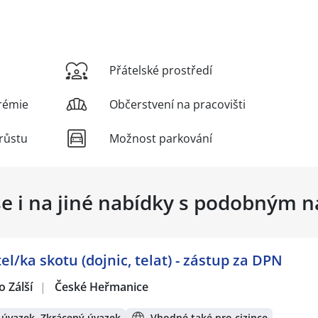
Přátelské prostředí
rémie
Občerstvení na pracovišti
růstu
Možnost parkování
se i na jiné nabídky s podobným 
l/ka skotu (dojnic, telat) - zástup za DPN
 Zálší
|
České Heřmanice
 úvazek, Zkrácený úvazek
Vhodné také pro cizince