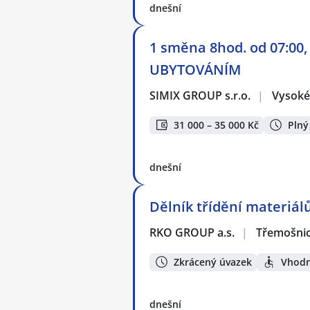
dnešní
1 směna 8hod. od 07:00,
UBYTOVÁNÍM
SIMIX GROUP s.r.o.
|
Vysoké
31 000 – 35 000 Kč
Plný
dnešní
Dělník třídění materiál
RKO GROUP a.s.
|
Třemošni
Zkrácený úvazek
Vhodn
dnešní