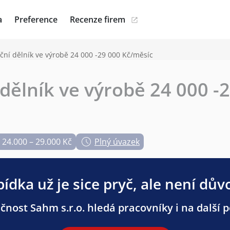
a
Preference
Recenze firem
ní dělník ve výrobě 24 000 -29 000 Kč/měsíc
dělník ve výrobě 24 000 -
24.000 – 29.000 Kč
Plný úvazek
ídka už je sice pryč, ale není dův
čnost Sahm s.r.o. hledá pracovníky i na další p