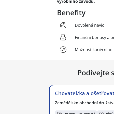
výrobního závodu.
Benefity
Dovolená navíc
Finanční bonusy a p
Možnost kariérního 
Podívejte 
Chovatel/ka a ošetřovate
Zemědělsko obchodní družstvo
28 000 – 35 000 Kč
Plný