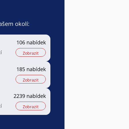
vašem okolí:
106 nabídek
í
Zobrazit
185 nabídek
Zobrazit
2239 nabídek
í
Zobrazit