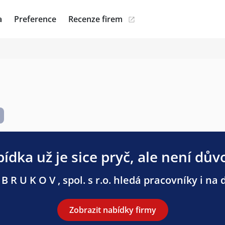
a
Preference
Recenze firem
ídka už je sice pryč, ale není dův
B R U K O V , spol. s r.o. hledá pracovníky i na d
Zobrazit nabídky firmy