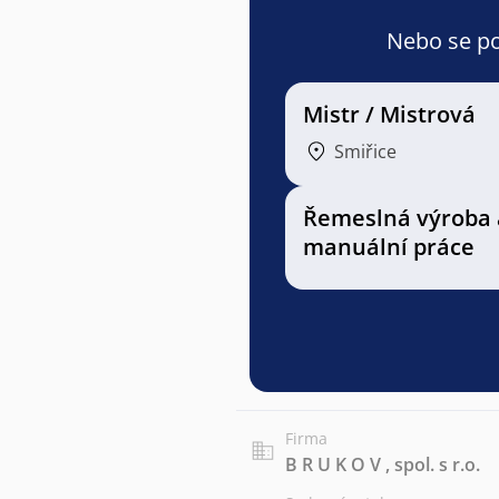
Nebo se pod
Mistr / Mistrová
Smiřice
Řemeslná výroba 
manuální práce
Firma
B R U K O V , spol. s r.o.