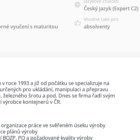
Jazykové znalosti
Český jazyk
(Expert C2)
Vhodné také pro
rné vyučení s maturitou
absolventy
 v roce 1993 a již od počátku se specializuje na
určených pro ukládání, manipulaci a přepravu
, železného šrotu a pod. Dnes se firma řadí svým
 výrobce kontejnerů v ČR.
 a organizace práce ve svěřeném úseku výroby
ace plánů výroby
 BOZP, PO a požadované kvality výroby