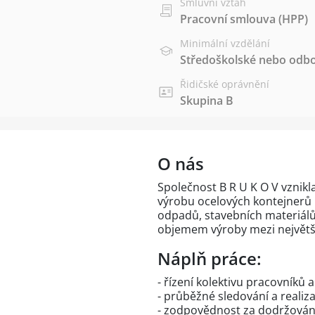
Smluvní vztah
Pracovní smlouva (HPP)
Minimální vzdělání
Středoškolské nebo odbo
Řidičské oprávnění
Skupina B
O nás
Společnost B R U K O V vznikla
výrobu ocelových kontejnerů 
odpadů, stavebních materiálů
objemem výroby mezi největší
Náplň práce:
- řízení kolektivu pracovníků
- průběžné sledování a realiz
- zodpovědnost za dodržování