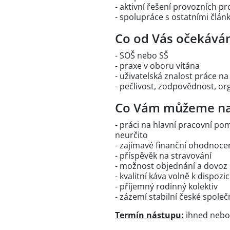
- aktivní řešení provozních p
- spolupráce s ostatními člán
Co od Vás očekává
- SOŠ nebo SŠ
- praxe v oboru vítána
- uživatelská znalost práce na
- pečlivost, zodpovědnost, or
Co Vám můžeme na
- práci na hlavní pracovní p
neurčito
- zajímavé finanční ohodnoce
- příspěvěk na stravování
- možnost objednání a dovoz
- kvalitní káva volně k dispozic
- příjemný rodinný kolektiv
- zázemí stabilní české společ
Termín nástupu:
ihned nebo