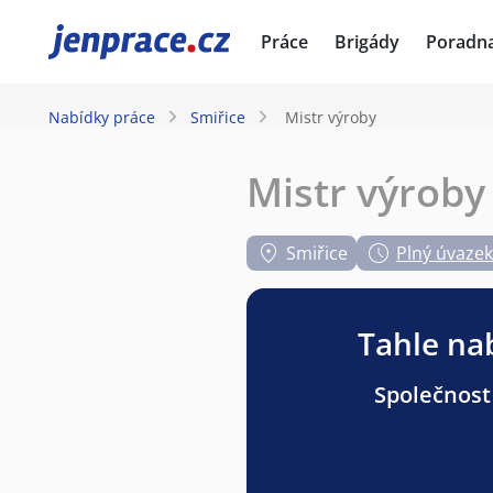
JenPráce.cz
Práce
Brigády
Poradn
Nabídky práce
Smiřice
Mistr výroby
Mistr výroby
Smiřice
Plný úvazek
Tahle nab
Společnost 