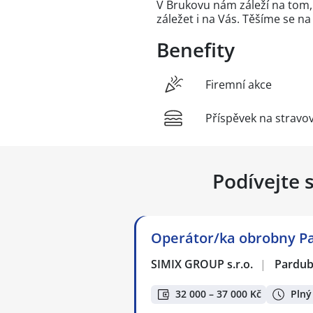
V Brukovu nám záleží na tom,
záležet i na Vás. Těšíme se na
Benefity
Firemní akce
Příspěvek na stravo
Podívejte 
Operátor/ka obrobny P
SIMIX GROUP s.r.o.
|
Pardub
32 000 – 37 000 Kč
Plný