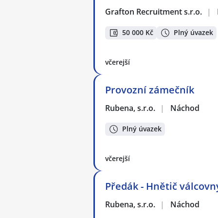
Grafton Recruitment s.r.o.
|
50 000 Kč
Plný úvazek
včerejší
Provozní zámečník
Rubena, s.r.o.
|
Náchod
Plný úvazek
včerejší
Předák - Hnětič válcovn
Rubena, s.r.o.
|
Náchod