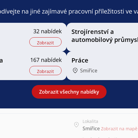
ívejte na jiné zajímavé pracovní příležitosti ve 
32 nabídek
Strojírenství a
automobilový průmys
Zobrazit
a
167 nabídek
Práce
Smiřice
Zobrazit
Zobrazit všechny nabídky
Lokalita
Smiřice
Zobrazit na mapě