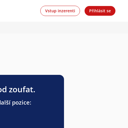
Vstup inzerenti
Přihlásit se
od zoufat.
alší pozice: