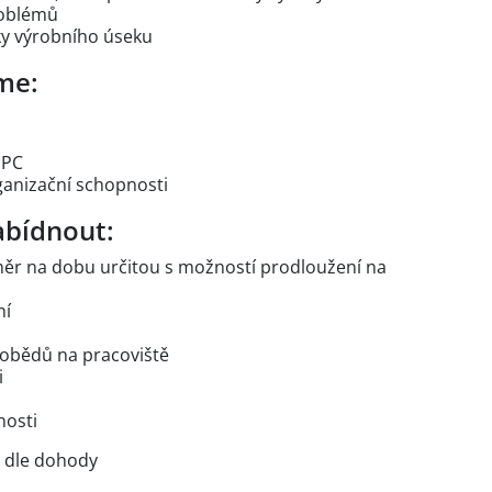
roblémů
ky výrobního úseku
me:
 PC
ganizační schopnosti
bídnout:
oměr na dobu určitou s možností prodloužení na
ní
 obědů na pracoviště
i
nosti
 dle dohody