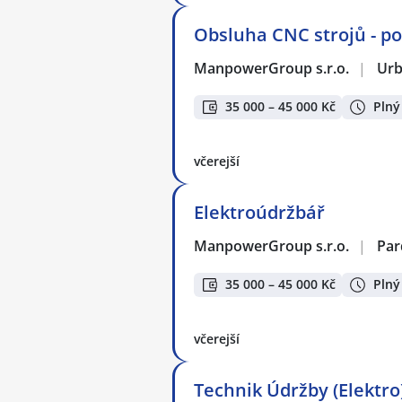
Obsluha CNC strojů - p
ManpowerGroup s.r.o.
|
Urb
35 000 – 45 000 Kč
Plný
včerejší
Elektroúdržbář
ManpowerGroup s.r.o.
|
Par
35 000 – 45 000 Kč
Plný
včerejší
Technik Údržby (Elektro