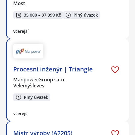
Most
35 000 – 37 999 Kč
Plný úvazek
včerejší
Procesní inženýr | Triangle
ManpowerGroup s.r.o.
Velemyšleves
Plný úvazek
včerejší
Mistr výroby (A2205)