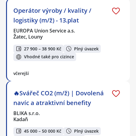
Operátor výroby / kvality /
logistiky (m/ž) - 13.plat
EUROPA Union Service a.s.
Žatec, Louny
27 900 – 38 900 Kč
Plný úvazek
Vhodné také pro cizince
včerejší
🔥Svářeč CO2 (m/ž) | Dovolená
navíc a atraktivní benefity
BLIKA s.r.o.
Kadaň
45 000 – 50 000 Kč
Plný úvazek