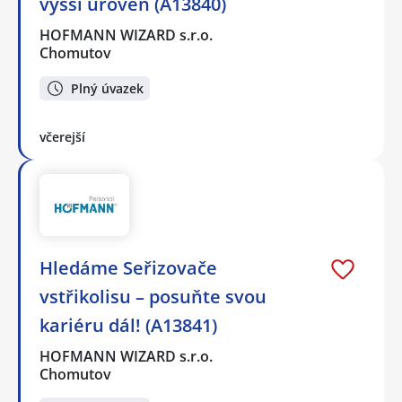
vyšší úroveň (A13840)
HOFMANN WIZARD s.r.o.
Chomutov
Plný úvazek
včerejší
Hledáme Seřizovače
vstřikolisu – posuňte svou
kariéru dál! (A13841)
HOFMANN WIZARD s.r.o.
Chomutov