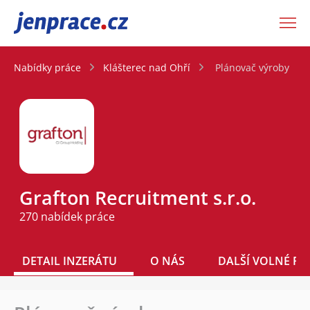
JenPráce.cz
Nabídky práce
Klášterec nad Ohří
Plánovač výroby
Grafton Recruitment s.r.o.
270 nabídek práce
DETAIL INZERÁTU
O NÁS
DALŠÍ VOLNÉ PO