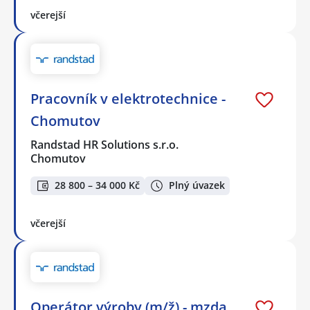
včerejší
Pracovník v elektrotechnice -
Chomutov
Randstad HR Solutions s.r.o.
Chomutov
28 800 – 34 000 Kč
Plný úvazek
včerejší
Operátor výroby (m/ž) - mzda