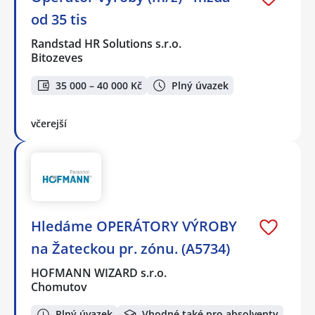
od 35 tis
Randstad HR Solutions s.r.o.
Bitozeves
35 000 – 40 000 Kč
Plný úvazek
včerejší
Hledáme OPERÁTORY VÝROBY
na Žateckou pr. zónu. (A5734)
HOFMANN WIZARD s.r.o.
Chomutov
Plný úvazek
Vhodné také pro absolventy