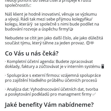
nebojí ponořit do světa čísel a přispěje k růstu
společnosti!📈
Náš klient je hodně inovativní, věnuje se výzkumu
a vývoji. Rádi tak mezi sebe přijmou kolegyňku/
kolegu, která/ý se společně s nimi bude podílet na
budování rozvoje a úspěchu firmy!🤝
Nebudete se cítit jen jako další číslo, ale jako důležitá
součást týmu, který táhne za jeden provaz. 😊🫶
Co Vás u nás čeká?
· Kompletní účetní agenda: Budete zpracovávat
doklady, faktury a zúčtovávat je v interním systému 🖥️
· Spolupráce s externí firmou: vzájemná spolupráce
pro zajištění hladkého průběhu účetních procesů
· Analýza dat: Vyhodnocování účetních dat, tvorba
a poskytování podkladů pro managment firmy ✅
Jaké benefity Vám nabídneme?