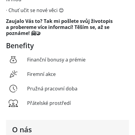
· Chuť učit se nové věci 😊
Zaujalo Vás to? Tak mi pošlete svůj životopis
a probereme více informací! Těším se, až se
poznáme! 🤗🤝
Benefity
Finanční bonusy a prémie
Firemní akce
Pružná pracovní doba
Přátelské prostředí
O nás