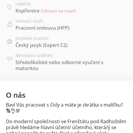
Lokalita
Kopřivnice
Zobrazit na mapě
Smluvní vztah
Pracovní smlouva (HPP)
Jazykové znalosti
Český jazyk
(Expert C2)
Minimální vzdělání
Středoškolské nebo odborné vyučení s
maturitou
O nás
Baví Vás pracovat s čísly a máte je zkrátka v malíčku?
🔢👌💯
Do moderní společnosti ve Frenštátu pod Radhoštěm
právě hledáme hlavní účetní/ účetního, která/ý se