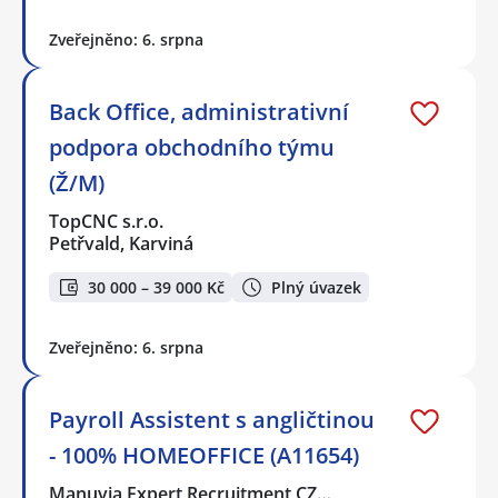
Zveřejněno: 6. srpna
Back Office, administrativní
podpora obchodního týmu
(Ž/M)
TopCNC s.r.o.
Petřvald, Karviná
30 000 – 39 000 Kč
Plný úvazek
Zveřejněno: 6. srpna
Payroll Assistent s angličtinou
- 100% HOMEOFFICE (A11654)
Manuvia Expert Recruitment CZ…