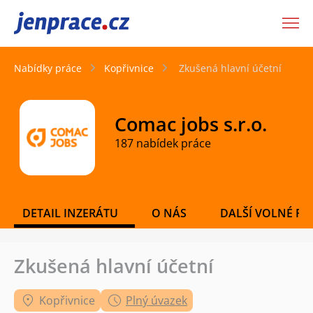
JenPráce.cz
Nabídky práce
Kopřivnice
Zkušená hlavní účetní
Comac jobs s.r.o.
187 nabídek práce
DETAIL INZERÁTU
O NÁS
DALŠÍ VOLNÉ PO
Zkušená hlavní účetní
Kopřivnice
Plný úvazek