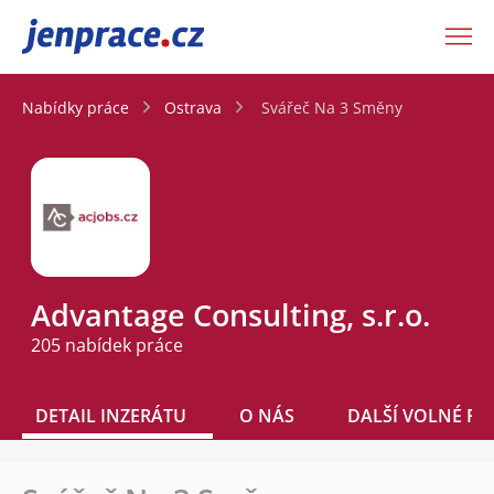
JenPráce.cz
Nabídky práce
Ostrava
Svářeč Na 3 Směny
Advantage Consulting, s.r.o.
205 nabídek práce
DETAIL INZERÁTU
O NÁS
DALŠÍ VOLNÉ PO