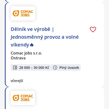
Dělník ve výrobě |
Jednosměnný provoz a volné
víkendy🔥
Comac jobs s.r.o.
Ostrava
28 000 – 30 000 Kč
Plný úvazek
včerejší