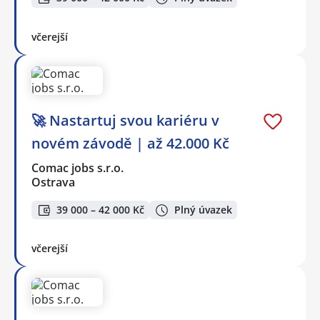
včerejší
🚀 Nastartuj svou kariéru v
novém závodě | až 42.000 Kč
Comac jobs s.r.o.
Ostrava
39 000 – 42 000 Kč
Plný úvazek
včerejší