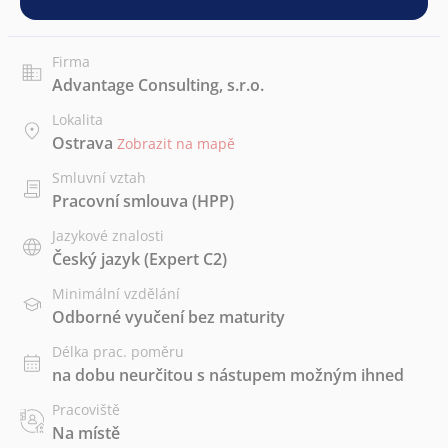
Firma
Advantage Consulting, s.r.o.
Lokalita
Ostrava
Zobrazit na mapě
Smluvní vztah
Pracovní smlouva (HPP)
Jazykové znalosti
Český jazyk
(Expert C2)
Minimální vzdělání
Odborné vyučení bez maturity
Délka prac. poměru
na dobu neurčitou s nástupem možným ihned
Pracoviště
Na místě