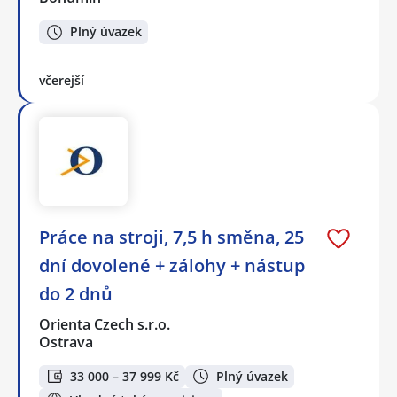
Plný úvazek
včerejší
Práce na stroji, 7,5 h směna, 25
dní dovolené + zálohy + nástup
do 2 dnů
Orienta Czech s.r.o.
Ostrava
33 000 – 37 999 Kč
Plný úvazek