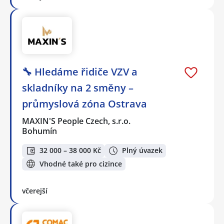
🔧 Hledáme řidiče VZV a
skladníky na 2 směny –
průmyslová zóna Ostrava
MAXIN'S People Czech, s.r.o.
Bohumín
32 000 – 38 000 Kč
Plný úvazek
Vhodné také pro cizince
včerejší