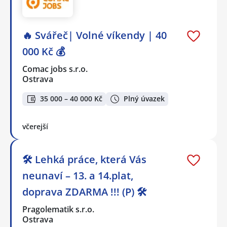
🔥 Svářeč| Volné víkendy | 40
000 Kč 💰
Comac jobs s.r.o.
Ostrava
35 000 – 40 000 Kč
Plný úvazek
včerejší
🛠️ Lehká práce, která Vás
neunaví – 13. a 14.plat,
doprava ZDARMA !!! (P) 🛠️
Pragolematik s.r.o.
Ostrava