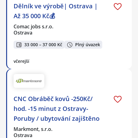
Dělník ve výrobě| Ostrava |
Až 35 000 Kč💰
Comac jobs s.r.o.
Ostrava
33 000 – 37 000 Kč
Plný úvazek
včerejší
CNC Obráběč kovů -250Kč/
hod. -15 minut z Ostravy-
Poruby / ubytování zajištěno
Markmont, s.r.o.
Ostrava