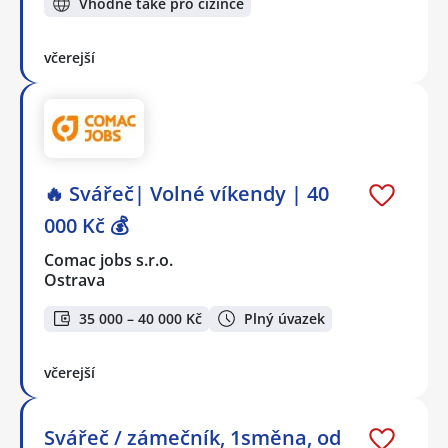
Vhodné také pro cizince
včerejší
🔥 Svářeč| Volné víkendy | 40
000 Kč 💰
Comac jobs s.r.o.
Ostrava
35 000 – 40 000 Kč
Plný úvazek
včerejší
Svářeč / zámečník, 1směna, od