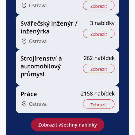
Ostrava
Zobrazit
Svářečský inženýr /
3 nabídky
inženýrka
Zobrazit
Ostrava
Strojírenství a
262 nabídek
automobilový
Zobrazit
průmysl
Práce
2158 nabídek
Ostrava
Zobrazit
Zobrazit všechny nabídky