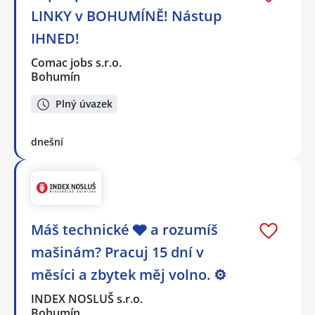
LINKY v BOHUMÍNĚ! Nástup
IHNED!
Comac jobs s.r.o.
Bohumín
Plný úvazek
dnešní
Máš technické 🩶 a rozumíš
mašinám? Pracuj 15 dní v
měsíci a zbytek měj volno. ⚙
INDEX NOSLUŠ s.r.o.
Bohumín