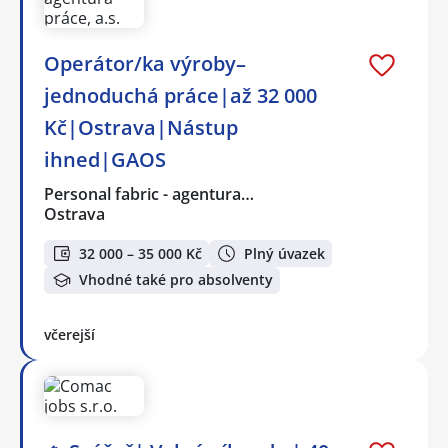
Operátor/ka výroby–
jednoduchá práce|až 32 000
Kč|Ostrava|Nástup
ihned|GAOS
Personal fabric - agentura…
Ostrava
32 000 – 35 000 Kč
Plný úvazek
Vhodné také pro absolventy
včerejší