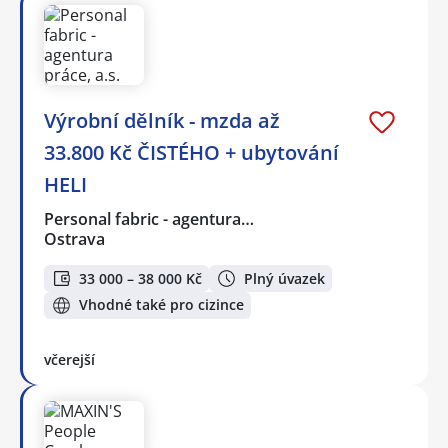
Výrobní dělník - mzda až
33.800 Kč ČISTÉHO + ubytování
HELI
Personal fabric - agentura…
Ostrava
33 000 – 38 000 Kč
Plný úvazek
Vhodné také pro cizince
včerejší