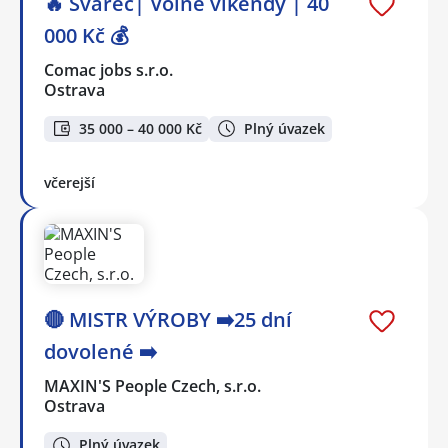
🔥 Svářeč| Volné víkendy | 40
000 Kč 💰
Comac jobs s.r.o.
Ostrava
35 000 – 40 000 Kč
Plný úvazek
včerejší
🔴 MISTR VÝROBY ➡️25 dní
dovolené ➡️
MAXIN'S People Czech, s.r.o.
Ostrava
Plný úvazek