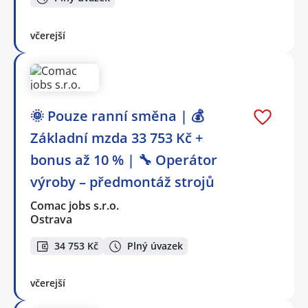
včerejší
🌞 Pouze ranní směna | 💰
Základní mzda 33 753 Kč +
bonus až 10 % | 🔧 Operátor
výroby – předmontáž strojů
Comac jobs s.r.o.
Ostrava
34 753 Kč
Plný úvazek
včerejší