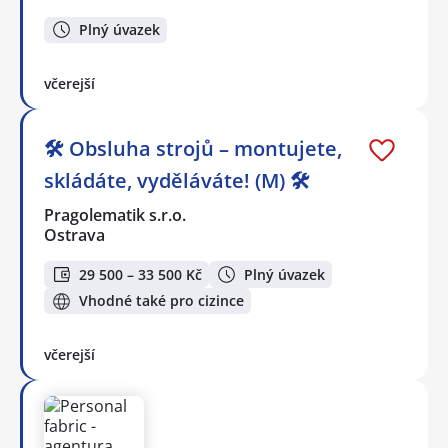
Plný úvazek
včerejší
🛠️ Obsluha strojů – montujete,
skládáte, vyděláváte! (M) 🛠️
Pragolematik s.r.o.
Ostrava
29 500 – 33 500 Kč
Plný úvazek
Vhodné také pro cizince
včerejší