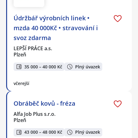
Údržbář výrobních linek •
mzda 40 000Kč • stravování i
svoz zdarma
LEPŠÍ PRÁCE a.s.
Plzeň
35 000 – 40 000 Kč
Plný úvazek
včerejší
Obráběč kovů - fréza
Alfa Job Plus s.r.o.
Plzeň
43 000 – 48 000 Kč
Plný úvazek