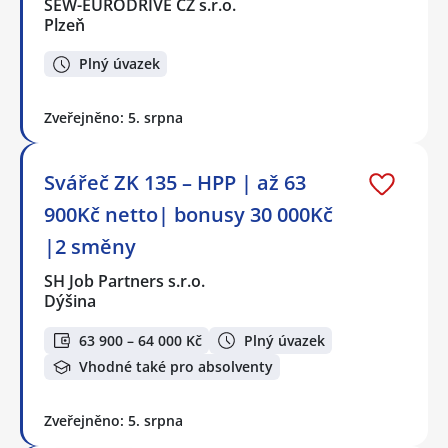
SEW-EURODRIVE CZ s.r.o.
Plzeň
Plný úvazek
Zveřejněno: 5. srpna
Svářeč ZK 135 – HPP | až 63
900Kč netto| bonusy 30 000Kč
|2 směny
SH Job Partners s.r.o.
Dýšina
63 900 – 64 000 Kč
Plný úvazek
Vhodné také pro absolventy
Zveřejněno: 5. srpna