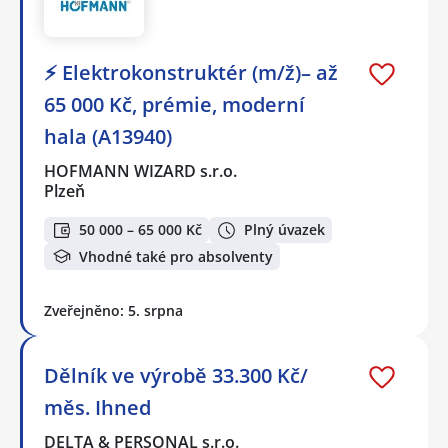
⚡ Elektrokonstruktér (m/ž)– až
65 000 Kč, prémie, moderní
hala (A13940)
HOFMANN WIZARD s.r.o.
Plzeň
50 000 – 65 000 Kč
Plný úvazek
Vhodné také pro absolventy
Zveřejněno: 5. srpna
Dělník ve výrobě 33.300 Kč/
měs. Ihned
DELTA & PERSONAL s.r.o.