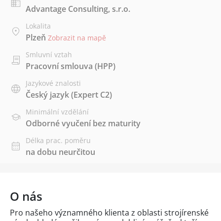
Advantage Consulting, s.r.o.
Lokalita
Plzeň
Zobrazit na mapě
Smluvní vztah
Pracovní smlouva (HPP)
Jazykové znalosti
Český jazyk
(Expert C2)
Minimální vzdělání
Odborné vyučení bez maturity
Délka prac. poměru
na dobu neurčitou
O nás
Pro našeho významného klienta z oblasti strojírenské