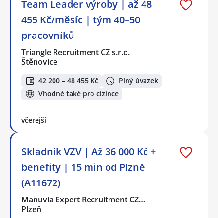
Team Leader výroby | až 48
455 Kč/měsíc | tým 40–50
pracovníků
Triangle Recruitment CZ s.r.o.
Štěnovice
42 200 – 48 455 Kč
Plný úvazek
Vhodné také pro cizince
včerejší
Skladník VZV | Až 36 000 Kč +
benefity | 15 min od Plzně
(A11672)
Manuvia Expert Recruitment CZ…
Plzeň