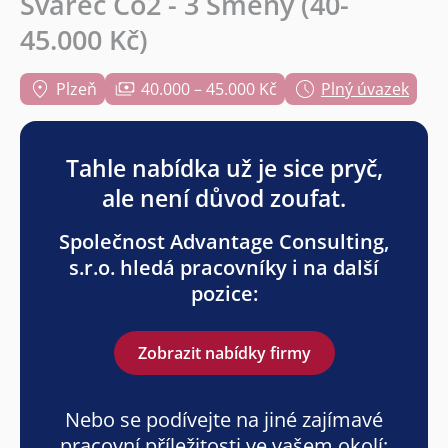
Svářeč Co2 - 3 Směny (40-
45.000 Kč)
Plzeň
40.000 – 45.000 Kč
Plný úvazek
Tahle nabídka už je sice pryč,
ale není důvod zoufat.
Společnost Advantage Consulting,
s.r.o. hledá pracovníky i na další
pozice:
Zobrazit nabídky firmy
Nebo se podívejte na jiné zajímavé
pracovní příležitosti ve vašem okolí: