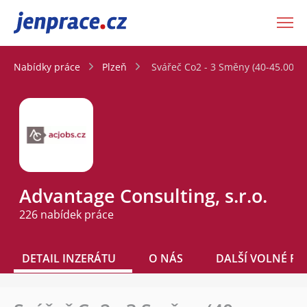
JenPráce.cz
Nabídky práce
Plzeň
Svářeč Co2 - 3 Směny (40-45.000 K
Advantage Consulting, s.r.o.
226 nabídek práce
DETAIL INZERÁTU
O NÁS
DALŠÍ VOLNÉ PO