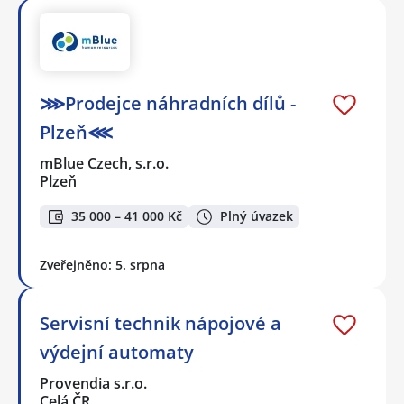
⋙Prodejce náhradních dílů -
Plzeň⋘
mBlue Czech, s.r.o.
Plzeň
35 000 – 41 000 Kč
Plný úvazek
Zveřejněno: 5. srpna
Servisní technik nápojové a
výdejní automaty
Provendia s.r.o.
Celá ČR