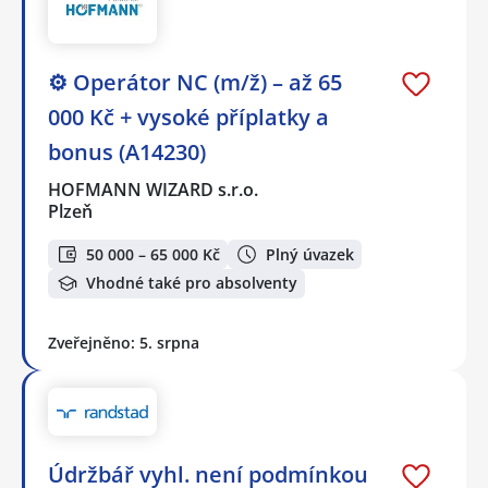
⚙️ Operátor NC (m/ž) – až 65
000 Kč + vysoké příplatky a
bonus (A14230)
HOFMANN WIZARD s.r.o.
Plzeň
50 000 – 65 000 Kč
Plný úvazek
Vhodné také pro absolventy
Zveřejněno: 5. srpna
Údržbář vyhl. není podmínkou