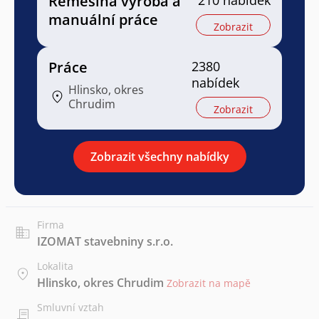
Řemeslná výroba a
210 nabídek
manuální práce
Zobrazit
Práce
2380
nabídek
Hlinsko, okres
Chrudim
Zobrazit
Zobrazit všechny nabídky
Firma
IZOMAT stavebniny s.r.o.
Lokalita
Hlinsko, okres Chrudim
Zobrazit na mapě
Smluvní vztah