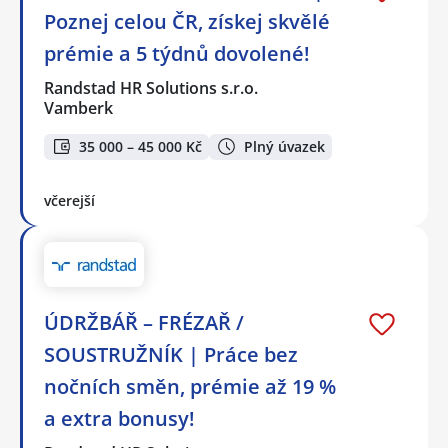
Poznej celou ČR, získej skvělé
prémie a 5 týdnů dovolené!
Randstad HR Solutions s.r.o.
Vamberk
35 000 – 45 000 Kč
Plný úvazek
včerejší
ÚDRŽBÁŘ – FRÉZAŘ /
SOUSTRUŽNÍK | Práce bez
nočních směn, prémie až 19 %
a extra bonusy!