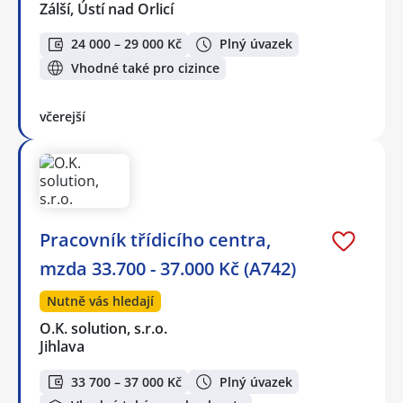
Zálší, Ústí nad Orlicí
24 000 – 29 000 Kč
Plný úvazek
Vhodné také pro cizince
včerejší
Pracovník třídicího centra,
mzda 33.700 - 37.000 Kč (A742)
Nutně vás hledají
O.K. solution, s.r.o.
Jihlava
33 700 – 37 000 Kč
Plný úvazek