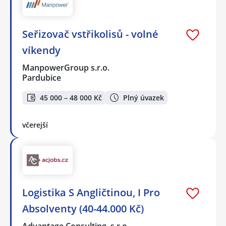
Seřizovač vstřikolisů - volné
víkendy
ManpowerGroup s.r.o.
Pardubice
45 000 – 48 000 Kč
Plný úvazek
včerejší
Logistika S Angličtinou, I Pro
Absolventy (40-44.000 Kč)
Advantage Consulting, s.r.o.