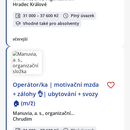
Hradec Králové
31 000 – 37 600 Kč
Plný úvazek
Vhodné také pro absolventy
včerejší
Operátor/ka | motivační mzda
+ zálohy 👌| ubytování + svozy
🏠 (m/ž)
Manuvia, a. s., organizační…
Chrudim