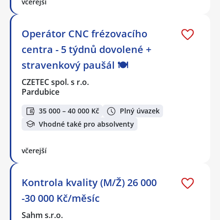
včerejší
Operátor CNC frézovacího
centra - 5 týdnů dovolené +
stravenkový paušál 🍽️
CZETEC spol. s r.o.
Pardubice
35 000 – 40 000 Kč
Plný úvazek
Vhodné také pro absolventy
včerejší
Kontrola kvality (M/Ž) 26 000
-30 000 Kč/měsíc
Sahm s.r.o.