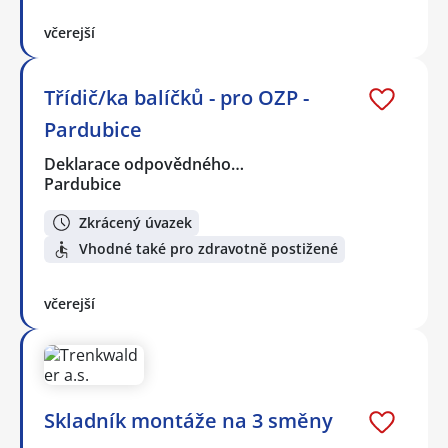
včerejší
Třídič/ka balíčků - pro OZP -
Pardubice
Deklarace odpovědného…
Pardubice
Zkrácený úvazek
Vhodné také pro zdravotně postižené
včerejší
Skladník montáže na 3 směny