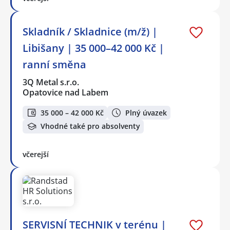
Skladník / Skladnice (m/ž) |
Libišany | 35 000–42 000 Kč |
ranní směna
3Q Metal s.r.o.
Opatovice nad Labem
35 000 – 42 000 Kč
Plný úvazek
Vhodné také pro absolventy
včerejší
SERVISNÍ TECHNIK v terénu |