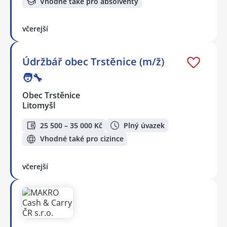
Vhodné také pro absolventy
včerejší
Údržbář obec Trstěnice (m/ž)
🧑‍🔧
Obec Trstěnice
Litomyšl
25 500 – 35 000 Kč
Plný úvazek
Vhodné také pro cizince
včerejší