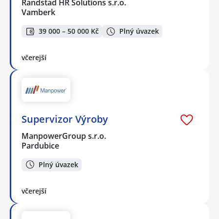
Randstad HR Solutions s.r.o.
Vamberk
39 000 – 50 000 Kč
Plný úvazek
včerejší
Supervizor Výroby
ManpowerGroup s.r.o.
Pardubice
Plný úvazek
včerejší