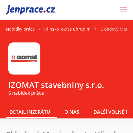
JenPráce.cz
Nabídky práce
Hlinsko, okres Chrudim
Skladový Manipu
IZOMAT stavebniny s.r.o.
6 nabídek práce
DETAIL INZERÁTU
O NÁS
DALŠÍ VOLNÉ PO