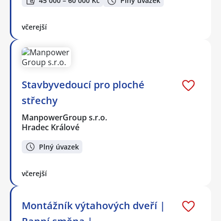
45 000 – 60 000 Kč
Plný úvazek
včerejší
Stavbyvedoucí pro ploché
střechy
ManpowerGroup s.r.o.
Hradec Králové
Plný úvazek
včerejší
Montážník výtahových dveří |