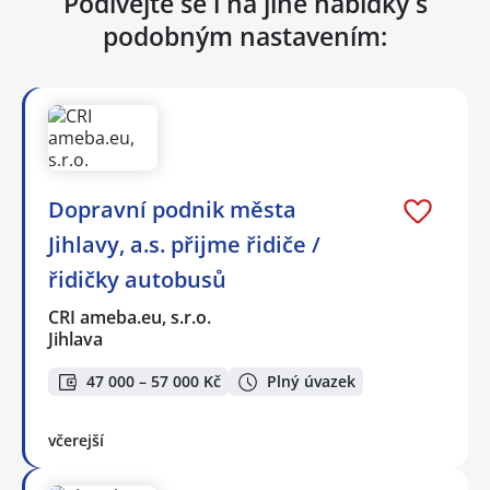
Podívejte se i na jiné nabídky s
podobným nastavením:
Dopravní podnik města
Jihlavy, a.s. přijme řidiče /
řidičky autobusů
CRI ameba.eu, s.r.o.
Jihlava
47 000 – 57 000 Kč
Plný úvazek
včerejší