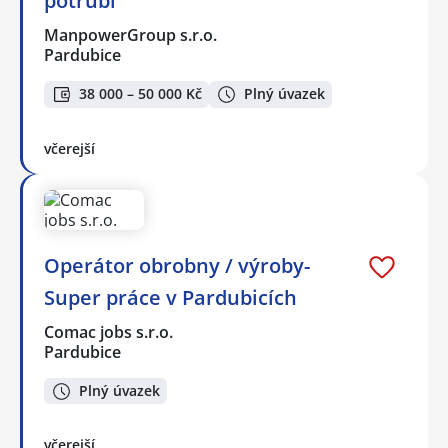
potrubí
ManpowerGroup s.r.o.
Pardubice
38 000 – 50 000 Kč
Plný úvazek
včerejší
Operátor obrobny / výroby-
Super práce v Pardubicích
Comac jobs s.r.o.
Pardubice
Plný úvazek
včerejší