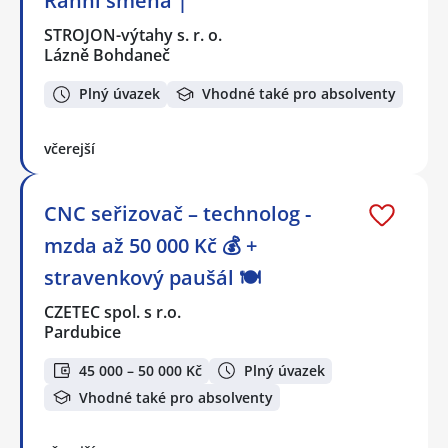
Ranní směna |
STROJON-výtahy s. r. o.
Lázně Bohdaneč
Plný úvazek
Vhodné také pro absolventy
včerejší
CNC seřizovač – technolog -
mzda až 50 000 Kč 💰 +
stravenkový paušál 🍽️
CZETEC spol. s r.o.
Pardubice
45 000 – 50 000 Kč
Plný úvazek
Vhodné také pro absolventy