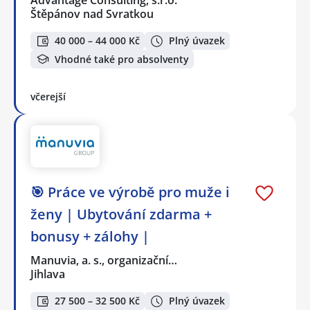
Štěpánov nad Svratkou
40 000 – 44 000 Kč
Plný úvazek
Vhodné také pro absolventy
včerejší
🎯 Práce ve výrobě pro muže i
ženy | Ubytování zdarma +
bonusy + zálohy |
Manuvia, a. s., organizační…
Jihlava
27 500 – 32 500 Kč
Plný úvazek