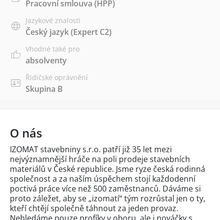
Pracovní smlouva (HPP)
Jazykové znalosti
Český jazyk
(Expert C2)
Vhodné také pro
absolventy
Řidičské oprávnění
Skupina B
O nás
IZOMAT stavebniny s.r.o. patří již 35 let mezi
nejvýznamnější hráče na poli prodeje stavebních
materiálů v České republice. Jsme ryze česká rodinná
společnost a za naším úspěchem stojí každodenní
poctivá práce více než 500 zaměstnanců. Dáváme si
proto záležet, aby se „izomatí“ tým rozrůstal jen o ty,
kteří chtějí společně táhnout za jeden provaz.
Nehledáme pouze profíky v oboru, ale i nováčky s