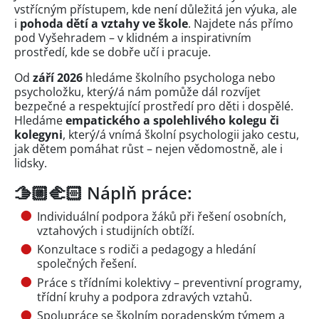
vstřícným přístupem, kde není důležitá jen výuka, ale
i
pohoda dětí a vztahy ve škole
. Najdete nás přímo
pod Vyšehradem – v klidném a inspirativním
prostředí, kde se dobře učí i pracuje.
Od
září 2026
hledáme školního psychologa nebo
psycholožku, který/á nám pomůže dál rozvíjet
bezpečné a respektující prostředí pro děti i dospělé.
Hledáme
empatického a spolehlivého kolegu či
kolegyni
, který/á vnímá školní psychologii jako cestu,
jak dětem pomáhat růst – nejen vědomostně, ale i
lidsky.
🫱🏼‍🫲🏻 Náplň práce:
Individuální podpora žáků při řešení osobních,
vztahových i studijních obtíží.
Konzultace s rodiči a pedagogy a hledání
společných řešení.
Práce s třídními kolektivy – preventivní programy,
třídní kruhy a podpora zdravých vztahů.
Spolupráce se školním poradenským týmem a