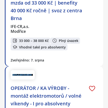
mzda od 33 000 Kč | benefity
40 000 Kč ročně | svoz z centra
Brna
IFE-CR,a.s.
Modřice
33 000 – 38 000 Kč
Plný úvazek
Vhodné také pro absolventy
Zveřejněno: 7. srpna
OPERÁTOR / KA VÝROBY -
montáž elektromotorů / volné
víkendy - I pro absolventy