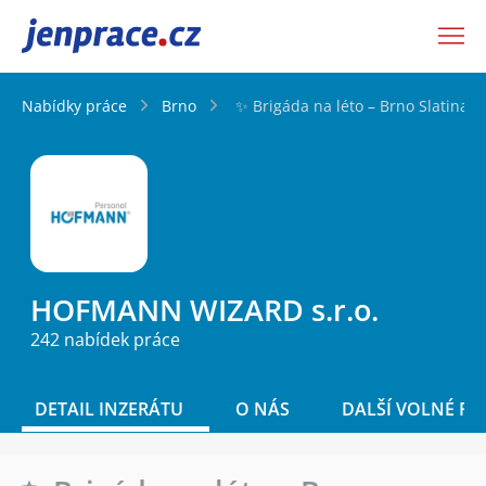
JenPráce.cz
Nabídky práce
Brno
✨ Brigáda na léto – Brno Slatina,
HOFMANN WIZARD s.r.o.
242 nabídek práce
DETAIL INZERÁTU
O NÁS
DALŠÍ VOLNÉ PO