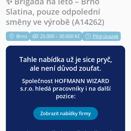
✨ Brigáda na léto – Brno
Slatina, pouze odpolední
směny ve výrobě (A14262)
Brno
25.000 – 30.000 Kč
Plný úvazek
Tahle nabídka už je sice pryč,
ale není důvod zoufat.
Společnost HOFMANN WIZARD
s.r.o. hledá pracovníky i na další
pozice:
Zobrazit nabídky firmy