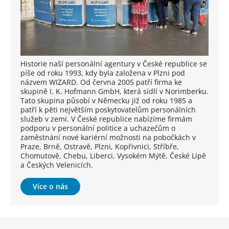
Historie naší personální agentury v České republice se
píše od roku 1993, kdy byla založena v Plzni pod
názvem WIZARD. Od června 2005 patří firma ke
skupině I. K. Hofmann GmbH, která sídlí v Norimberku.
Tato skupina působí v Německu již od roku 1985 a
patří k pěti největším poskytovatelům personálních
služeb v zemi. V České republice nabízíme firmám
podporu v personální politice a uchazečům o
zaměstnání nové kariérní možnosti na pobočkách v
Praze, Brně, Ostravě, Plzni, Kopřivnici, Stříbře,
Chomutově, Chebu, Liberci, Vysokém Mýtě, České Lípě
a Českých Velenicích.
Více o nás