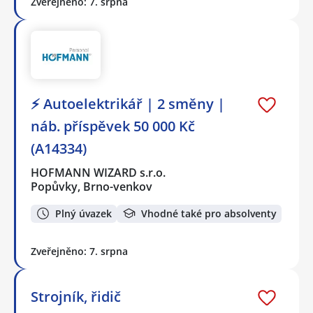
Zveřejněno: 7. srpna
⚡ Autoelektrikář | 2 směny |
náb. příspěvek 50 000 Kč
(A14334)
HOFMANN WIZARD s.r.o.
Popůvky, Brno-venkov
Plný úvazek
Vhodné také pro absolventy
Zveřejněno: 7. srpna
Strojník, řidič