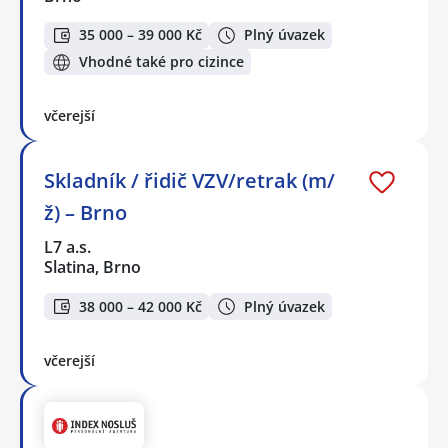
35 000 – 39 000 Kč
Plný úvazek
Vhodné také pro cizince
včerejší
Skladník / řidič VZV/retrak (m/
ž) – Brno
L7 a.s.
Slatina, Brno
38 000 – 42 000 Kč
Plný úvazek
včerejší