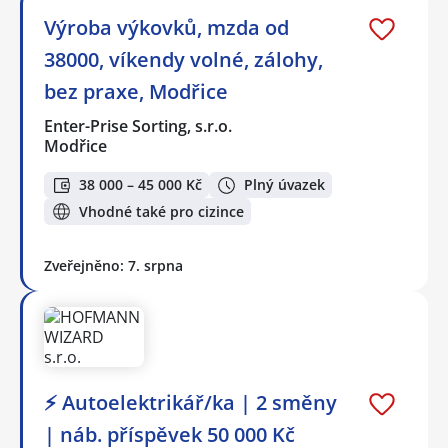
Výroba výkovků, mzda od
38000, víkendy volné, zálohy,
bez praxe, Modřice
Enter-Prise Sorting, s.r.o.
Modřice
38 000 – 45 000 Kč
Plný úvazek
Vhodné také pro cizince
Zveřejněno: 7. srpna
⚡ Autoelektrikář/ka | 2 směny
| náb. příspěvek 50 000 Kč