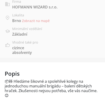
Firma
HOFMANN WIZARD s.r.o.
Lokalita
Brno
Zobrazit na mapě
Minimální vzdělání
Základní
Vhodné také pro
cizince
absolventy
Popis
📦🧸 Hledáme šikovné a spolehlivé kolegy na
jednoduchou manuální brigádu – balení dětských
hraček. Zkušenosti nejsou potřeba, vše vás naučíme.
😊