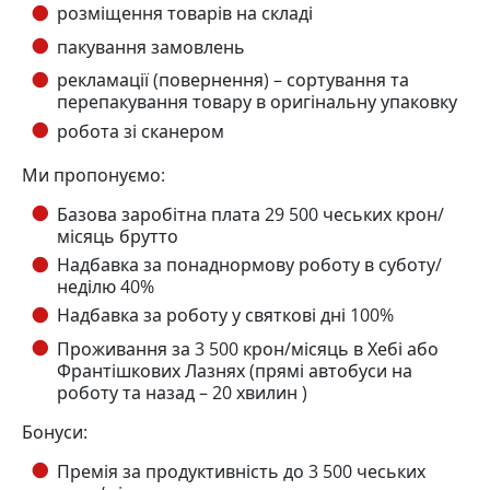
розміщення товарів на складі
пакування замовлень
рекламації (повернення) – сортування та
перепакування товару в оригінальну упаковку
робота зі сканером
Ми пропонуємо:
Базова заробітна плата 29 500 чеських крон/
місяць брутто
Надбавка за понаднормову роботу в суботу/
неділю 40%
Надбавка за роботу у святкові дні 100%
Проживання за 3 500 крон/місяць в Хебі або
Франтішкових Лазнях (прямі автобуси на
роботу та назад – 20 хвилин )
Бонуси:
Премія за продуктивність до 3 500 чеських