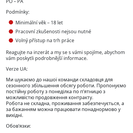
PO – PÁ
Podmínky:
Minimální věk – 18 let
Pracovní zkušenosti nejsou nutné
Volný přístup na trh práce
Reagujte na inzerát a my se s vámi spojíme, abychom
vám poskytli podrobnější informace.
Verze UA:
Ми шукаємо до нашої команди складовця для
сезонного збільшення обсягу роботи. Пропонуємо
постійну роботу з понеділка по п’ятницю з
можливістю продовження контракту.
Робота не складна, проживання забезпечується, а
за бажанням можна працювати понаднормово у
вихідні.
Обов’язки: