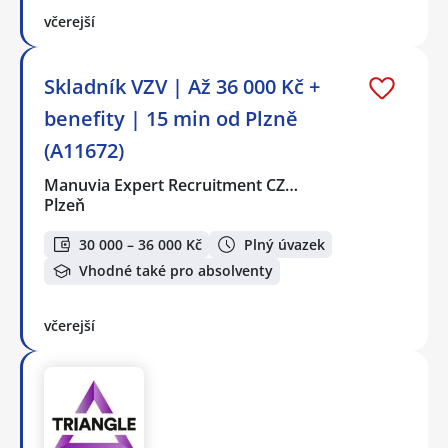
včerejší
Skladník VZV | Až 36 000 Kč +
benefity | 15 min od Plzně
(A11672)
Manuvia Expert Recruitment CZ…
Plzeň
30 000 – 36 000 Kč
Plný úvazek
Vhodné také pro absolventy
včerejší