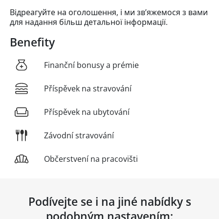
Відреагуйте на оголошення, і ми зв’яжемося з вами
для надання більш детальної інформації.
Benefity
Finanční bonusy a prémie
Příspěvek na stravování
Příspěvek na ubytování
Závodní stravování
Občerstvení na pracovišti
Podívejte se i na jiné nabídky s
podobným nastavením: