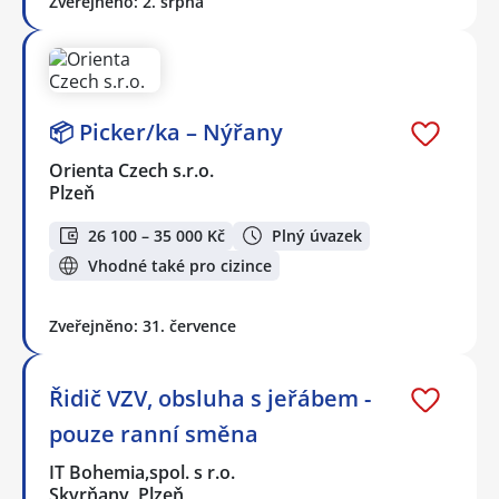
Zveřejněno: 2. srpna
📦 Picker/ka – Nýřany
Orienta Czech s.r.o.
Plzeň
26 100 – 35 000 Kč
Plný úvazek
Vhodné také pro cizince
Zveřejněno: 31. července
Řidič VZV, obsluha s jeřábem -
pouze ranní směna
IT Bohemia,spol. s r.o.
Skvrňany, Plzeň