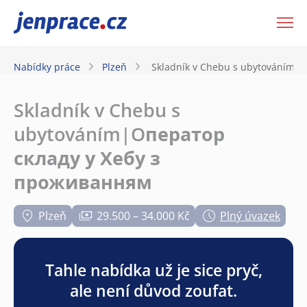
JenPráce.cz
Nabídky práce
Plzeň
Skladník v Chebu s ubytováním|
Skladník v Chebu s
ubytováním|Oператор
складу у Хебу з
проживанням
Plzeň
29.500 – 34.000 Kč
Plný úvazek
Tahle nabídka už je sice pryč,
ale není důvod zoufat.