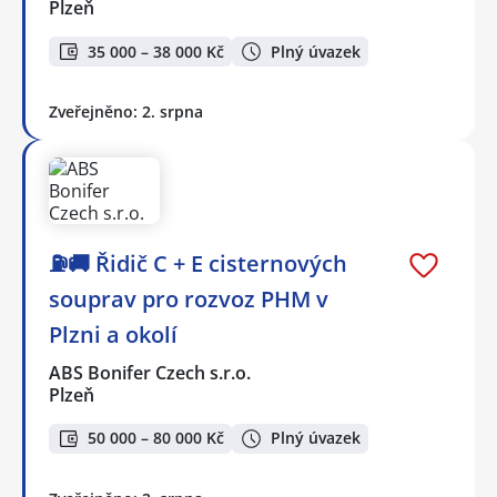
Plzeň
35 000 – 38 000 Kč
Plný úvazek
Zveřejněno: 2. srpna
⛽🚚 Řidič C + E cisternových
souprav pro rozvoz PHM v
Plzni a okolí
ABS Bonifer Czech s.r.o.
Plzeň
50 000 – 80 000 Kč
Plný úvazek