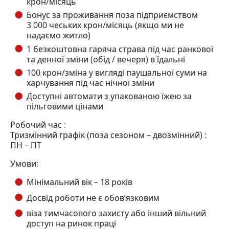
крон/місяць
Бонус за проживання поза підприємством
3 000 чеських крон/місяць (якщо ми не
надаємо житло)
1 безкоштовна гаряча страва під час ранкової
та денної зміни (обід / вечеря) в їдальні
100 крон/зміна у вигляді паушальної суми на
харчування під час нічної зміни
Доступні автомати з упакованою їжею за
пільговими цінами
Робочий час :
Тризмінний графік (поза сезоном – двозмінний) :
ПН – ПТ
Умови:
Мінімальний вік – 18 років
Досвід роботи не є обов’язковим
віза тимчасового захисту або інший вільний
доступ на ринок праці