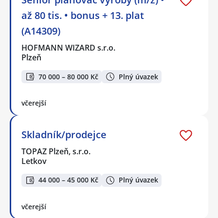
až 80 tis. • bonus + 13. plat
(A14309)
HOFMANN WIZARD s.r.o.
Plzeň
70 000 – 80 000 Kč
Plný úvazek
včerejší
Skladník/prodejce
TOPAZ Plzeň, s.r.o.
Letkov
44 000 – 45 000 Kč
Plný úvazek
včerejší