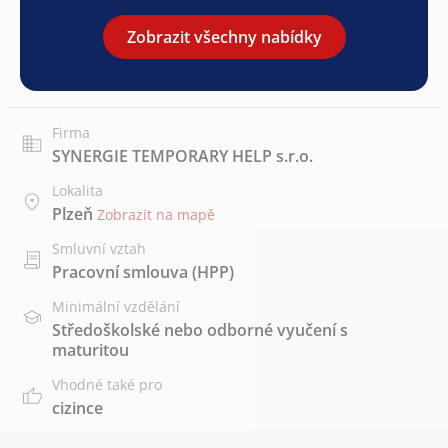
Zobrazit všechny nabídky
Firma
SYNERGIE TEMPORARY HELP s.r.o.
Lokalita
Plzeň
Zobrazit na mapě
Smluvní vztah
Pracovní smlouva (HPP)
Minimální vzdělání
Středoškolské nebo odborné vyučení s
maturitou
Vhodné také pro
cizince