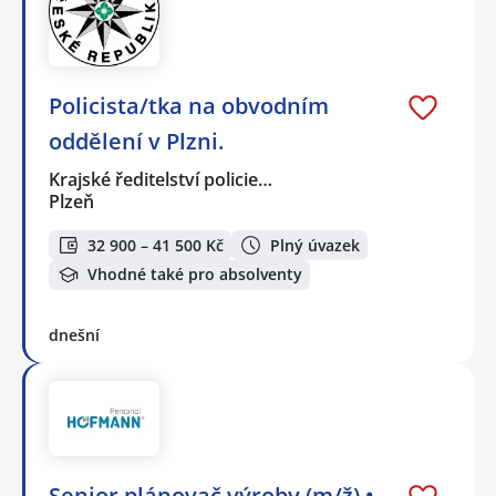
Policista/tka na obvodním
oddělení v Plzni.
Krajské ředitelství policie…
Plzeň
32 900 – 41 500 Kč
Plný úvazek
Vhodné také pro absolventy
dnešní
Senior plánovač výroby (m/ž) •