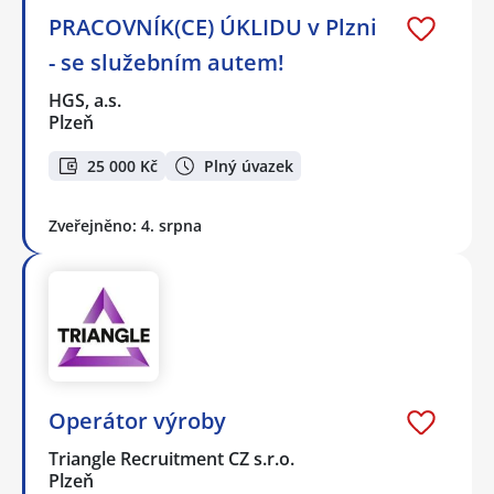
PRACOVNÍK(CE) ÚKLIDU v Plzni
- se služebním autem!
HGS, a.s.
Plzeň
25 000 Kč
Plný úvazek
Zveřejněno: 4. srpna
Operátor výroby
Triangle Recruitment CZ s.r.o.
Plzeň