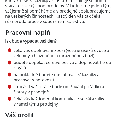
kontaktu se zákazníky a s ostatními kolegy se budete
starat o hladký chod prodejny. V Lidlu jsme jeden tým,
vzájemně si pomáháme a v prodejně spolupracujeme
na veškerých činnostech. Každý den vás tak čeká
různorodá práce v soudržném kolektivu.
Pracovní náplň
Jak bude vypadat váš den?
čeká vás doplňování zboží (včetně úseků ovoce a
zeleniny, chlazeného a mrazeného zboží)
budete dopékat čerstvé pečivo a doplňovat ho do
regálů
na pokladně budete obsluhovat zákazníky a
pracovat s hotovostí
součástí vaší práce bude udržování pořádku a
čistoty v prodejně
čeká vás každodenní komunikace se zákazníky i
v rámci týmu prodejny
Váš profil