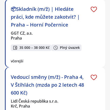
📦Skladník (m/ž) | Hledáte
práci, kde můžete zakotvit? |
Praha – Horní Počernice
GGT CZ, a.s.
Praha
35 000 – 38 000 Kč
Plný úvazek
včerejší
Vedoucí směny (m/ž) - Praha 4,
V Štíhlách (mzda po 2 letech 48
600 Kč)
Lidl Česká republika s.r.o.
Krč, Praha