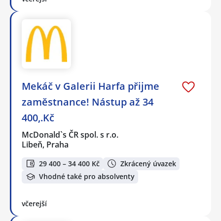
Mekáč v Galerii Harfa přijme
zaměstnance! Nástup až 34
400,.Kč
McDonald`s ČR spol. s r.o.
Libeň, Praha
29 400 – 34 400 Kč
Zkrácený úvazek
Vhodné také pro absolventy
včerejší