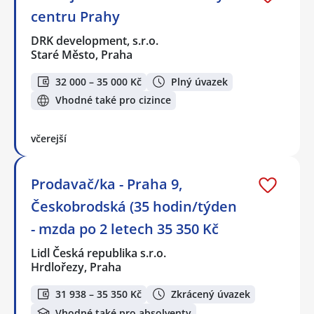
centru Prahy
DRK development, s.r.o.
Staré Město, Praha
32 000 – 35 000 Kč
Plný úvazek
Vhodné také pro cizince
včerejší
Prodavač/ka - Praha 9,
Českobrodská (35 hodin/týden
- mzda po 2 letech 35 350 Kč
Lidl Česká republika s.r.o.
Hrdlořezy, Praha
31 938 – 35 350 Kč
Zkrácený úvazek
Vhodné také pro absolventy