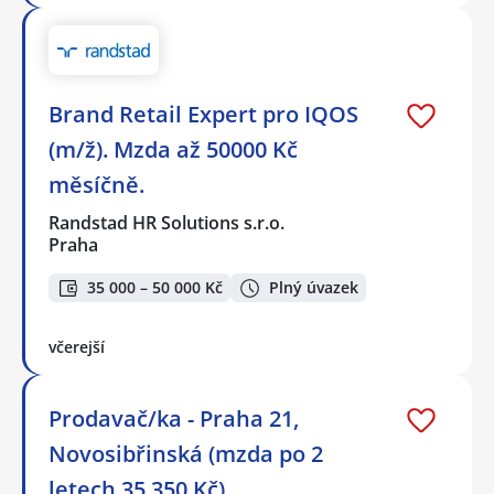
Brand Retail Expert pro IQOS
(m/ž). Mzda až 50000 Kč
měsíčně.
Randstad HR Solutions s.r.o.
Praha
35 000 – 50 000 Kč
Plný úvazek
včerejší
Prodavač/ka - Praha 21,
Novosibřinská (mzda po 2
letech 35 350 Kč)