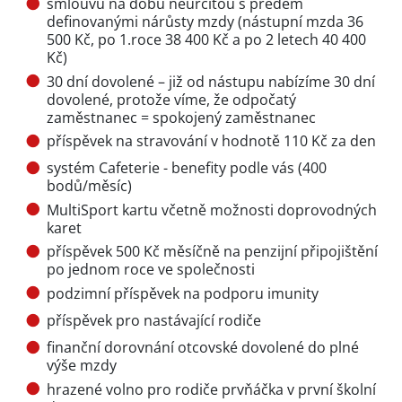
smlouvu na dobu neurčitou s předem
definovanými nárůsty mzdy (nástupní mzda 36
500 Kč, po 1.roce 38 400 Kč a po 2 letech 40 400
Kč)
30 dní dovolené – již od nástupu nabízíme 30 dní
dovolené, protože víme, že odpočatý
zaměstnanec = spokojený zaměstnanec
příspěvek na stravování v hodnotě 110 Kč za den
systém Cafeterie - benefity podle vás (400
bodů/měsíc)
MultiSport kartu včetně možnosti doprovodných
karet
příspěvek 500 Kč měsíčně na penzijní připojištění
po jednom roce ve společnosti
podzimní příspěvek na podporu imunity
příspěvek pro nastávající rodiče
finanční dorovnání otcovské dovolené do plné
výše mzdy
hrazené volno pro rodiče prvňáčka v první školní