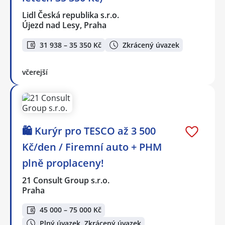
Lidl Česká republika s.r.o.
Újezd nad Lesy, Praha
31 938 – 35 350 Kč
Zkrácený úvazek
včerejší
🛍️ Kurýr pro TESCO až 3 500
Kč/den / Firemní auto + PHM
plně proplaceny!
21 Consult Group s.r.o.
Praha
45 000 – 75 000 Kč
Plný úvazek, Zkrácený úvazek