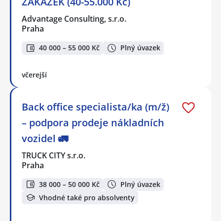
ZAKÁZEK (40-55.000 Kč)
Advantage Consulting, s.r.o.
Praha
40 000 – 55 000 Kč
Plný úvazek
včerejší
Back office specialista/ka (m/ž)
– podpora prodeje nákladních
vozidel 🚛
TRUCK CITY s.r.o.
Praha
38 000 – 50 000 Kč
Plný úvazek
Vhodné také pro absolventy