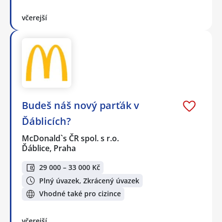
včerejší
Budeš náš nový parťák v
Ďáblicích?
McDonald`s ČR spol. s r.o.
Ďáblice, Praha
29 000 – 33 000 Kč
Plný úvazek, Zkrácený úvazek
Vhodné také pro cizince
včerejší