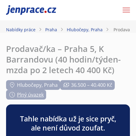
JenPráce.cz
Nabídky práce
Praha
Hlubočepy, Praha
Prodavač/k
Prodavač/ka – Praha 5, K
Barrandovu (40 hodin/týden-
mzda po 2 letech 40 400 Kč)
Hlubočepy, Praha
36.500 – 40.400 Kč
Plný úvazek
Tahle nabídka už je sice pryč,
ale není důvod zoufat.