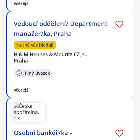
včerejší
Vedoucí oddělení/ Department
manažer/ka, Praha
Nutně vás hledají
H & M Hennes & Mauritz CZ, s…
Praha
Plný úvazek
včerejší
Osobní bankéř/ka -