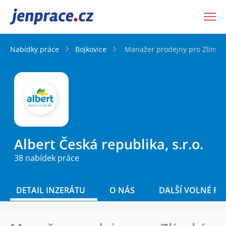
JenPráce.cz
Nabídky práce
Bojkovice
Manažer prodejny pro Zlínský 
Albert Česká republika, s.r.o.
38 nabídek práce
DETAIL INZERÁTU
O NÁS
DALŠÍ VOLNÉ PO