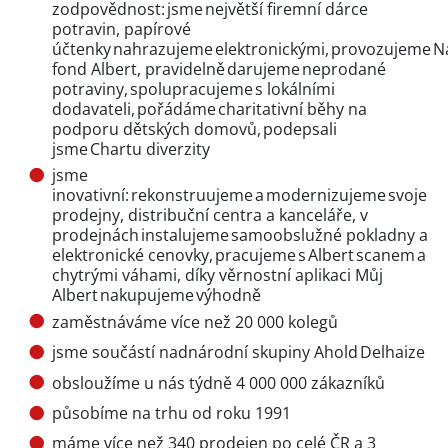
zodpovědnost: jsme největší firemní dárce
potravin, papírové
účtenky nahrazujeme elektronickými, provozujeme N
fond Albert, pravidelně darujeme neprodané
potraviny, spolupracujeme s lokálními
dodavateli, pořádáme charitativní běhy na
podporu dětských domovů, podepsali
jsme Chartu diverzity
jsme
inovativní: rekonstruujeme a modernizujeme svoje
prodejny, distribuční centra a kanceláře, v
prodejnách instalujeme samoobslužné pokladny a
elektronické cenovky, pracujeme s Albert scanem a
chytrými váhami, díky věrnostní aplikaci Můj
Albert nakupujeme výhodně
zaměstnáváme více než 20 000 kolegů
jsme součástí nadnárodní skupiny Ahold Delhaize
obsloužíme u nás týdně 4 000 000 zákazníků
působíme na trhu od roku 1991
máme více než 340 prodejen po celé ČR a 3