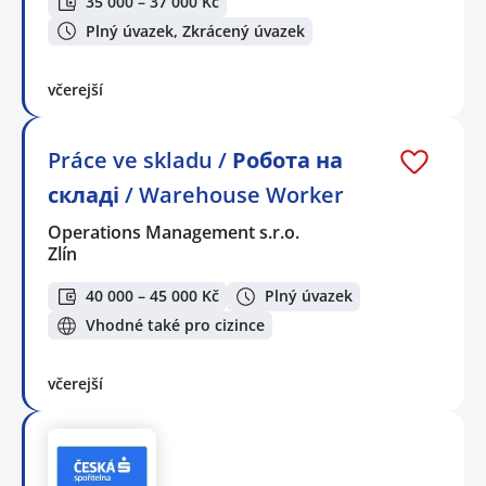
35 000 – 37 000 Kč
Plný úvazek, Zkrácený úvazek
včerejší
Práce ve skladu / Робота на
складі / Warehouse Worker
Operations Management s.r.o.
Zlín
40 000 – 45 000 Kč
Plný úvazek
Vhodné také pro cizince
včerejší