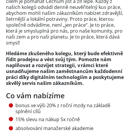
cílem je pomáhat Čechům jíst a žít lépe. Každý z
našich kolegů odvádí denně neuvěřitelný kus práce,
abychom mohli našim zákazníkům nabízet zdravější,
šetrnější a lokální potraviny. Proto práce, kterou
společně odvádíme, není „jen práce“. Je to práce,
která je smysluplná pro nás, pro naše komunity, pro
naši zem a pro naši planetu. Je to práce, která dává
smysl!
Hledáme zkušeného kolegu, který bude efektivně
řídit prodejnu a vést svůj tým. Pomozte nám
naplňovat a rozvíjet strategii, v rámci které
usnadňujeme našim zaměstnancům každodenní
práci díky digitálním technologiím a poskytujeme
skvělý servis našim zákazníkům.
Co vám nabízíme
bonus ve výši 20% z roční mzdy na základě
splnění cílů
15% slevu na nákup 5x ročně
absolvování manažerské akademie