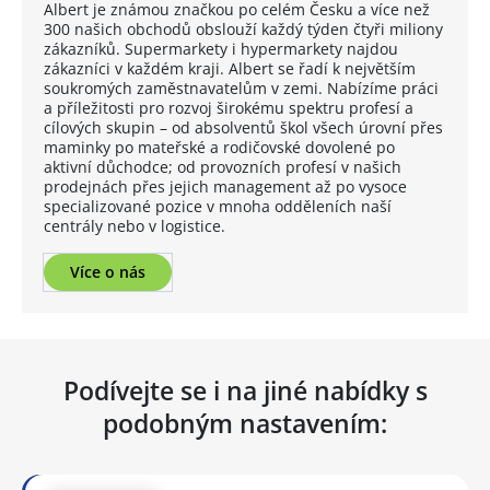
Albert je známou značkou po celém Česku a více než
300 našich obchodů obslouží každý týden čtyři miliony
zákazníků. Supermarkety i hypermarkety najdou
zákazníci v každém kraji. Albert se řadí k největším
soukromých zaměstnavatelům v zemi. Nabízíme práci
a příležitosti pro rozvoj širokému spektru profesí a
cílových skupin – od absolventů škol všech úrovní přes
maminky po mateřské a rodičovské dovolené po
aktivní důchodce; od provozních profesí v našich
prodejnách přes jejich management až po vysoce
specializované pozice v mnoha odděleních naší
centrály nebo v logistice.
Více o nás
Podívejte se i na jiné nabídky s
podobným nastavením: