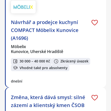
Návrhář a prodejce kuchyní
COMPACT Möbelix Kunovice
(A1696)
Möbelix
Kunovice, Uherské Hradiště
30 000 – 40 000 Kč
Zkrácený úvazek
Vhodné také pro absolventy
dnešní
Změna, která dává smysl: silné
zázemí a klientský kmen ČSOB