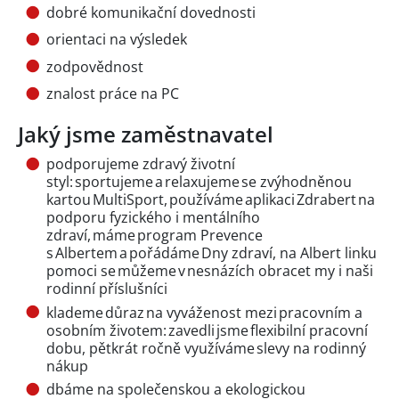
dobré komunikační dovednosti
orientaci na výsledek
zodpovědnost
znalost práce na PC
Jaký jsme zaměstnavatel
podporujeme zdravý životní
styl: sportujeme a relaxujeme se zvýhodněnou
kartou MultiSport, používáme aplikaci Zdrabert na
podporu fyzického i mentálního
zdraví, máme program Prevence
s Albertem a pořádáme Dny zdraví, na Albert linku
pomoci se můžeme v nesnázích obracet my i naši
rodinní příslušníci
klademe důraz na vyváženost mezi pracovním a
osobním životem: zavedli jsme flexibilní pracovní
dobu, pětkrát ročně využíváme slevy na rodinný
nákup
dbáme na společenskou a ekologickou