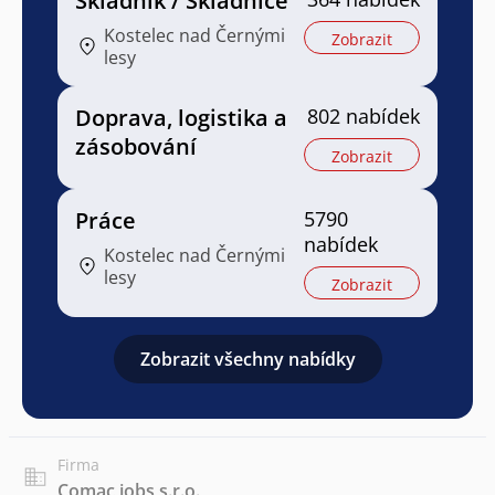
Skladník / Skladnice
Kostelec nad Černými
Zobrazit
lesy
Doprava, logistika a
802 nabídek
zásobování
Zobrazit
Práce
5790
nabídek
Kostelec nad Černými
lesy
Zobrazit
Zobrazit všechny nabídky
Firma
Comac jobs s.r.o.