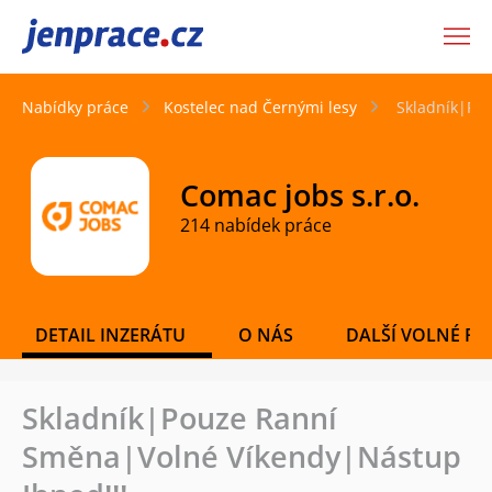
JenPráce.cz
Nabídky práce
Kostelec nad Černými lesy
Skladník|Po
Comac jobs s.r.o.
214 nabídek práce
DETAIL INZERÁTU
O NÁS
DALŠÍ VOLNÉ PO
Skladník|Pouze Ranní
Směna|Volné Víkendy|Nástup