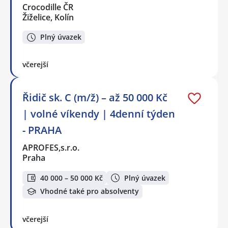
Crocodille ČR
Žiželice, Kolín
Plný úvazek
včerejší
Řidič sk. C (m/ž) – až 50 000 Kč
| volné víkendy | 4denní týden
- PRAHA
APROFES,s.r.o.
Praha
40 000 – 50 000 Kč
Plný úvazek
Vhodné také pro absolventy
včerejší