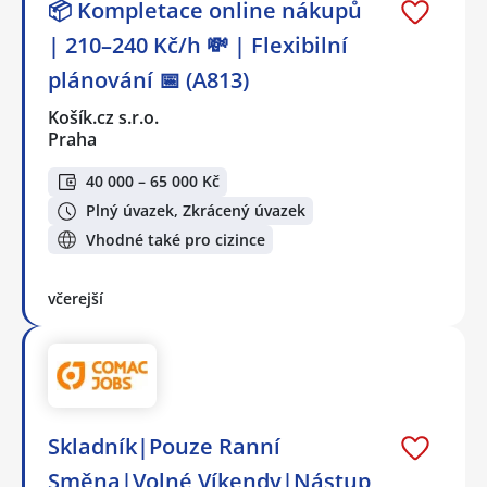
📦 Kompletace online nákupů
| 210–240 Kč/h 💸 | Flexibilní
plánování 📅 (A813)
Košík.cz s.r.o.
Praha
40 000 – 65 000 Kč
Plný úvazek, Zkrácený úvazek
Vhodné také pro cizince
včerejší
Skladník|Pouze Ranní
Směna|Volné Víkendy|Nástup