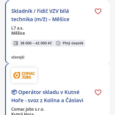
Skladník / řidič VZV bílá
technika (m/ž) – Měšice
L7 a.s.
Měšice
38 000 – 42 000 Kč
Plný úvazek
včerejší
📦 Operátor skladu v Kutné
Hoře - svoz z Kolína a Čáslavi
Comac jobs s.r.o.
Kutná Hora