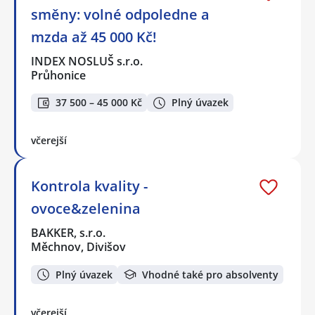
směny: volné odpoledne a
mzda až 45 000 Kč!
INDEX NOSLUŠ s.r.o.
Průhonice
37 500 – 45 000 Kč
Plný úvazek
včerejší
Kontrola kvality -
ovoce&zelenina
BAKKER, s.r.o.
Měchnov, Divišov
Plný úvazek
Vhodné také pro absolventy
včerejší