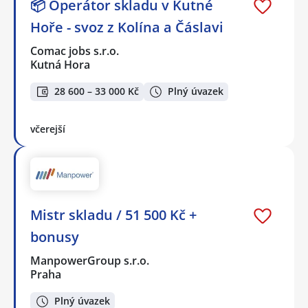
📦 Operátor skladu v Kutné
Hoře - svoz z Kolína a Čáslavi
Comac jobs s.r.o.
Kutná Hora
28 600 – 33 000 Kč
Plný úvazek
včerejší
Mistr skladu / 51 500 Kč +
bonusy
ManpowerGroup s.r.o.
Praha
Plný úvazek