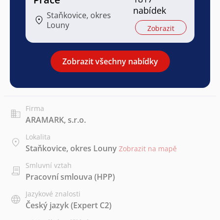
nabídek
Staňkovice, okres
Louny
Zobrazit
Zobrazit všechny nabídky
Firma
ARAMARK, s.r.o.
Lokalita
Staňkovice, okres Louny
Zobrazit na mapě
Smluvní vztah
Pracovní smlouva (HPP)
Jazykové znalosti
Český jazyk
(Expert C2)