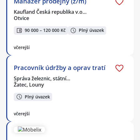
Manažer prodejny (ž/m)
Kaufland Česká republika v.o…
Otvice
90 000 – 120 000 Kč
Plný úvazek
včerejší
Pracovník údržby a oprav tratí
Správa železnic, státní…
Žatec, Louny
Plný úvazek
včerejší