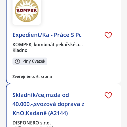
Expedient/Ka - Práce S Pc
KOMPEK, kombinát pekařské a…
Kladno
Plný úvazek
Zveřejněno: 6. srpna
Skladník/ce,mzda od
40.000,-,svozová doprava z
KnO,Kadaně (A2144)
DISPONERO s.r.o.