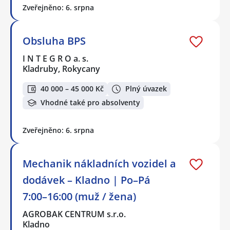
Zveřejněno: 6. srpna
Obsluha BPS
I N T E G R O a. s.
Kladruby, Rokycany
40 000 – 45 000 Kč
Plný úvazek
Vhodné také pro absolventy
Zveřejněno: 6. srpna
Mechanik nákladních vozidel a
dodávek – Kladno | Po–Pá
7:00–16:00 (muž / žena)
AGROBAK CENTRUM s.r.o.
Kladno