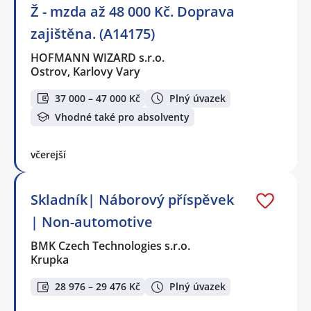
Ž - mzda až 48 000 Kč. Doprava
zajištěna. (A14175)
HOFMANN WIZARD s.r.o.
Ostrov, Karlovy Vary
37 000 – 47 000 Kč
Plný úvazek
Vhodné také pro absolventy
včerejší
Skladník| Náborový příspěvek
| Non-automotive
BMK Czech Technologies s.r.o.
Krupka
28 976 – 29 476 Kč
Plný úvazek