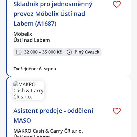
Skladník pro jednosměnný
provoz Möbelix Ústí nad
Labem (A1687)
Möbelix
Ústí nad Labem
32 000 – 35 000 Kč
Plný úvazek
Zveřejněno: 6. srpna
Asistent prodeje - oddělení
MASO
MAKRO Cash & Carry ČR s.r.o.
Ústí nad Labem