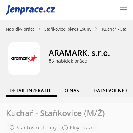
JenPráce.cz
Nabídky práce
Staňkovice, okres Louny
Kuchař - Staňko
ARAMARK, s.r.o.
85 nabídek práce
DETAIL INZERÁTU
O NÁS
DALŠÍ VOLNÉ PO
Kuchař - Staňkovice (M/Ž)
Staňkovice, Louny
Plný úvazek