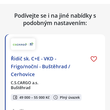
Podívejte se i na jiné nabídky s
podobným nastavením:
Řidič sk. C+E - VKD -
Frigo/noční - Buštěhrad /
Cerhovice
C.S.CARGO a.s.
Buštěhrad
49 000 – 55 000 Kč
Plný úvazek