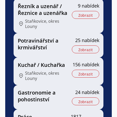
Řezník a uzenář /
9 nabídek
Řeznice a uzenářka
Zobrazit
Staňkovice, okres
Louny
Potravinářství a
25 nabídek
krmivářství
Zobrazit
Kuchař / Kuchařka
156 nabídek
Staňkovice, okres
Zobrazit
Louny
Gastronomie a
24 nabídek
pohostinství
Zobrazit
Práce
1817