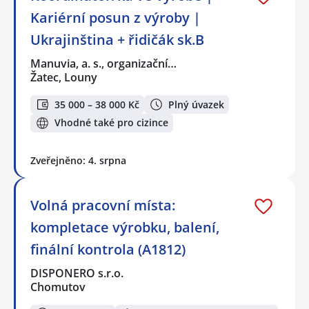
Kariérní posun z výroby |
Ukrajinština + řidičák sk.B
Manuvia, a. s., organizační…
Žatec, Louny
35 000 – 38 000 Kč
Plný úvazek
Vhodné také pro cizince
Zveřejněno: 4. srpna
Volná pracovní místa:
kompletace výrobku, balení,
finální kontrola (A1812)
DISPONERO s.r.o.
Chomutov