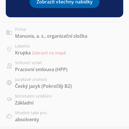
Zobrazit všechny nabídky
Firma
Manuvia, a. s., organizační složka
Lokalita
Krupka
Zobrazit na mapě
Smluvní vztah
Pracovní smlouva (HPP)
Jazykové znalosti
Český jazyk
(Pokročilý B2)
Minimální vzdělání
Základní
Vhodné také pro
absolventy