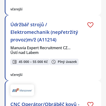
včerejší
Údržbář strojů /
Elektromechanik (nepřetržitý
provoz)m/ž (A11214)
Manuvia Expert Recruitment CZ…
Ústí nad Labem
45 000 – 55 000 Kč
Plný úvazek
včerejší
CNC Operátor/Obráběč kovů -