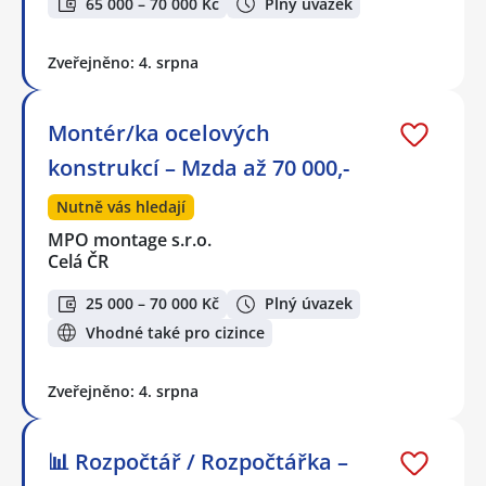
65 000 – 70 000 Kč
Plný úvazek
Zveřejněno: 4. srpna
Montér/ka ocelových
konstrukcí – Mzda až 70 000,-
Nutně vás hledají
MPO montage s.r.o.
Celá ČR
25 000 – 70 000 Kč
Plný úvazek
Vhodné také pro cizince
Zveřejněno: 4. srpna
📊 Rozpočtář / Rozpočtářka –