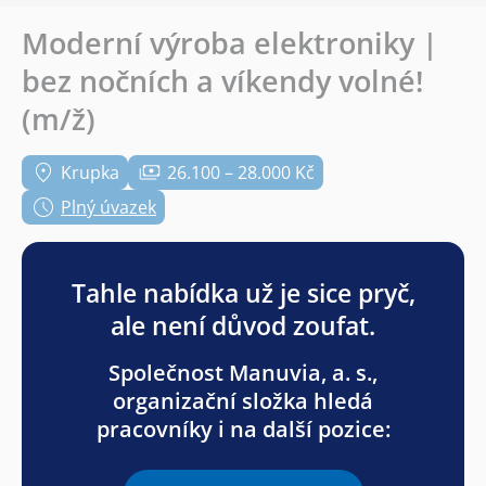
Moderní výroba elektroniky |
bez nočních a víkendy volné!
(m/ž)
Krupka
26.100 – 28.000 Kč
Plný úvazek
Tahle nabídka už je sice pryč,
ale není důvod zoufat.
Společnost Manuvia, a. s.,
organizační složka hledá
pracovníky i na další pozice: