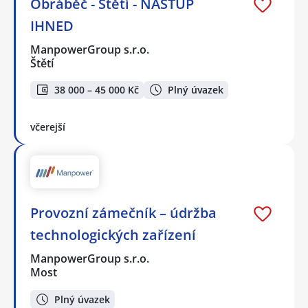
Obráběč - Štětí - NÁSTUP
IHNED
ManpowerGroup s.r.o.
Štětí
38 000 – 45 000 Kč
Plný úvazek
včerejší
Provozní zámečník – údržba
technologických zařízení
ManpowerGroup s.r.o.
Most
Plný úvazek