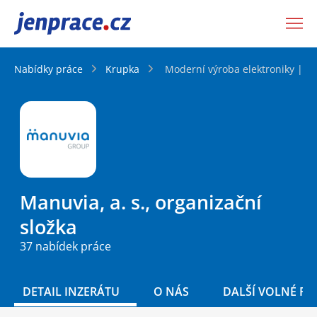
JenPráce.cz
Nabídky práce
Krupka
Moderní výroba elektroniky | be
Manuvia, a. s., organizační
složka
37 nabídek práce
DETAIL INZERÁTU
O NÁS
DALŠÍ VOLNÉ PO