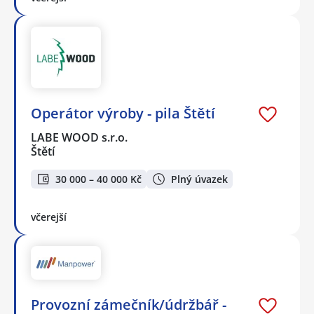
Operátor výroby - pila Štětí
LABE WOOD s.r.o.
Štětí
30 000 – 40 000 Kč
Plný úvazek
včerejší
Provozní zámečník/údržbář -