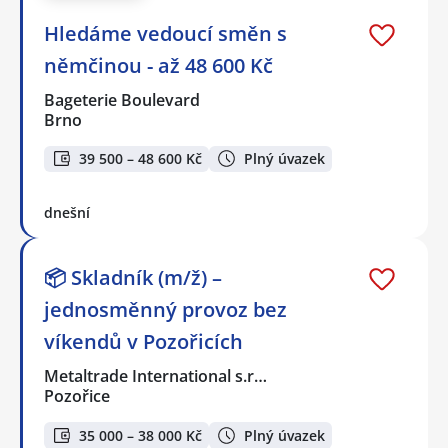
Hledáme vedoucí směn s
němčinou - až 48 600 Kč
Bageterie Boulevard
Brno
39 500 – 48 600 Kč
Plný úvazek
dnešní
📦 Skladník (m/ž) –
jednosměnný provoz bez
víkendů v Pozořicích
Metaltrade International s.r…
Pozořice
35 000 – 38 000 Kč
Plný úvazek