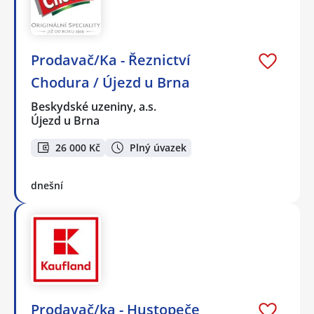
Prodavač/Ka - Řeznictví
Chodura / Újezd u Brna
Beskydské uzeniny, a.s.
Újezd u Brna
26 000 Kč
Plný úvazek
dnešní
Prodavač/ka - Hustopeče