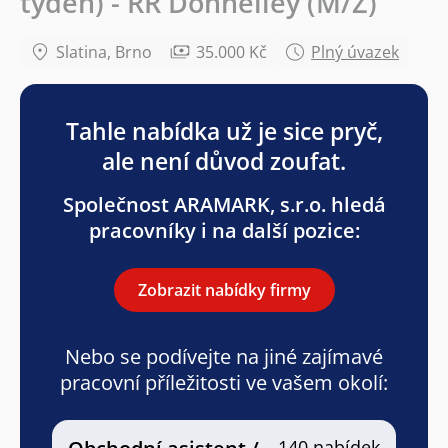
týden) - RR Donnelley (M/Ž)
Slatina, Brno
35.000 Kč
Plný úvazek
Tahle nabídka už je sice pryč,
ale není důvod zoufat.
Společnost ARAMARK, s.r.o. hledá
pracovníky i na další pozice:
Zobrazit nabídky firmy
Nebo se podívejte na jiné zajímavé
pracovní příležitosti ve vašem okolí:
140 nabídek