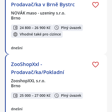
Prodavač/ka v Brně Bystrc
NOVÁK maso - uzeniny s.r.o.
Brno
24 800 – 26 900 Kč
Plný úvazek
Vhodné také pro cizince
dnešní
ZooShopXxl -
Prodavač/ka/Pokladní
ZooshopXXL s.r.o.
Brno
25 000 – 27 000 Kč
Plný úvazek
dnešní