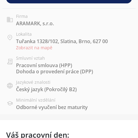
Firma
ARAMARK, s.r.o.
Lokalita
Tuřanka 1328/102, Slatina, Brno, 627 00
Zobrazit na mapě
Smluvní vztah
Pracovní smlouva (HPP)
Dohoda o provedení práce (DPP)
Jazykové znalosti
Český jazyk
(Pokročilý B2)
Minimální vzdělání
Odborné vyučení bez maturity
Váš pracovní den: