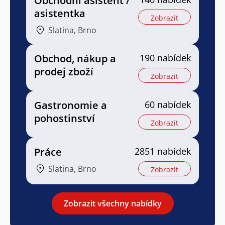
Obchodní asistent /
asistentka
Zobrazit
Slatina, Brno
Obchod, nákup a
190 nabídek
prodej zboží
Zobrazit
Gastronomie a
60 nabídek
pohostinství
Zobrazit
Práce
2851 nabídek
Slatina, Brno
Zobrazit
Zobrazit všechny nabídky