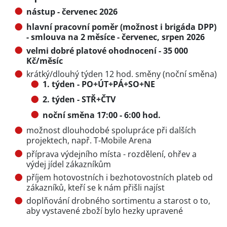
nástup - červenec 2026
hlavní pracovní poměr (možnost i brigáda DPP)
- smlouva na 2 měsíce - červenec, srpen 2026
velmi dobré platové ohodnocení - 35 000
Kč/měsíc
krátký/dlouhý týden 12 hod. směny (noční směna)
1. týden - PO+ÚT+PÁ+SO+NE
2. týden - STŘ+ČTV
noční směna 17:00 - 6:00 hod.
možnost dlouhodobé spolupráce při dalších
projektech, např. T-Mobile Arena
příprava výdejního místa - rozdělení, ohřev a
výdej jídel zákazníkům
příjem hotovostních i bezhotovostních plateb od
zákazníků, kteří se k nám přišli najíst
doplňování drobného sortimentu a starost o to,
aby vystavené zboží bylo hezky upravené