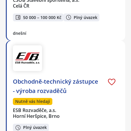
ČSOB Stavební spořitelna, a.s.
Celá ČR
50 000 – 100 000 Kč
Plný úvazek
dnešní
Obchodně-technický zástupce
- výroba rozvaděčů
Nutně vás hledají
ESB Rozvaděče, a.s.
Horní Heršpice, Brno
Plný úvazek