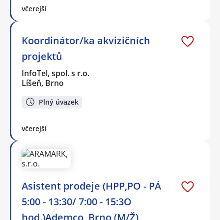
včerejší
Koordinátor/ka akvizičních
projektů
InfoTel, spol. s r.o.
Líšeň, Brno
Plný úvazek
včerejší
Asistent prodeje (HPP,PO - PÁ
5:00 - 13:30/ 7:00 - 15:3O
hod.)Ademco, Brno (M/Ž)