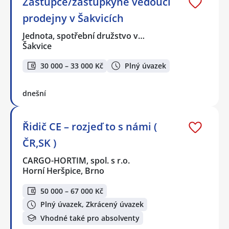
Zástupce/zástupkyně vedoucí
prodejny v Šakvicích
Jednota, spotřební družstvo v…
Šakvice
30 000 – 33 000 Kč
Plný úvazek
dnešní
Řidič CE – rozjeď to s námi (
ČR,SK )
CARGO-HORTIM, spol. s r.o.
Horní Heršpice, Brno
50 000 – 67 000 Kč
Plný úvazek, Zkrácený úvazek
Vhodné také pro absolventy