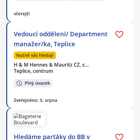
včerejší
Vedoucí oddělení/ Department
manažer/ka, Teplice
Nutně vás hledají
H & M Hennes & Mauritz CZ, s…
Teplice, centrum
Plný úvazek
Zveřejněno: 5. srpna
Hledáme parťáky do BB v