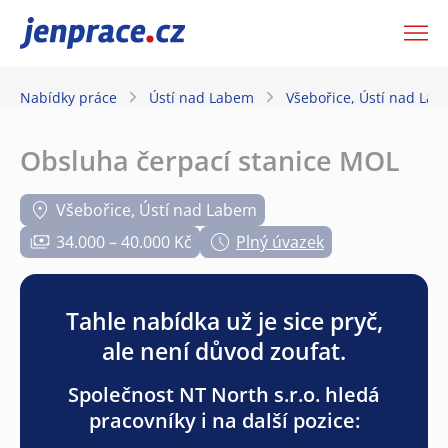
JenPráce.cz
Nabídky práce
Ústí nad Labem
Všebořice, Ústí nad La
Obsluha čerpací stanice MOL
Všebořice, Ústí nad Labem
34.000 – 40.000 Kč
Plný úvazek
Tahle nabídka už je sice pryč,
ale není důvod zoufat.
Společnost NT North s.r.o. hledá
pracovníky i na další pozice: