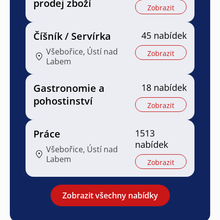
prodej zboží
Zobrazit
Číšník / Servírka
45 nabídek
Všebořice, Ústí nad
Zobrazit
Labem
Gastronomie a
18 nabídek
pohostinství
Zobrazit
Práce
1513
nabídek
Všebořice, Ústí nad
Labem
Zobrazit
Zobrazit všechny nabídky