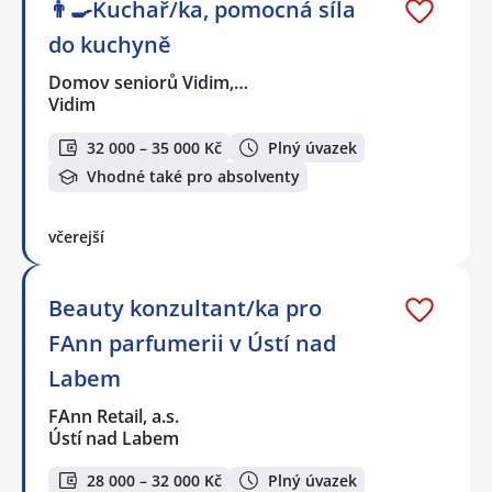
👨‍🍳Kuchař/ka, pomocná síla
do kuchyně
Domov seniorů Vidim,…
Vidim
32 000 – 35 000 Kč
Plný úvazek
Vhodné také pro absolventy
včerejší
Beauty konzultant/ka pro
FAnn parfumerii v Ústí nad
Labem
FAnn Retail, a.s.
Ústí nad Labem
28 000 – 32 000 Kč
Plný úvazek