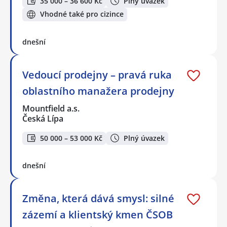
35 000 – 36 600 Kč
Plný úvazek
Vhodné také pro cizince
dnešní
Vedoucí prodejny – pravá ruka
oblastního manažera prodejny
Mountfield a.s.
Česká Lípa
50 000 – 53 000 Kč
Plný úvazek
dnešní
Změna, která dává smysl: silné
zázemí a klientský kmen ČSOB