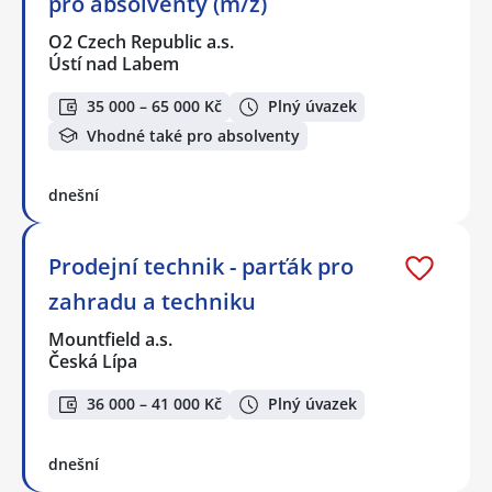
pro absolventy (m/ž)
O2 Czech Republic a.s.
Ústí nad Labem
35 000 – 65 000 Kč
Plný úvazek
Vhodné také pro absolventy
dnešní
Prodejní technik - parťák pro
zahradu a techniku
Mountfield a.s.
Česká Lípa
36 000 – 41 000 Kč
Plný úvazek
dnešní