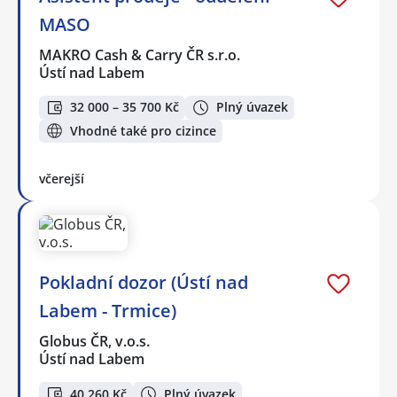
MASO
MAKRO Cash & Carry ČR s.r.o.
Ústí nad Labem
32 000 – 35 700 Kč
Plný úvazek
Vhodné také pro cizince
včerejší
Pokladní dozor (Ústí nad
Labem - Trmice)
Globus ČR, v.o.s.
Ústí nad Labem
40 260 Kč
Plný úvazek