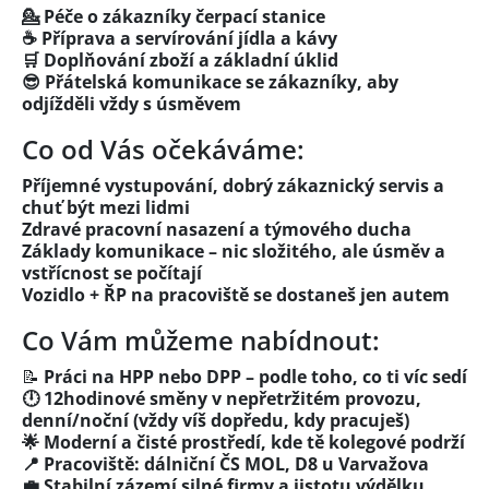
💁 Péče o zákazníky čerpací stanice
☕️ Příprava a servírování jídla a kávy
🛒 Doplňování zboží a základní úklid
😎 Přátelská komunikace se zákazníky, aby
odjížděli vždy s úsměvem
Co od Vás očekáváme:
Příjemné vystupování, dobrý zákaznický servis a
chuť být mezi lidmi
Zdravé pracovní nasazení a týmového ducha
Základy komunikace – nic složitého, ale úsměv a
vstřícnost se počítají
Vozidlo + ŘP na pracoviště se dostaneš jen autem
Co Vám můžeme nabídnout:
📝
Práci na HPP nebo DPP – podle toho, co ti víc sedí
🕛 12hodinové směny v nepřetržitém provozu,
denní/noční (vždy víš dopředu, kdy pracuješ)
🌟 Moderní a čisté prostředí, kde tě kolegové podrží
📍 Pracoviště: dálniční ČS MOL, D8 u Varvažova
💼 Stabilní zázemí silné firmy a jistotu výdělku