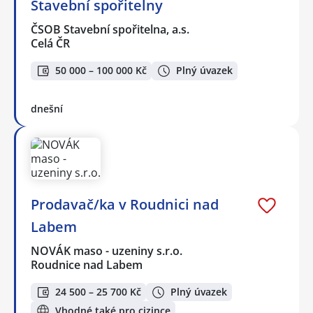
Stavební spořitelny
ČSOB Stavební spořitelna, a.s.
Celá ČR
50 000 – 100 000 Kč
Plný úvazek
dnešní
Prodavač/ka v Roudnici nad
Labem
NOVÁK maso - uzeniny s.r.o.
Roudnice nad Labem
24 500 – 25 700 Kč
Plný úvazek
Vhodné také pro cizince