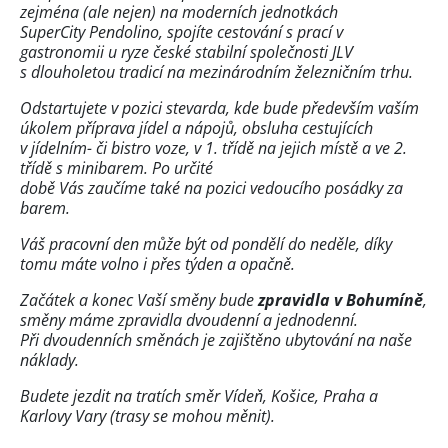
zejména (ale nejen) na moderních jednotkách
SuperCity Pendolino, spojíte cestování s prací v
gastronomii u ryze české stabilní společnosti JLV
s dlouholetou tradicí na mezinárodním železničním trhu.
Odstartujete v pozici stevarda, kde bude především vaším
úkolem příprava jídel a nápojů, obsluha cestujících
v jídelním- či bistro voze, v 1. třídě na jejich místě a ve 2.
třídě s minibarem. Po určité
době Vás zaučíme také na pozici vedoucího posádky za
barem.
Váš pracovní den může být od pondělí do neděle, díky
tomu máte volno i přes týden a opačně.
Začátek a konec Vaší směny bude
zpravidla v Bohumíně
,
směny máme zpravidla dvoudenní a jednodenní.
Při dvoudenních směnách je zajištěno ubytování na naše
náklady.
Budete jezdit na tratích směr Vídeň, Košice, Praha a
Karlovy Vary (trasy se mohou měnit).