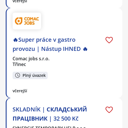
včerejší
🔥Super práce v gastro
provozu | Nástup IHNED 🔥
Comac jobs s.r.o.
Třinec
Plný úvazek
včerejší
SKLADNÍK | СКЛАДСЬКИЙ
ПРАЦІВНИК | 32 500 Kč