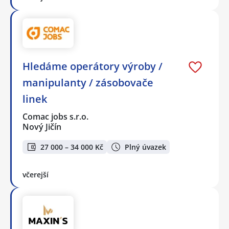
Hledáme operátory výroby /
manipulanty / zásobovače
linek
Comac jobs s.r.o.
Nový Jičín
27 000 – 34 000 Kč
Plný úvazek
včerejší