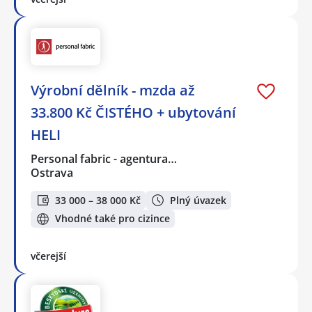
Výrobní dělník - mzda až
33.800 Kč ČISTÉHO + ubytování
HELI
Personal fabric - agentura…
Ostrava
33 000 – 38 000 Kč
Plný úvazek
Vhodné také pro cizince
včerejší