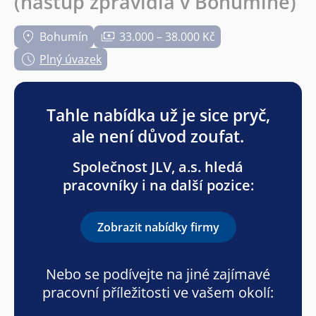
(nástup zpravidla v Bohumíně)
Bohumín
33.000 – 38.000 Kč
Plný úvazek
Tahle nabídka už je sice pryč,
ale není důvod zoufat.
Společnost JLV, a.s. hledá
pracovníky i na další pozice:
Zobrazit nabídky firmy
Nebo se podívejte na jiné zajímavé
pracovní příležitosti ve vašem okolí: