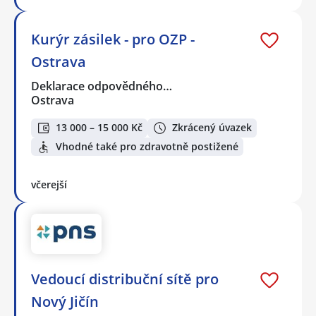
Kurýr zásilek - pro OZP -
Ostrava
Deklarace odpovědného…
Ostrava
13 000 – 15 000 Kč
Zkrácený úvazek
Vhodné také pro zdravotně postižené
včerejší
Vedoucí distribuční sítě pro
Nový Jičín