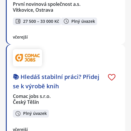
První novinová společnost a.s.
Vítkovice, Ostrava
27 500 – 33 000 Kč
Plný úvazek
včerejší
📚 Hledáš stabilní práci? Přidej
se k výrobě knih
Comac jobs s.r.o.
Český Těšín
Plný úvazek
včerejší