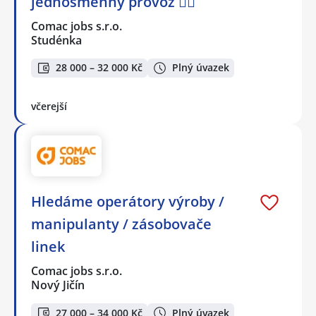
jednosměnný provoz 👷‍♂️
Comac jobs s.r.o.
Studénka
28 000 – 32 000 Kč
Plný úvazek
včerejší
Hledáme operátory výroby /
manipulanty / zásobovače
linek
Comac jobs s.r.o.
Nový Jičín
27 000 – 34 000 Kč
Plný úvazek