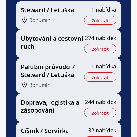
Steward / Letuška
1 nabídka
Bohumín
Zobrazit
Ubytování a cestovní
274 nabídek
ruch
Zobrazit
Palubní průvodčí /
1 nabídka
Steward / Letuška
Zobrazit
Bohumín
Doprava, logistika a
244 nabídek
zásobování
Zobrazit
Číšník / Servírka
32 nabídek