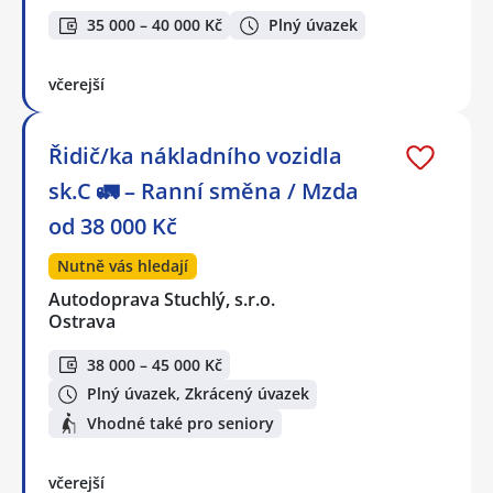
35 000 – 40 000 Kč
Plný úvazek
včerejší
Řidič/ka nákladního vozidla
sk.C 🚛 – Ranní směna / Mzda
od 38 000 Kč
Nutně vás hledají
Autodoprava Stuchlý, s.r.o.
Ostrava
38 000 – 45 000 Kč
Plný úvazek, Zkrácený úvazek
Vhodné také pro seniory
včerejší