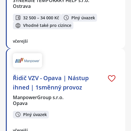
SYNERGIE TEMPORARY HELP s.r.o.
Ostrava
32 500 – 34 000 Kč
Plný úvazek
Vhodné také pro cizince
včerejší
Řidič VZV - Opava | Nástup
ihned | 1směnný provoz
ManpowerGroup s.r.o.
Opava
Plný úvazek
včerejší