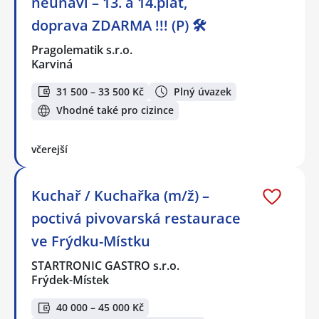
neunaví – 13. a 14.plat,
doprava ZDARMA !!! (P) 🛠️
Pragolematik s.r.o.
Karviná
31 500 – 33 500 Kč
Plný úvazek
Vhodné také pro cizince
včerejší
Kuchař / Kuchařka (m/ž) –
poctivá pivovarská restaurace
ve Frýdku-Místku
STARTRONIC GASTRO s.r.o.
Frýdek-Místek
40 000 – 45 000 Kč