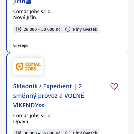
Jičín🦺
Comac jobs s.r.o.
Nový Jičín
26 000 – 30 000 Kč
Plný úvazek
včerejší
Skladník / Expedient | 2
směnný provoz a VOLNÉ
VÍKENDY👀
Comac jobs s.r.o.
Opava
30 000 – 35 000 Kč
Plný úvazek