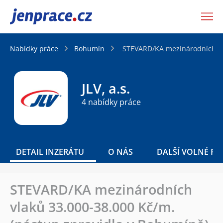
JenPráce.cz
Nabídky práce
Bohumín
STEVARD/KA mezinárodních vla
JLV, a.s.
4 nabídky práce
DETAIL INZERÁTU
O NÁS
DALŠÍ VOLNÉ PO
STEVARD/KA mezinárodních
vlaků 33.000-38.000 Kč/m.