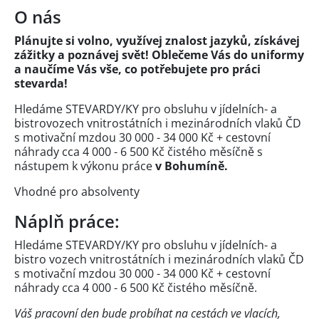
O nás
Plánujte si volno, využívej znalost jazyků, získávej
zážitky a poznávej svět! Oblečeme Vás do uniformy
a naučíme Vás vše, co potřebujete pro práci
stevarda!
Hledáme STEVARDY/KY pro obsluhu v jídelních- a
bistrovozech vnitrostátních i mezinárodních vlaků ČD
s motivační mzdou 30 000 - 34 000 Kč + cestovní
náhrady cca 4 000 - 6 500 Kč čistého měsíčně
s
nástupem k výkonu práce
v Bohumíně.
Vhodné pro absolventy
Náplň práce:
Hledáme STEVARDY/KY pro obsluhu v jídelních- a
bistro vozech vnitrostátních i mezinárodních vlaků ČD
s motivační mzdou 30 000 - 34 000 Kč + cestovní
náhrady cca 4 000 - 6 500 Kč čistého měsíčně.
Váš pracovní den bude probíhat na cestách ve vlacích,