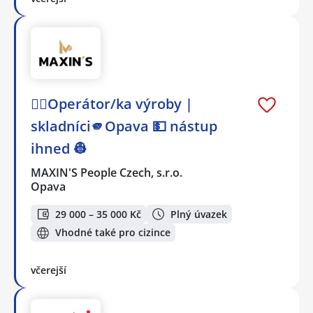
👷‍♂️Operátor/ka výroby |
skladníci🫵Opava 💵 nástup
ihned 👷
MAXIN'S People Czech, s.r.o.
Opava
29 000 – 35 000 Kč
Plný úvazek
Vhodné také pro cizince
včerejší