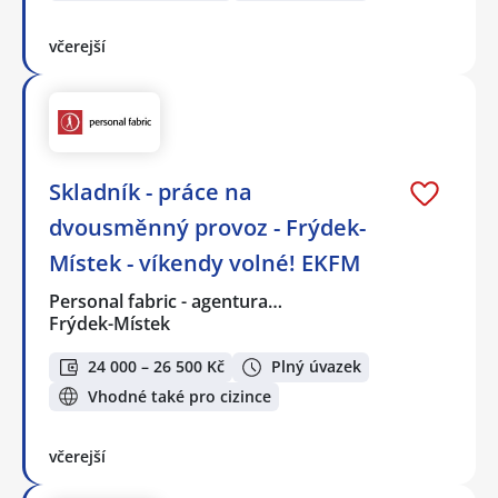
včerejší
Skladník - práce na
dvousměnný provoz - Frýdek-
Místek - víkendy volné! EKFM
Personal fabric - agentura…
Frýdek-Místek
24 000 – 26 500 Kč
Plný úvazek
Vhodné také pro cizince
včerejší