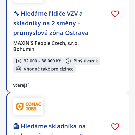
🔧 Hledáme řidiče VZV a
skladníky na 2 směny –
průmyslová zóna Ostrava
MAXIN'S People Czech, s.r.o.
Bohumín
32 000 – 38 000 Kč
Plný úvazek
Vhodné také pro cizince
včerejší
🦺 Hledáme skladníka na