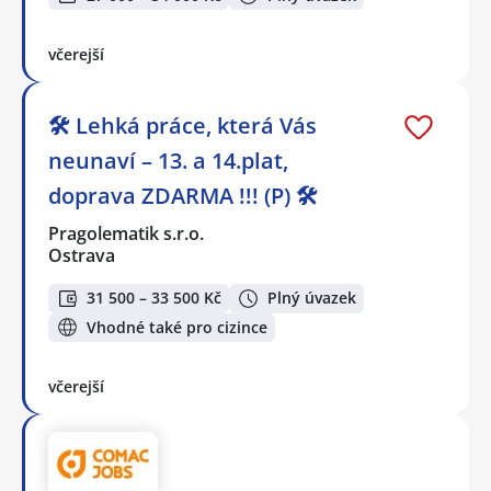
včerejší
🛠️ Lehká práce, která Vás
neunaví – 13. a 14.plat,
doprava ZDARMA !!! (P) 🛠️
Pragolematik s.r.o.
Ostrava
31 500 – 33 500 Kč
Plný úvazek
Vhodné také pro cizince
včerejší