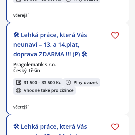
včerejší
🛠️ Lehká práce, která Vás
neunaví – 13. a 14.plat,
doprava ZDARMA !!! (P) 🛠️
Pragolematik s.r.o.
Český Těšín
31 500 – 33 500 Kč
Plný úvazek
Vhodné také pro cizince
včerejší
🛠️ Lehká práce, která Vás