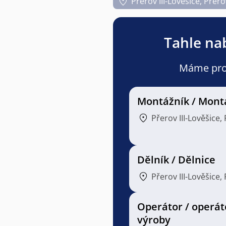
Přerov III-Lověšice, Přero
Tahle nab
Máme pro v
Montážník / Mont
Přerov III-Lověšice,
Dělník / Dělnice
Přerov III-Lověšice,
Operátor / operát
výroby