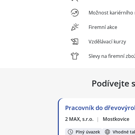
Možnost kariérního 
Firemní akce
Vzdělávací kurzy
Slevy na firemní zbo
Podívejte 
Pracovník do dřevovýro
2 MAX, s.r.o.
|
Mostkovice
Plný úvazek
Vhodné tak