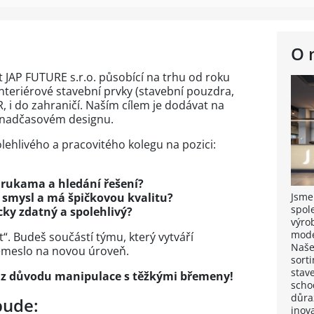
O 
t JAP FUTURE s.r.o. působící na trhu od roku
teriérové stavební prvky (stavební pouzdra,
R, i do zahraničí. Naším cílem je dodávat na
v nadčasovém designu.
hlivého a pracovitého kolegu na pozici:
 rukama a hledání řešení?
Jsme
á smysl a má špičkovou kvalitu?
spole
cky zdatný a spolehlivý?
výro
mode
. Budeš součástí týmu, který vytváří
Naše
meslo na novou úroveň.
sort
stav
 z důvodu manipulace s těžkými břemeny!
schod
důra
bude:
inov