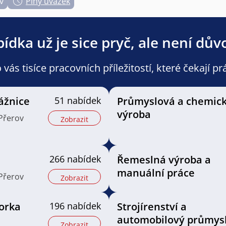
v
Plný úvazek
ídka už je sice pryč, ale není dův
ás tisíce pracovních příležitostí, které čekají pr
ážnice
51 nabídek
Průmyslová a chemic
výroba
 Přerov
Zobrazit
266 nabídek
Řemeslná výroba a
manuální práce
 Přerov
Zobrazit
orka
196 nabídek
Strojírenství a
automobilový průmys
Zobrazit