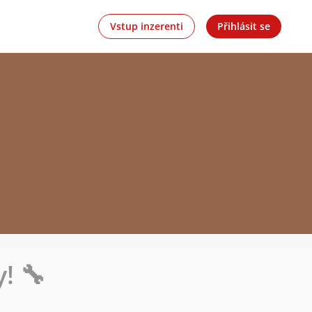
Vstup inzerenti
Přihlásit se
! 🔧