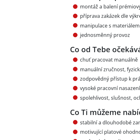
montáž a balení prémiový
příprava zakázek dle vý
manipulace s materiálem
jednosměnný provoz
Co od Tebe očekáv
chuť pracovat manuálně
manuální zručnost, fyzic
zodpovědný přístup k prá
vysoké pracovní nasazení
spolehlivost, slušnost, o
Co Ti můžeme nabí
stabilní a dlouhodobé z
motivující platové ohodn