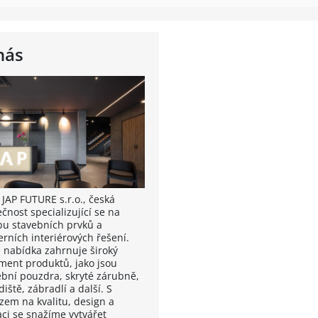
nás
 JAP FUTURE s.r.o., česká
čnost specializující se na
bu stavebních prvků a
rních interiérových řešení.
 nabídka zahrnuje široký
iment produktů, jako jsou
ební pouzdra, skryté zárubně,
iště, zábradlí a další. S
zem na kvalitu, design a
aci se snažíme vytvářet