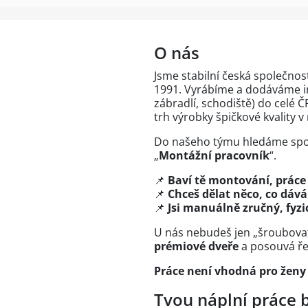
O nás
Jsme stabilní česká společnos
1991. Vyrábíme a dodáváme in
zábradlí, schodiště) do celé Č
trh výrobky špičkové kvality 
Do našeho týmu hledáme spole
„
Montážní pracovník
“.
📌
Baví tě montování, práce
📌
Chceš dělat něco, co dáv
📌
Jsi manuálně zručný, fyzi
U nás nebudeš jen „šroubovat“
prémiové dveře
a posouvá ře
Práce není vhodná pro ženy
Tvou náplní práce 