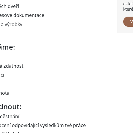
este
ch dveří
které
kresové dokumentace
V
 a výrobky
áme:
ká zdatnost
ci
chota
dnout:
aměstnání
ocení odpovídající výsledkům tvé práce