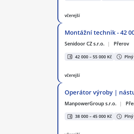
včerejší
Montážní technik - 42 00
Senidoor CZ s.r.o.
|
Přerov
42 000 – 55 000 Kč
Plný
včerejší
Operátor výroby | nást
ManpowerGroup s.r.o.
|
Pře
38 000 – 45 000 Kč
Plný