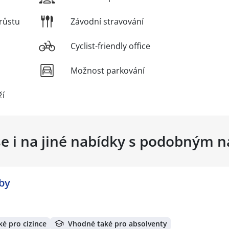
růstu
Závodní stravování
Cyclist-friendly office
Možnost parkování
ží
se i na jiné nabídky s podobným 
by
é pro cizince
Vhodné také pro absolventy