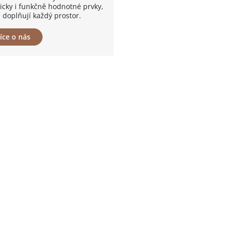
ticky i funkčně hodnotné prvky,
 doplňují každý prostor.
íce o nás