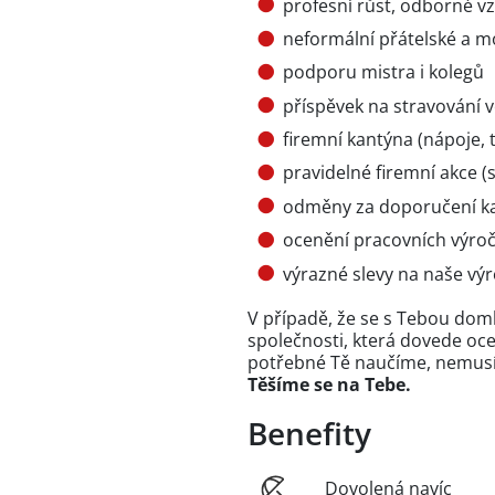
profesní růst, odborné v
neformální přátelské a m
podporu mistra i kolegů
příspěvek na stravování v
firemní kantýna (nápoje, t
pravidelné firemní akce (s
odměny za doporučení k
ocenění pracovních výročí 
výrazné slevy na naše vý
V případě, že se s Tebou doml
společnosti, která dovede oce
potřebné Tě naučíme, nemusíš
Těšíme se na Tebe.
Benefity
Dovolená navíc