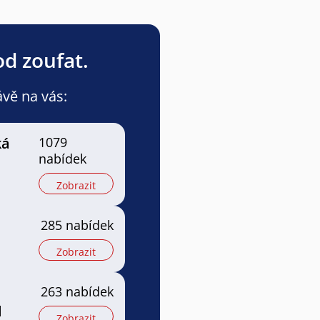
od zoufat.
ávě na vás:
ká
1079
nabídek
Zobrazit
285 nabídek
Zobrazit
263 nabídek
l
Zobrazit