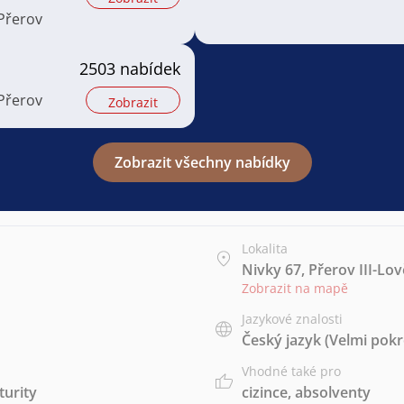
 Přerov
2503 nabídek
 Přerov
Zobrazit
Zobrazit všechny nabídky
Lokalita
Nivky 67, Přerov III-Lov
Zobrazit na mapě
Jazykové znalosti
Český jazyk
(Velmi pokr
Vhodné také pro
urity
cizince
,
absolventy