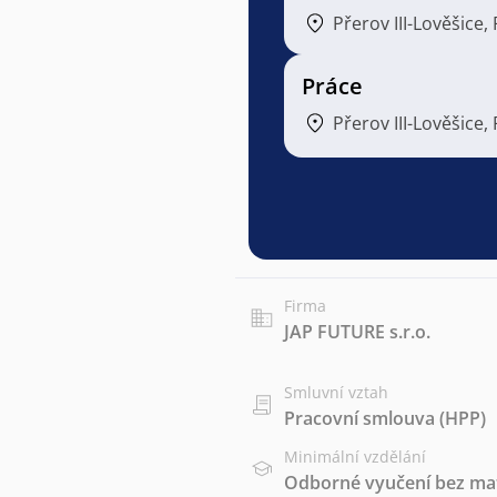
Přerov III-Lověšice,
Práce
Přerov III-Lověšice,
Firma
JAP FUTURE s.r.o.
Smluvní vztah
Pracovní smlouva (HPP)
Minimální vzdělání
Odborné vyučení bez mat