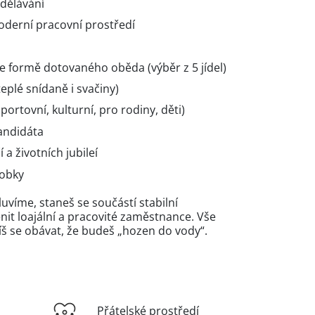
zdělávání
oderní pracovní prostředí
e formě dotovaného oběda (výběr z 5 jídel)
eplé snídaně i svačiny)
portovní, kulturní, pro rodiny, děti)
andidáta
a životních jubileí
robky
uvíme, staneš se součástí stabilní
nit loajální a pracovité zaměstnance. Vše
 se obávat, že budeš „hozen do vody“.
Přátelské prostředí