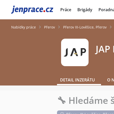
JenPráce.cz
Práce
Brigády
Poradn
Nabídky práce
Přerov
Přerov III-Lověšice, Přerov
JAP 
DETAIL INZERÁTU
O 
🔧 Hledáme š