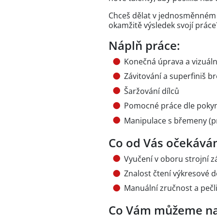
Chceš dělat v jednosměnném p
okamžitě výsledek svojí práce
Náplň práce:
Konečná úprava a vizuáln
Závitování a superfiniš b
Šaržování dílců
Pomocné práce dle poky
Manipulace s břemeny (pr
Co od Vás očekává
Vyučení v oboru strojní 
Znalost čtení výkresové
Manuální zručnost a pečl
Co Vám můžeme na