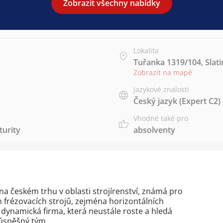
Zobrazit všechny nabídky
Lokalita
Tuřanka 1319/104, Slati
Zobrazit na mapě
Jazykové znalosti
Český jazyk
(Expert C2)
Vhodné také pro
urity
absolventy
a českém trhu v oblasti strojírenství, známá pro
 frézovacích strojů, zejména horizontálních
a dynamická firma, která neustále roste a hledá
 úspěšný tým.