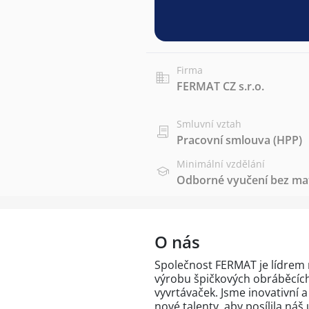
Firma
FERMAT CZ s.r.o.
Smluvní vztah
Pracovní smlouva (HPP)
Minimální vzdělání
Odborné vyučení bez mat
O nás
Společnost FERMAT je lídrem n
výrobu špičkových obráběcích
vyvrtávaček. Jsme inovativní 
nové talenty, aby posílila náš