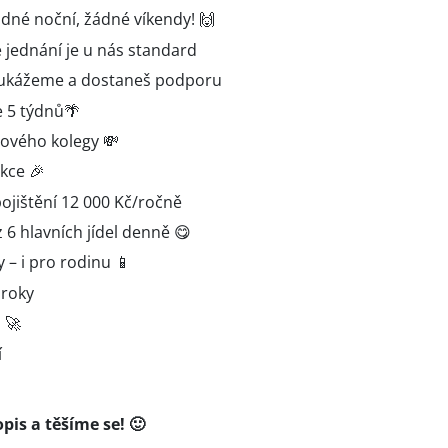
né noční, žádné víkendy! 🙌
é jednání je u nás standard
ti ukážeme a dostaneš podporu
e 5 týdnů🌴
ového kolegy 💸
kce 🎉
pojištění 12 000 Kč/ročně
 6 hlavních jídel denně 😋
 – i pro rodinu 📱
roky
 🚀
í
opis a těšíme se! 🙂