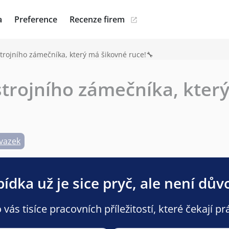
a
Preference
Recenze firem
trojního zámečníka, který má šikovné ruce!🔧
trojního zámečníka, kter
vazek
ídka už je sice pryč, ale není dův
ás tisíce pracovních příležitostí, které čekají pr