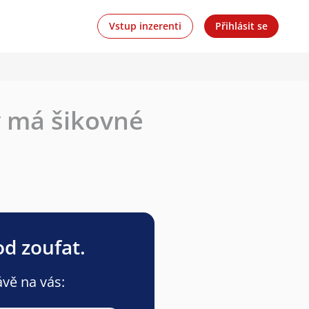
Vstup inzerenti
Přihlásit se
ý má šikovné
od zoufat.
ávě na vás: