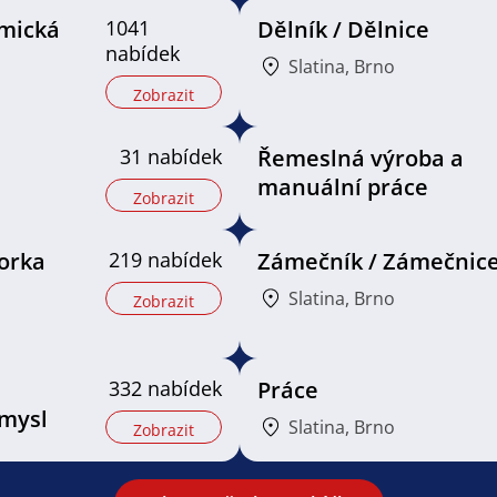
mická
1041
Dělník / Dělnice
nabídek
Slatina, Brno
Zobrazit
31 nabídek
Řemeslná výroba a
manuální práce
Zobrazit
orka
219 nabídek
Zámečník / Zámečnic
Slatina, Brno
Zobrazit
332 nabídek
Práce
mysl
Slatina, Brno
Zobrazit