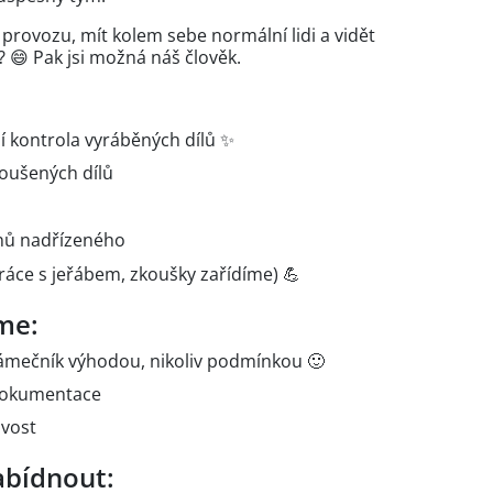
rovozu, mít kolem sebe normální lidi a vidět
? 😄 Pak jsi možná náš člověk.
í kontrola vyráběných dílů ✨
roušených dílů
nů nadřízeného
áce s jeřábem, zkoušky zařídíme) 💪
me:
zámečník výhodou, nikoliv podmínkou 🙂
 dokumentace
ivost
bídnout: