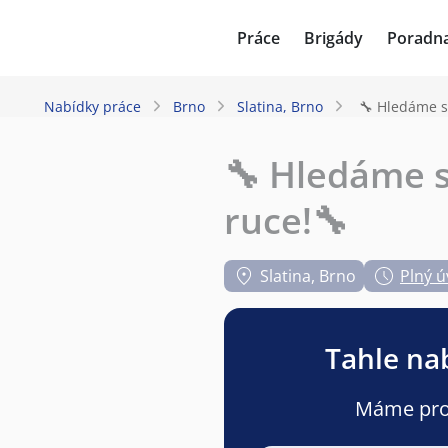
JenPráce.cz
Práce
Brigády
Poradn
Nabídky práce
Brno
Slatina, Brno
🔧 Hledáme s
🔧 Hledáme s
ruce!🔧
Slatina, Brno
Plný ú
Tahle nab
Máme pro v