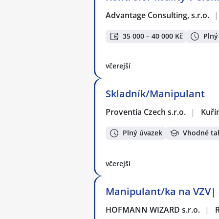
Advantage Consulting, s.r.o.
|
35 000 – 40 000 Kč
Plný
včerejší
Skladník/Manipulant
Proventia Czech s.r.o.
|
Kuři
Plný úvazek
Vhodné ta
včerejší
Manipulant/ka na VZV| a
HOFMANN WIZARD s.r.o.
|