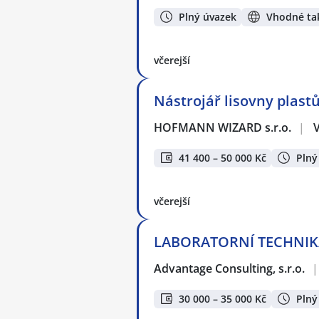
Plný úvazek
Vhodné tak
včerejší
Nástrojář lisovny plastů
HOFMANN WIZARD s.r.o.
|
41 400 – 50 000 Kč
Plný
včerejší
LABORATORNÍ TECHNIK/Č
Advantage Consulting, s.r.o.
|
30 000 – 35 000 Kč
Plný