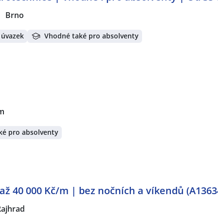
Brno
 úvazek
Vhodné také pro absolventy
m
ké pro absolventy
ž 40 000 Kč/m | bez nočních a víkendů (A1363
Rajhrad