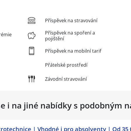
Příspěvek na stravování
Příspěvek na spoření a
rémie
pojištění
Příspěvek na mobilní tarif
Přátelské prostředí
Závodní stravování
se i na jiné nabídky s podobným 
ktrotechnice | Vhodné i pro absolventy | Od 35 