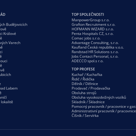
GÁD
TOP SPOLEČNOSTI
ManpowerGroup s.r.o.
ých Budějovicích
Grafton Recruitment s.r.o.
řově
HOFMANN WIZARD s.r.o.
ci Králové
Penta Hospitals CZ, s.r.o.
vě
Comac jobs s.r.o.
ových Varech
Advantage Consulting, s.r.o.
ně
Kaufland Česká republika v.o.s.
ci
Randstad HR Solutions s.r.o.
ě
Jobs Contact Personal, s.r.o.
ouci
ADECCO spol.s r.o.
vě
TOP PROFESE
avě
ubicích
Kuchař / Kuchařka
Řidič / Řidička
e
Dělník / Dělnice
 nad Labem
Prodavač / Prodavačka
ě
Obsluha strojů
ničí
Obsluha vysokozdvižných vozíků
í
lokalitě
Skladník / Skladnice
Pomocný pracovník / pracovnice v gas
Administrativní pracovník / pracovnice
Číšník / Servírka