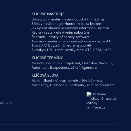
KLÍČOVÉ NÁSTROJE
Datacruit - moderní a jednoduchý HR nástroj
Efektivní nábor s jenHunter: krok za krokem
Jak vybrat vhodný personální informační systém
Recru - cesta k efektivním náborům
Recruitis - chytrý náborový software
Teamio - moderní náborová aplikace a chytré ATS
Top 20 ATS systémů, které hýbou HR
Zkratky v HR - znáte rozdíly mezi ATS, CRM, LMS?
KLÍČOVÉ TERMÍNY
Na dobu neurčitou
,
Projektant
,
Elektrikář
,
Vývoj
,
IT
,
Automobil
,
Bezpečnost
,
Lékař
,
Agentura
KLÍČOVÁ SLOVA
Mzda
,
Ukončení prac. poměru
,
Hrubá mzda
,
Nadřízený
,
Hodnocení
,
Pochvala
,
Jsem personalista
tronomii