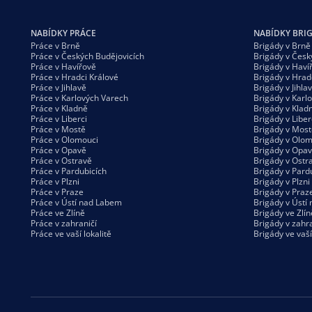
NABÍDKY PRÁCE
NABÍDKY BRI
Práce v Brně
Brigády v Brně
Práce v Českých Budějovicích
Brigády v Česk
Práce v Havířově
Brigády v Haví
Práce v Hradci Králové
Brigády v Hrad
Práce v Jihlavě
Brigády v Jihla
Práce v Karlových Varech
Brigády v Karl
Práce v Kladně
Brigády v Klad
Práce v Liberci
Brigády v Liber
Práce v Mostě
Brigády v Most
Práce v Olomouci
Brigády v Olom
Práce v Opavě
Brigády v Opa
Práce v Ostravě
Brigády v Ostr
Práce v Pardubicích
Brigády v Pard
Práce v Plzni
Brigády v Plzni
Práce v Praze
Brigády v Praz
Práce v Ústí nad Labem
Brigády v Ústí
Práce ve Zlíně
Brigády ve Zlín
Práce v zahraničí
Brigády v zahra
Práce ve vaší
lokalitě
Brigády ve vaš