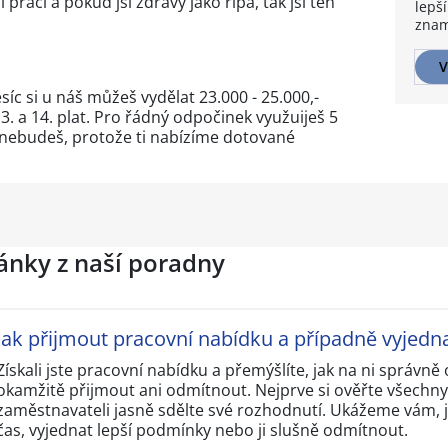
 práci a pokud jsi zdravý jako řípa, tak jsi ten
lepší
znam
V
c si u náš můžeš vydělat 23.000 - 25.000,-
3. a 14. plat. Pro řádný odpočinek využuiješ 5
 nebudeš, protože ti nabízíme dotované
lánky z naší poradny
Jak přijmout pracovní nabídku a případně vyjedn
Získali jste pracovní nabídku a přemýšlíte, jak na ni správn
okamžitě přijmout ani odmítnout. Nejprve si ověřte všechn
zaměstnavateli jasně sdělte své rozhodnutí. Ukážeme vám, j
čas, vyjednat lepší podmínky nebo ji slušně odmítnout.