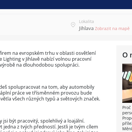
Lokalita
Jihlava
Zobrazit na mapě
 firem na evropském trhu v oblasti osvětlení
O 
Lighting v Jihlavě nabízí volnou pracovní
 výrobě na dlouhodobou spolupráci.
deš spolupracovat na tom, aby automobily
u náplní práce ve třísměnném provozu bude
světla všech různých typů a světových značek.
Proč 
pers
Prop
jsi být pracovitý, spolehlivý a loajální.
příle
jedna z tvých předností. Jestli je tvým cílem
Mění