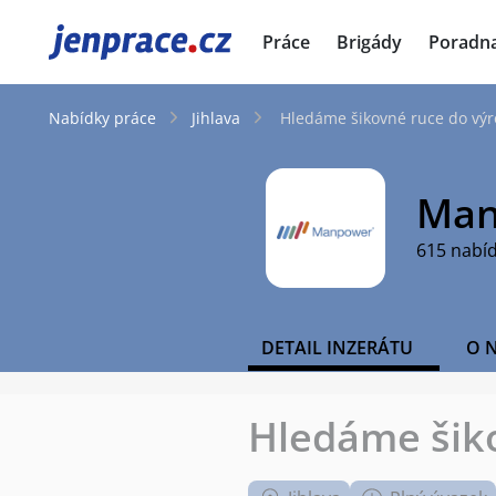
JenPráce.cz
Práce
Brigády
Poradn
Nabídky práce
Jihlava
Hledáme šikovné ruce do výr
Man
615 nabí
DETAIL INZERÁTU
O 
Hledáme šiko