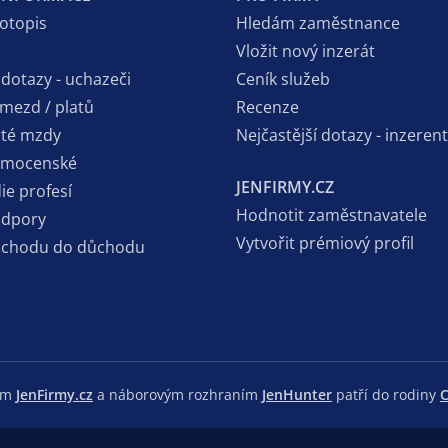
votopis
Hledám zaměstnance
Vložit nový inzerát
 dotazy - uchazeči
Ceník služeb
 mezd / platů
Recenze
sté mzdy
Nejčastější dotazy - inzerent
emocenské
JENFIRMY.CZ
ie profesí
Hodnotit zaměstnavatele
odpory
Vytvořit prémiový profil
dchodu do důchodu
lem
JenFirmy.cz
a náborovým rozhraním
JenHunter
patří do rodiny
C