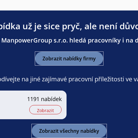
ídka už je sice pryč, ale není dův
 ManpowerGroup s.r.o. hledá pracovníky i na da
Zobrazit nabídky firmy
ívejte na jiné zajímavé pracovní příležitosti ve 
1191 nabídek
Zobrazit
Zobrazit všechny nabídky