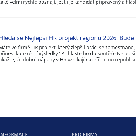
také velmi rychle poznají, jestli je kandidát připravený a hlás
Hledá se Nejlepší HR projekt regionu 2026. Bude 
Máte ve firmě HR projekt, který zlepšil práci se zaměstnanci
přinesl konkrétní výsledky? Přihlaste ho do soutěže Nejlepš
ukažte, že dobré nápady v HR vznikají napříč celou republik
 INFORMACE
PRO FIRMY