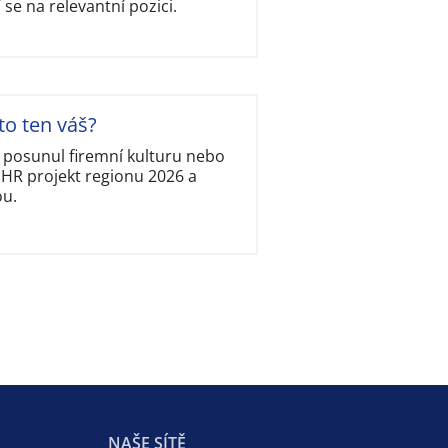
í se na relevantní pozici.
to ten váš?
, posunul firemní kulturu nebo
í HR projekt regionu 2026 a
ou.
NAŠE SÍTĚ