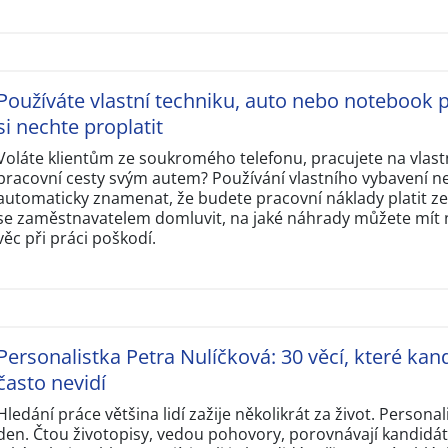
Používáte vlastní techniku, auto nebo notebook p
si nechte proplatit
Voláte klientům ze soukromého telefonu, pracujete na vlas
pracovní cesty svým autem? Používání vlastního vybavení n
automaticky znamenat, že budete pracovní náklady platit ze 
se zaměstnavatelem domluvit, na jaké náhrady můžete mít ná
věc při práci poškodí.
Personalistka Petra Nulíčková: 30 věcí, které kand
často nevidí
Hledání práce většina lidí zažije několikrát za život. Personal
den. Čtou životopisy, vedou pohovory, porovnávají kandidát