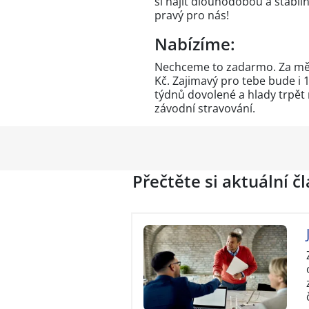
si najít dlouhodobou a stabilní
pravý pro nás!
Nabízíme:
Nechceme to zadarmo. Za měsí
Kč. Zajimavý pro tebe bude i 1
týdnů dovolené a hlady trpět
závodní stravování.
Přečtěte si aktuální č