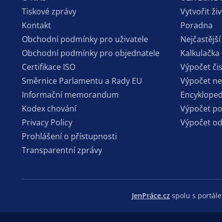
Tiskové zprávy
Vytvořit ži
Kontakt
Poradna
Obchodní podmínky pro uživatele
Nejčastější
Obchodní podmínky pro objednatele
Kalkulačka
Certifikace ISO
Výpočet či
Směrnice Parlamentu a Rady EU
Výpočet n
Informační memorandum
Encykloped
Kodex chování
Výpočet p
Privacy Policy
Výpočet o
Prohlášení o přístupnosti
Transparentní zprávy
JenPráce.cz
spolu s portá