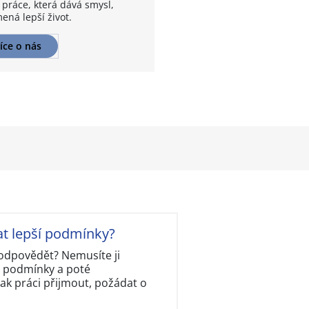
 práce, která dává smysl,
ená lepší život.
íce o nás
at lepší podmínky?
ě odpovědět? Nemusíte ji
y podmínky a poté
ak práci přijmout, požádat o