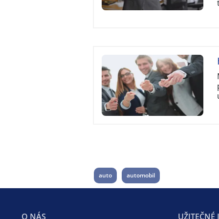
auto
automobil
O NÁS
UŽITEČNÉ