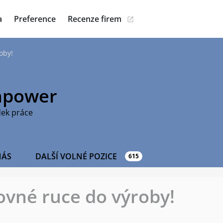
a
Preference
Recenze firem
oby!
power
dek práce
NÁS
DALŠÍ VOLNÉ POZICE
615
vné ruce do výroby!