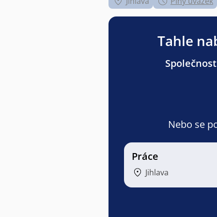
Jihlava
Plný úvazek
Tahle nab
Společnost
Nebo se pod
Práce
Jihlava