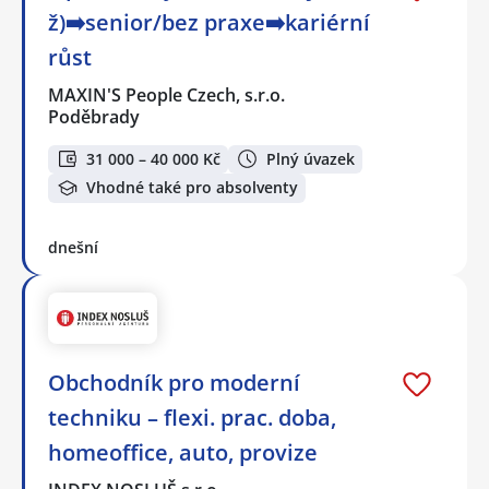
ž)➡️senior/bez praxe➡️kariérní
růst
MAXIN'S People Czech, s.r.o.
Poděbrady
31 000 – 40 000 Kč
Plný úvazek
Vhodné také pro absolventy
dnešní
Obchodník pro moderní
techniku – flexi. prac. doba,
homeoffice, auto, provize