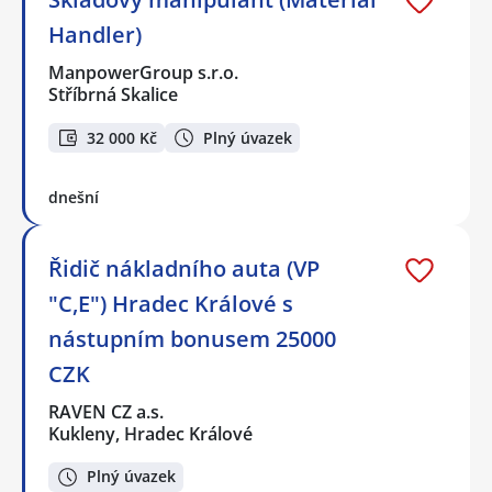
Handler)
ManpowerGroup s.r.o.
Stříbrná Skalice
32 000 Kč
Plný úvazek
dnešní
Řidič nákladního auta (VP
"C,E") Hradec Králové s
nástupním bonusem 25000
CZK
RAVEN CZ a.s.
Kukleny, Hradec Králové
Plný úvazek