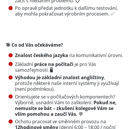
začít s hledáním problému. 📋
Po opravě předat jednotku k dalšímu testování,
aby mohla pokračovat výrobním procesem. ✅
🎯
Co od Vás očekáváme?
Znalost českého jazyka
na komunikativní úrovni.
Základní
práce na počítači
je pro Vás
samozřejmostí. 🖥️
Výhodou je základní znalost angličtiny
,
protože některé naše interní systémy ji využívají
(není podmínkou).
Orientujete se v počítačových komponentech?
Výborně, usnadní Vám to zaškolení.
Pokud ne,
nemusíte se bát – zkušení kolegové Vám se
vším pomohou a zaučí Vás.
💬
Ochotu pracovat
ve
směnném provozu na
12hodinové směny
(denní 6:00 – 18:00 / noční