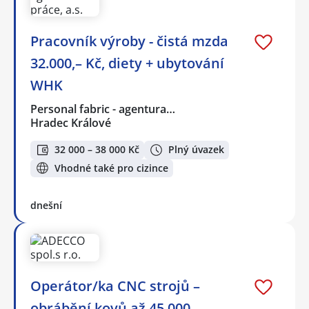
Pracovník výroby - čistá mzda
32.000,– Kč, diety + ubytování
WHK
Personal fabric - agentura…
Hradec Králové
32 000 – 38 000 Kč
Plný úvazek
Vhodné také pro cizince
dnešní
Operátor/ka CNC strojů –
obrábění kovů až 45 000