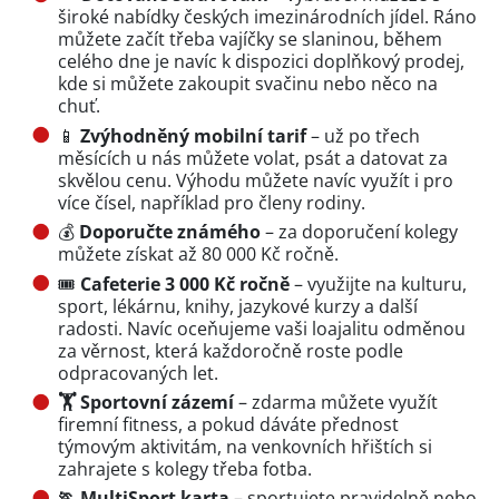
široké nabídky českých imezinárodních jídel. Ráno
můžete začít třeba vajíčky se slaninou, během
celého dne je navíc k dispozici doplňkový prodej,
kde si můžete zakoupit svačinu nebo něco na
chuť.
📱
Zvýhodněný mobilní tarif
– už po třech
měsících u nás můžete volat, psát a datovat za
skvělou cenu. Výhodu můžete navíc využít i pro
více čísel, například pro členy rodiny.
💰
Doporučte známého
– za doporučení kolegy
můžete získat až 80 000 Kč ročně.
🎟️
Cafeterie 3 000 Kč ročně
– využijte na kulturu,
sport, lékárnu, knihy, jazykové kurzy a další
radosti. Navíc oceňujeme vaši loajalitu odměnou
za věrnost, která každoročně roste podle
odpracovaných let.
🏋️ Sportovní zázemí
– zdarma můžete využít
firemní fitness, a pokud dáváte přednost
týmovým aktivitám, na venkovních hřištích si
zahrajete s kolegy třeba fotba.
🏃 MultiSport karta
– sportujete pravidelně nebo