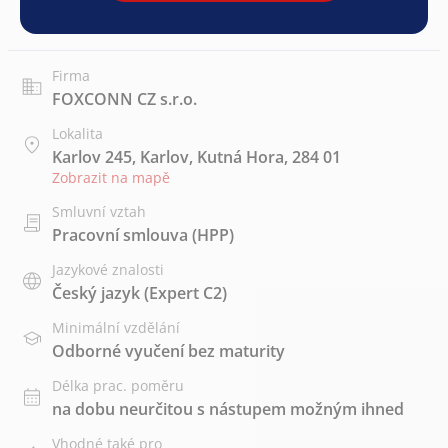
Firma
FOXCONN CZ s.r.o.
Lokalita
Karlov 245, Karlov, Kutná Hora, 284 01
Zobrazit na mapě
Smluvní vztah
Pracovní smlouva (HPP)
Jazykové znalosti
Český jazyk
(Expert C2)
Minimální vzdělání
Odborné vyučení bez maturity
Délka prac. poměru
na dobu neurčitou s nástupem možným ihned
Vhodné také pro