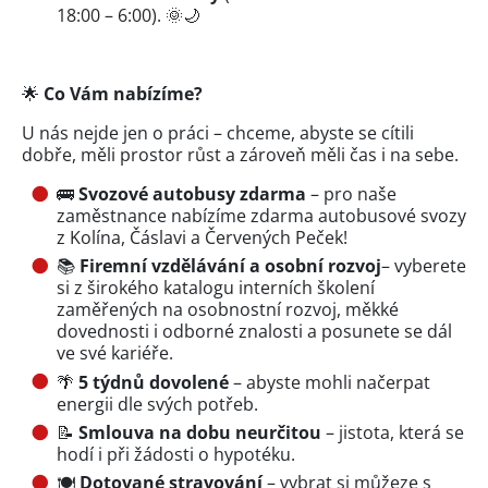
18:00 – 6:00). 🌞🌙
🌟
Co Vám nabízíme?
U nás nejde jen o práci – chceme, abyste se cítili
dobře, měli prostor růst a zároveň měli čas i na sebe.
🚌
Svozové autobusy zdarma
– pro naše
zaměstnance nabízíme zdarma autobusové svozy
z Kolína, Čáslavi a Červených Peček!
📚
Firemní vzdělávání
a osobní rozvoj
– vyberete
si z širokého katalogu interních školení
zaměřených na osobnostní rozvoj, měkké
dovednosti i odborné znalosti a posunete se dál
ve své kariéře.
🌴
5 týdnů dovolené
– abyste mohli načerpat
energii dle svých potřeb.
📝
Smlouva na dobu neurčitou
– jistota, která se
hodí i při žádosti o hypotéku.
🍽️
Dotované stravování
– vybrat si můžeze s