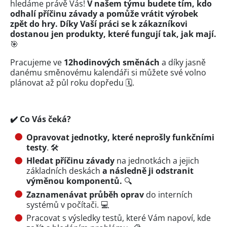
hledáme právě Vás!
V našem týmu budete tím, kdo
odhalí příčinu závady a pomůže vrátit výrobek
zpět do hry. Díky Vaší práci se k zákazníkovi
dostanou jen produkty, které fungují tak, jak mají.
🎯
Pracujeme ve
12hodinových směnách
a díky jasně
danému směnovému kalendáři si můžete své volno
plánovat až půl roku dopředu 🗓️.
✔️
Co Vás čeká?
Opravovat jednotky, které neprošly funkčními
testy
. 🛠️
Hledat příčinu závady
na jednotkách a jejich
základních deskách
a následně ji odstranit
výměnou komponentů.
🔍
Zaznamenávat průběh oprav
do interních
systémů v počítači. 💻
Pracovat s výsledky testů, které Vám napoví, kde