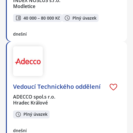
INDEX NOSLUŠ s.r.o.
Modletice
40 000 – 80 000 Kč
Plný úvazek
dnešní
Vedoucí Technického oddělení
ADECCO spol.s r.o.
Hradec Králové
Plný úvazek
dnešní