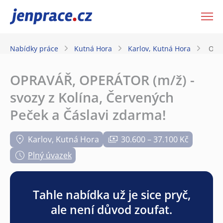
JenPráce.cz
Nabídky práce
Kutná Hora
Karlov, Kutná Hora
OPRA
OPRAVÁŘ, OPERÁTOR (m/ž) -
svozy z Kolína, Červených
Peček a Čáslavi zdarma!
Karlov, Kutná Hora
30.600 – 37.100 Kč
Plný úvazek
Tahle nabídka už je sice pryč,
ale není důvod zoufat.