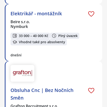
Elektrikář - montážník
Beire s.r.o.
Nymburk
33 000 – 40 000 Kč
Plný úvazek
Vhodné také pro absolventy
dnešní
Obsluha Cnc | Bez Nočních
Směn
Grafton Recruitment s.r.o.