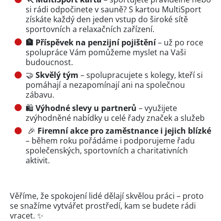
si rádi odpočinete v sauně? S kartou MultiSport
získáte každý den jeden vstup do široké sítě
sportovních a relaxačních zařízení.
🏦 Příspěvek na penzijní pojištění
– už po roce
spolupráce Vám pomůžeme myslet na Vaši
budoucnost.
🤝
Skvělý tým
– spolupracujete s kolegy, kteří si
pomáhají a nezapomínají ani na společnou
zábavu.
🛍️
Výhodné slevy u partnerů
– využijete
zvýhodněné nabídky u celé řady značek a služeb
🎉
Firemní akce pro zaměstnance i jejich blízké
– během roku pořádáme i podporujeme řadu
společenských, sportovních a charitativních
aktivit.
Věříme, že spokojení lidé dělají skvělou práci – proto
se snažíme vytvářet prostředí, kam se budete rádi
vracet. ✨