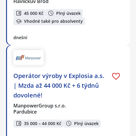
Havlíčkův Brod
45 000 Kč
Plný úvazek
Vhodné také pro absolventy
dnešní
Operátor výroby v Explosia a.s.
| Mzda až 44 000 Kč + 6 týdnů
dovolené!
ManpowerGroup s.r.o.
Pardubice
35 000 – 44 000 Kč
Plný úvazek