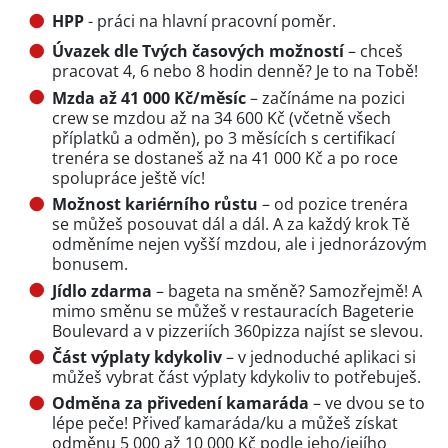
HPP
- práci na hlavní pracovní poměr.
Úvazek dle Tvých časových možností
– chceš
pracovat 4, 6 nebo 8 hodin denně? Je to na Tobě!
Mzda až 41 000 Kč/měsíc
– začínáme na pozici
crew se mzdou až na 34 600 Kč (včetně všech
příplatků a odměn), po 3 měsících s certifikací
trenéra se dostaneš až na 41 000 Kč a po roce
spolupráce ještě víc!
Možnost kariérního růstu
– od pozice trenéra
se můžeš posouvat dál a dál. A za každý krok Tě
odměníme nejen vyšší mzdou, ale i jednorázovým
bonusem.
Jídlo zdarma
– bageta na směně? Samozřejmě! A
mimo směnu se můžeš v restauracích Bageterie
Boulevard a v pizzeriích 360pizza najíst se slevou.
Část výplaty kdykoliv
– v jednoduché aplikaci si
můžeš vybrat část výplaty kdykoliv to potřebuješ.
Odměna za přivedení kamaráda
– ve dvou se to
lépe peče! Přiveď kamaráda/ku a můžeš získat
odměnu 5 000 až 10 000 Kč podle jeho/jejího