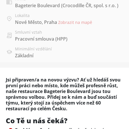
Bageterie Boulevard (Crocodille ČR, spol. s r.o. )
Lokalita
Nové Město, Praha
Zobrazit na mapě
Smluvní vztah
Pracovní smlouva (HPP)
Minimální vzdělání
Základní
Jsi připraven/a na novou výzvu? Ať už hledáš svou
první práci nebo místo, kde můžeš profesně růst,
naše restaurace Bageterie Boulevard jsou tou
správnou volbou. Přidej se k nám a buď součástí
týmu, který stojí za úspěchem více než 60
restaurací po celém Česku.
Co Tě u nás čeká?