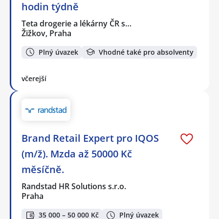
hodin týdně
Teta drogerie a lékárny ČR s…
Žižkov, Praha
Plný úvazek
Vhodné také pro absolventy
včerejší
Brand Retail Expert pro IQOS
(m/ž). Mzda až 50000 Kč
měsíčně.
Randstad HR Solutions s.r.o.
Praha
35 000 – 50 000 Kč
Plný úvazek