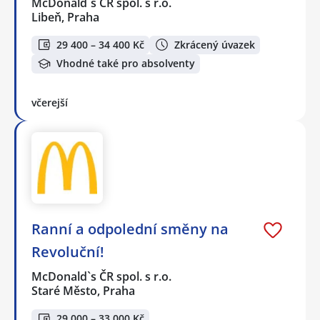
McDonald`s ČR spol. s r.o.
Libeň, Praha
29 400 – 34 400 Kč
Zkrácený úvazek
Vhodné také pro absolventy
včerejší
Ranní a odpolední směny na
Revoluční!
McDonald`s ČR spol. s r.o.
Staré Město, Praha
29 000 – 33 000 Kč