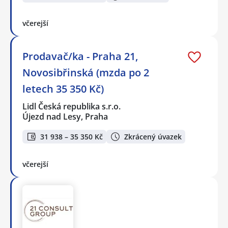
včerejší
Prodavač/ka - Praha 21,
Novosibřinská (mzda po 2
letech 35 350 Kč)
Lidl Česká republika s.r.o.
Újezd nad Lesy, Praha
31 938 – 35 350 Kč
Zkrácený úvazek
včerejší