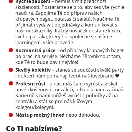
Rychlé zaučení
– nemusíš mít předchozí
zkušenosti. Postaráme se o to, aby ses vše rychle
naučil/a. Zapojíme Tě do příprav našich
křupavých baget, patatas či salátů. Naučíme Tě
přijímat i vydávat objednávky a komunikovat s
našimi zákazníky. Každý nováček dostane k ruce
svého parťáka, který ho společně s naším e-
learningem, vším provede.
Rozmanitá práce
– od přípravy křupavých baget
po práci na servise. Necháme Tě vyniknout tam,
kde Tě to bude bavit nejvíce!
Skvělý kolektiv
– staneš se součástí skvělé party
lidí, kteří nám pomáhají tvořit náš lovebrand ❤️
Profesní růst
- u nás máš šanci vyrůst a získat
nové zkušenosti - nezáleží, odkud s námi začínáš.
Kariérně s námi můžeš vyrůst z pobočky až na
centrálu a stát se pro nás klíčovým
kolegou/kolegyní.
Nástup možný ihned
nebo dohodou.
Co Ti nabízíme?