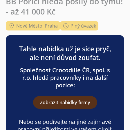
BB Poříčí hledá posily do týmu!
- až 41 000 Kč
Nové Město, Praha
Plný úvazek
Tahle nabídka už je sice pryč,
ale není důvod zoufat.
Společnost Crocodille ČR, spol. s
r.o. hledá pracovníky i na další
pozice:
Zobrazit nabídky firmy
Nebo se podívejte na jiné zajímavé
pracovní příležitosti ve vašem okolí: