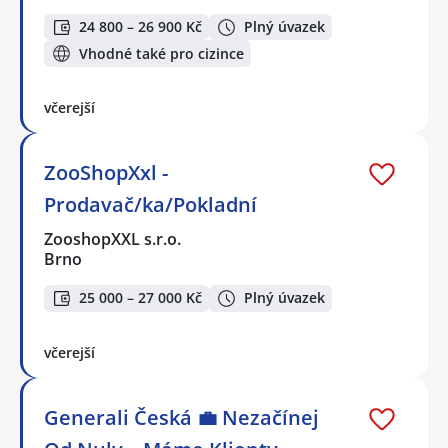
24 800 – 26 900 Kč
Plný úvazek
Vhodné také pro cizince
včerejší
ZooShopXxl -
Prodavač/ka/Pokladní
ZooshopXXL s.r.o.
Brno
25 000 – 27 000 Kč
Plný úvazek
včerejší
Generali Česká 💼 Nezačínej