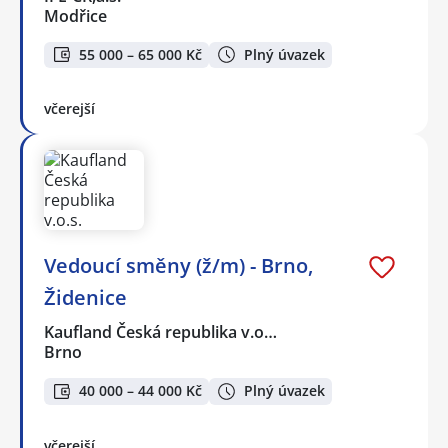
Modřice
55 000 – 65 000 Kč
Plný úvazek
včerejší
Vedoucí směny (ž/m) - Brno,
Židenice
Kaufland Česká republika v.o…
Brno
40 000 – 44 000 Kč
Plný úvazek
včerejší