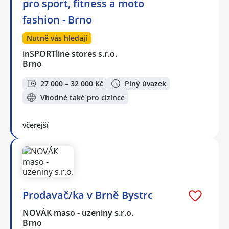
pro sport, fitness a moto
fashion - Brno
Nutně vás hledají
inSPORTline stores s.r.o.
Brno
27 000 – 32 000 Kč
Plný úvazek
Vhodné také pro cizince
včerejší
Prodavač/ka v Brně Bystrc
NOVÁK maso - uzeniny s.r.o.
Brno