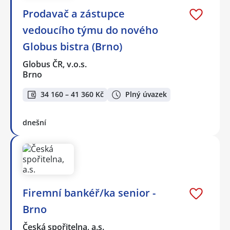
Prodavač a zástupce
vedoucího týmu do nového
Globus bistra (Brno)
Globus ČR, v.o.s.
Brno
34 160 – 41 360 Kč
Plný úvazek
dnešní
Firemní bankéř/ka senior -
Brno
Česká spořitelna, a.s.