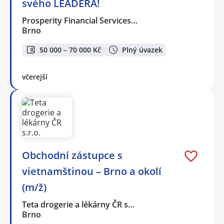
svého LEADERA!
Prosperity Financial Services…
Brno
50 000 – 70 000 Kč
Plný úvazek
včerejší
Obchodní zástupce s
vietnamštinou – Brno a okolí
(m/ž)
Teta drogerie a lékárny ČR s…
Brno