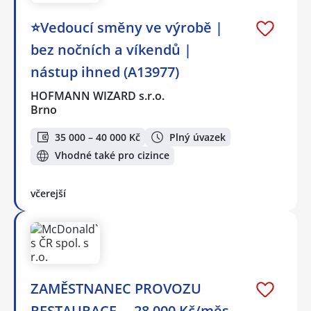
⭐Vedoucí směny ve výrobě |
bez nočních a víkendů |
nástup ihned (A13977)
HOFMANN WIZARD s.r.o.
Brno
35 000 – 40 000 Kč
Plný úvazek
Vhodné také pro cizince
včerejší
ZAMĚSTNANEC PROVOZU
RESTAURACE ... 28 000 Kč/měs.