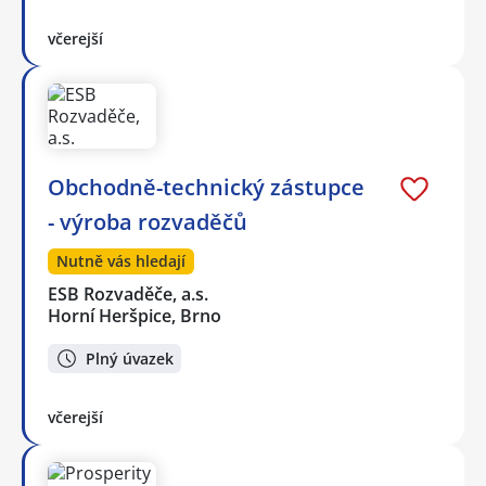
včerejší
Obchodně-technický zástupce
- výroba rozvaděčů
Nutně vás hledají
ESB Rozvaděče, a.s.
Horní Heršpice, Brno
Plný úvazek
včerejší