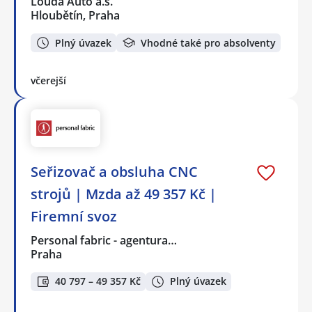
Louda Auto a.s.
Hloubětín, Praha
Plný úvazek
Vhodné také pro absolventy
včerejší
Seřizovač a obsluha CNC
strojů | Mzda až 49 357 Kč |
Firemní svoz
Personal fabric - agentura…
Praha
40 797 – 49 357 Kč
Plný úvazek