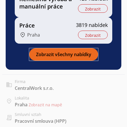
manuální práce
Zobrazit
Práce
3819 nabídek
Praha
Zobrazit
Zobrazit všechny nabídky
Firma
CentralWork s.r.o.
Lokalita
Praha
Zobrazit na mapě
Smluvní vztah
Pracovní smlouva (HPP)