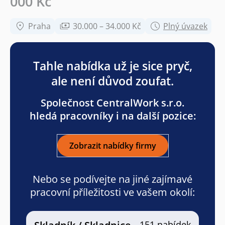
000 Kč
Praha
30.000 – 34.000 Kč
Plný úvazek
Tahle nabídka už je sice pryč,
ale není důvod zoufat.
Společnost CentralWork s.r.o.
hledá pracovníky i na další pozice:
Zobrazit nabídky firmy
Nebo se podívejte na jiné zajímavé
pracovní příležitosti ve vašem okolí:
151 nabídek