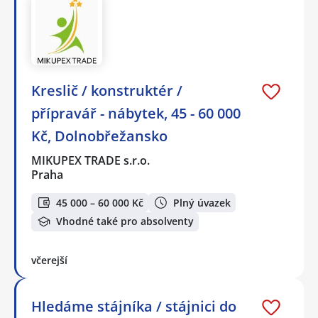
Kreslič / konstruktér /
přípravář - nábytek, 45 - 60 000
Kč, Dolnobřežansko
MIKUPEX TRADE s.r.o.
Praha
45 000 – 60 000 Kč
Plný úvazek
Vhodné také pro absolventy
včerejší
Hledáme stájníka / stájnici do