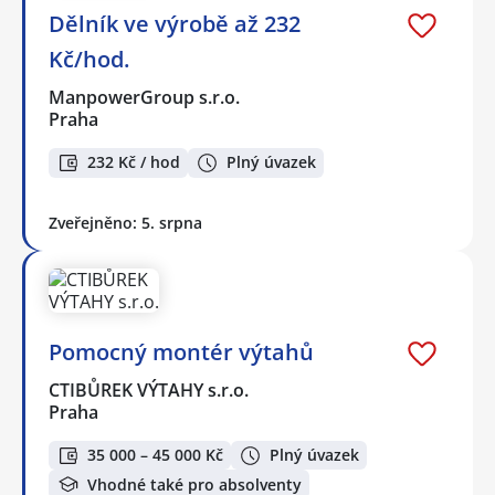
Dělník ve výrobě až 232
Kč/hod.
ManpowerGroup s.r.o.
Praha
232 Kč / hod
Plný úvazek
Zveřejněno: 5. srpna
Pomocný montér výtahů
CTIBŮREK VÝTAHY s.r.o.
Praha
35 000 – 45 000 Kč
Plný úvazek
Vhodné také pro absolventy