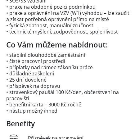
• SOŠ/SŠ vzdělání
• praxe na obdobné pozici podmínkou
• praxe a oprávnění na VZV (W1) výhodou – lze zaučit
a získat potřebná oprávnění přímo na místě
• fyzická zdatnost, manuální zručnost
• technické myšlení, zodpovědnost, spolehlivost
Co Vám můžeme nabídnout:
• stabilní dlouhodobé zaměstnání
• čisté pracovní prostředí
• příplatky nad rámec zákoníku práce
• důkladné zaškolení
• 25 dní dovolené
• příspěvek na dopravu
• stravenkový paušál 100 Kč/den, občerstvení na
pracovišti
• benefitní karta – 3000 Kč ročně
• nástup možný ihned
Benefity
Příspěvek na stravování