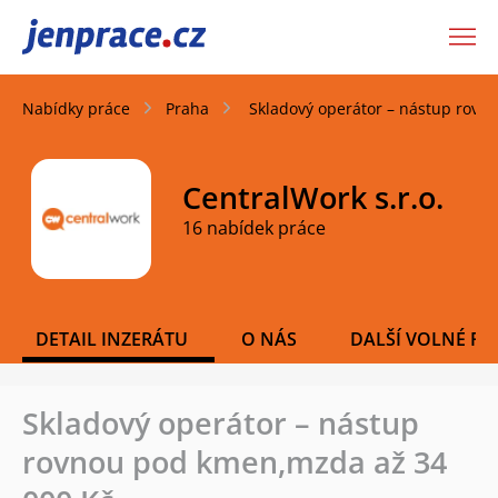
JenPráce.cz
Nabídky práce
Praha
Skladový operátor – nástup rovn
CentralWork s.r.o.
16 nabídek práce
DETAIL INZERÁTU
O NÁS
DALŠÍ VOLNÉ PO
Skladový operátor – nástup
rovnou pod kmen,mzda až 34