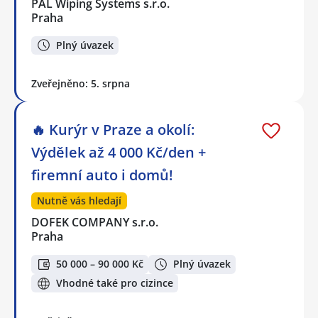
PAL Wiping Systems s.r.o.
Praha
Plný úvazek
Zveřejněno: 5. srpna
🔥 Kurýr v Praze a okolí:
Výdělek až 4 000 Kč/den +
firemní auto i domů!
Nutně vás hledají
DOFEK COMPANY s.r.o.
Praha
50 000 – 90 000 Kč
Plný úvazek
Vhodné také pro cizince