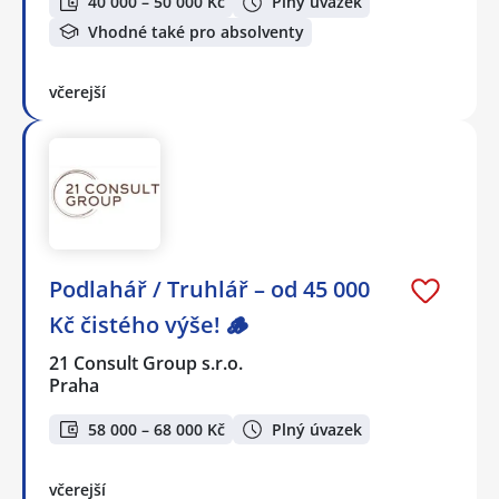
40 000 – 50 000 Kč
Plný úvazek
Vhodné také pro absolventy
včerejší
Podlahář / Truhlář – od 45 000
Kč čistého výše! 🪵
21 Consult Group s.r.o.
Praha
58 000 – 68 000 Kč
Plný úvazek
včerejší