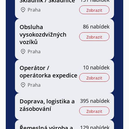
Skladník / Skladnice
Praha
Zobrazit
Obsluha
86 nabídek
vysokozdvižných
Zobrazit
vozíků
Praha
Operátor /
10 nabídek
operátorka expedice
Zobrazit
Praha
Doprava, logistika a
395 nabídek
zásobování
Zobrazit
Řemeslná výroba a
129 nabídek