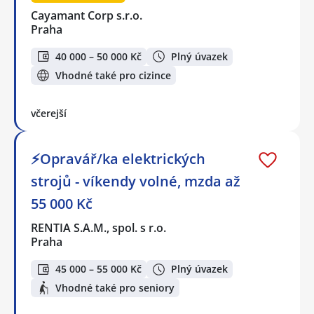
Cayamant Corp s.r.o.
Praha
40 000 – 50 000 Kč
Plný úvazek
Vhodné také pro cizince
včerejší
⚡Opravář/ka elektrických
strojů - víkendy volné, mzda až
55 000 Kč
RENTIA S.A.M., spol. s r.o.
Praha
45 000 – 55 000 Kč
Plný úvazek
Vhodné také pro seniory