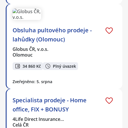
Obsluha pultového prodeje -
lahůdky (Olomouc)
Globus ČR, v.o.s.
Olomouc
34 860 Kč
Plný úvazek
Zveřejněno: 5. srpna
Specialista prodeje - Home
office, FIX + BONUSY
4Life Direct Insurance…
Celá ČR