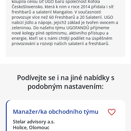
koupila celou síť UGO barů společnost Kofola
ČeskoSlovensko, která k nim v roce 2014 přidala i síť
freshbarů a salaterií Mangaloo. V současnosti
provozuje více než 60 Freshbarů a 20 Salaterií. UGO
nabízí jídlo a nápoje, jejichž základ je tvořen ovocem a
zeleninou. Do našeho týmu UGOFANDŮ přijmeme
nové kolegy plné optimismu, aktivního přístupu a
energie, kteří se s námi chtějí podílet na úspěšném
provozování a rozvoji našich salaterií a freshbarů.
Podívejte se i na jiné nabídky s
podobným nastavením:
Manažer/ka obchodního týmu
Stelar advisory a.s.
Holice, Olomouc