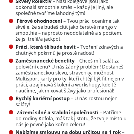
Skv
ě
lý kolektiv
– Naši kolegové jsou jako
dokonalá smoothie směs – každý je jiný, ale
společně tvoříme lahodný tým!
Férové ohodnocení
– Tvou práci oceníme tak
skvěle, že se budeš cítit jako čerstvé mango v
smoothie – naprosto neodolatelně a s pocitem,
že jsi trefil/a jackpot!
Práci, která t
ě
bude bavit
– Tvoření zdravých a
chutných pokrmů je prostě radost!
Zam
ě
stnanecké benefity
– Chceš mít salát za
poloviční cenu? U nás žádný problém! Dostaneš
zaměstnaneckou slevu, stravenky, možnost
Multisport karty pro ty, kteří chtějí být fit nejen v
práci, a zajímavá školení a workshopy, kde tě
naučíme, jak mixovat šťávy jako profesionál!
Rychlý kariérní postup
– U nás rostou nejen
saláty!
Zázemí silné a stabilní spole
č
nosti
– Patříme
do rodiny Kofola, máš tak jistotu, že tvoje místo u
nás je pevné jako kořen celeru!
Nabízíme smlouvu na dobu určitou na 1 rok
–