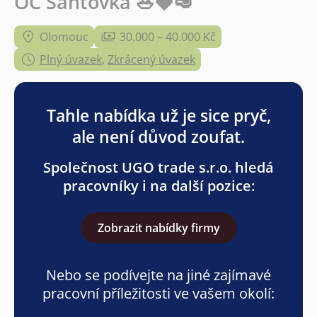
OC Šantovka 🥗🍓🥑
Olomouc
30.000 – 40.000 Kč
Plný úvazek
,
Zkrácený úvazek
Tahle nabídka už je sice pryč,
ale není důvod zoufat.
Společnost UGO trade s.r.o. hledá
pracovníky i na další pozice:
Zobrazit nabídky firmy
Nebo se podívejte na jiné zajímavé
pracovní příležitosti ve vašem okolí: