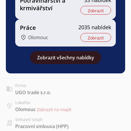
Potravinářství a
krmivářství
Zobrazit
Práce
2035 nabídek
Olomouc
Zobrazit
Zobrazit všechny nabídky
Firma
UGO trade s.r.o.
Lokalita
Olomouc
Zobrazit na mapě
Smluvní vztah
Pracovní smlouva (HPP)