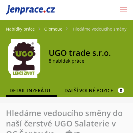
JenPráce.cz
Nabídky práce
Olomouc
Hledáme vedoucího směny do n
UGO trade s.r.o.
8 nabídek práce
DETAIL INZERÁTU
DALŠÍ VOLNÉ POZICE
8
Hledáme vedoucího směny do
naší čerstvé UGO Salaterie v