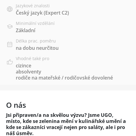
Jazykové znalosti
Český jazyk
(Expert C2)
Minimální vzdělání
Základní
Délka prac. poměru
na dobu neurčitou
Vhodné také pro
cizince
absolventy
rodiče na mateřské / rodičovské dovolené
O nás
Jsi připraven/a na skvělou výzvu? Jsme UGO,
místo, kde se zelenina mění v kulinářské umění a
kde se zákazníci vracejí nejen pro saláty, ale i pro
náš úsměv.