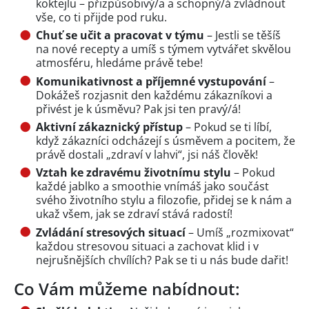
koktejlu – přizpůsobivý/a a schopný/á zvládnout
vše, co ti přijde pod ruku.
Chu
ť
se u
č
it a pracovat v týmu
– Jestli se těšíš
na nové recepty a umíš s týmem vytvářet skvělou
atmosféru, hledáme právě tebe!
Komunikativnost a p
ř
íjemné vystupování
–
Dokážeš rozjasnit den každému zákazníkovi a
přivést je k úsměvu? Pak jsi ten pravý/á!
Aktivní zákaznický p
ř
ístup
– Pokud se ti líbí,
když zákazníci odcházejí s úsměvem a pocitem, že
právě dostali „zdraví v lahvi“, jsi náš člověk!
Vztah ke zdravému životnímu stylu
– Pokud
každé jablko a smoothie vnímáš jako součást
svého životního stylu a filozofie, přidej se k nám a
ukaž všem, jak se zdraví stává radostí!
Zvládání stresových situací
– Umíš „rozmixovat“
každou stresovou situaci a zachovat klid i v
nejrušnějších chvílích? Pak se ti u nás bude dařit!
Co Vám můžeme nabídnout: