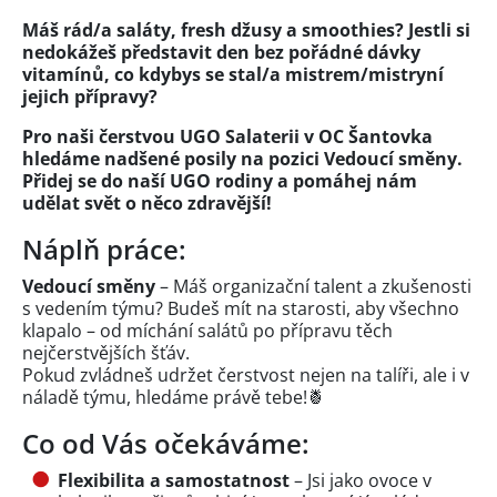
Máš rád/a saláty, fresh džusy a smoothies? Jestli si
nedokážeš představit den bez pořádné dávky
vitamínů, co kdybys se stal/a mistrem/mistryní
jejich přípravy?
Pro naši čerstvou UGO Salaterii v OC Šantovka
hledáme nadšené posily na pozici Vedoucí směny.
Přidej se do naší UGO rodiny a pomáhej nám
udělat svět o něco zdravější!
Náplň práce:
Vedoucí směny
– Máš organizační talent a zkušenosti
s vedením týmu? Budeš mít na starosti, aby všechno
klapalo – od míchání salátů po přípravu těch
nejčerstvějších šťáv.
Pokud zvládneš udržet čerstvost nejen na talíři, ale i v
náladě týmu, hledáme právě tebe!🍍
Co od Vás očekáváme:
Flexibilita a samostatnost
– Jsi jako ovoce v