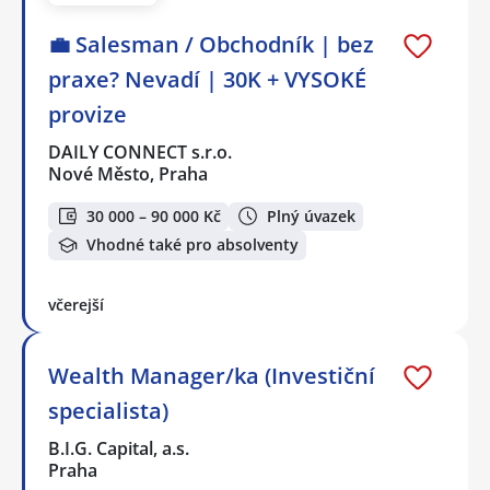
💼 Salesman / Obchodník | bez
praxe? Nevadí | 30K + VYSOKÉ
provize
DAILY CONNECT s.r.o.
Nové Město, Praha
30 000 – 90 000 Kč
Plný úvazek
Vhodné také pro absolventy
včerejší
Wealth Manager/ka (Investiční
specialista)
B.I.G. Capital, a.s.
Praha