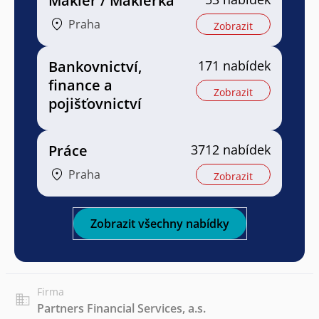
Makléř / Makléřka
Praha
Zobrazit
Bankovnictví,
171 nabídek
finance a
Zobrazit
pojišťovnictví
Práce
3712 nabídek
Praha
Zobrazit
Zobrazit všechny nabídky
Firma
Partners Financial Services, a.s.