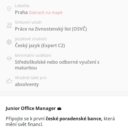
Lokalita
Praha
Zobrazit na mapě
Smluvní vztah
Práce na živnostenský list (OSVČ)
Jazykové znalosti
Český jazyk
(Expert C2)
Minimální vzdělání
Středoškolské nebo odborné vyučení s
maturitou
Vhodné také pro
absolventy
Junior Office Manager
💼
Připojte se k první
české poradenské bance,
která
mění svět financí.