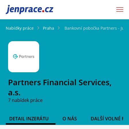
JenPráce.cz
Nabídky práce
Praha
Bankovní pobočka Partners - Juni
Partners Financial Services,
a.s.
7 nabídek práce
DETAIL INZERÁTU
O NÁS
DALŠÍ VOLNÉ PO