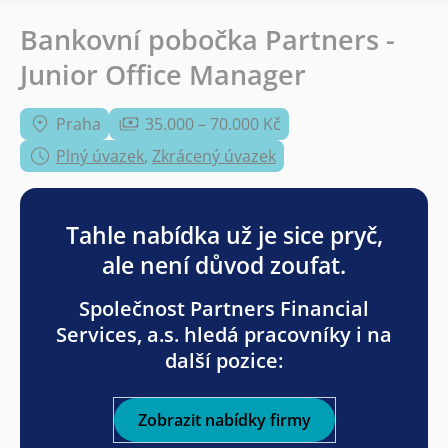
Bankovní pobočka Partners -
Junior Office Manager
Praha
35.000 – 70.000 Kč
Plný úvazek
,
Zkrácený úvazek
Tahle nabídka už je sice pryč,
ale není důvod zoufat.
Společnost Partners Financial
Services, a.s. hledá pracovníky i na
další pozice:
Zobrazit nabídky firmy