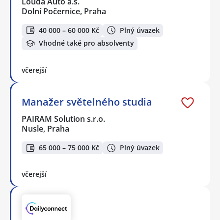
Louda Auto a.s.
Dolní Počernice, Praha
40 000 – 60 000 Kč
Plný úvazek
Vhodné také pro absolventy
včerejší
Manažer světelného studia
PAIRAM Solution s.r.o.
Nusle, Praha
65 000 – 75 000 Kč
Plný úvazek
včerejší