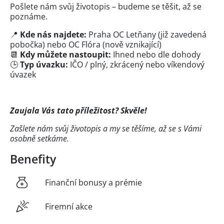
Pošlete nám svůj životopis – budeme se těšit, až se
poznáme.
📍
Kde nás najdete:
Praha OC Letňany (již zavedená
pobočka) nebo OC Flóra (nově vznikající)
📆
Kdy můžete nastoupit:
Ihned nebo dle dohody
🕒
Typ úvazku:
IČO / plný, zkrácený nebo víkendový
úvazek
Zaujala Vás tato příležitost? Skvěle!
Zašlete nám svůj životopis a my se těšíme, až se s Vámi
osobně setkáme.
Benefity
Finanční bonusy a prémie
Firemní akce