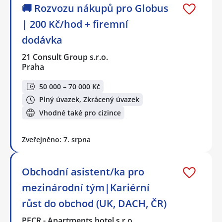
🚚 Rozvozu nákupů pro Globus
| 200 Kč/hod + firemní
dodávka
21 Consult Group s.r.o.
Praha
50 000 – 70 000 Kč
Plný úvazek, Zkrácený úvazek
Vhodné také pro cizince
Zveřejněno: 7. srpna
Obchodní asistent/ka pro
mezinárodní tým|Kariérní
růst do obchod (UK, DACH, ČR)
PECR - Apartments hotel s.r.o.