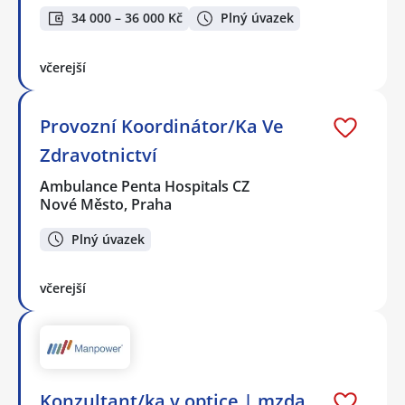
34 000 – 36 000 Kč
Plný úvazek
včerejší
Provozní Koordinátor/Ka Ve
Zdravotnictví
Ambulance Penta Hospitals CZ
Nové Město, Praha
Plný úvazek
včerejší
Konzultant/ka v optice | mzda