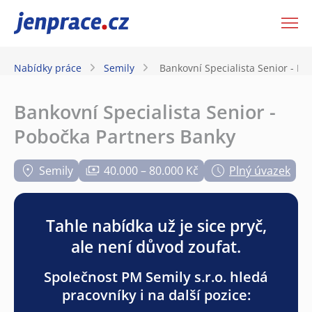
JenPráce.cz
Nabídky práce
Semily
Bankovní Specialista Senior - P
Bankovní Specialista Senior -
Pobočka Partners Banky
Semily
40.000 – 80.000 Kč
Plný úvazek
Tahle nabídka už je sice pryč,
ale není důvod zoufat.
Společnost PM Semily s.r.o. hledá
pracovníky i na další pozice: