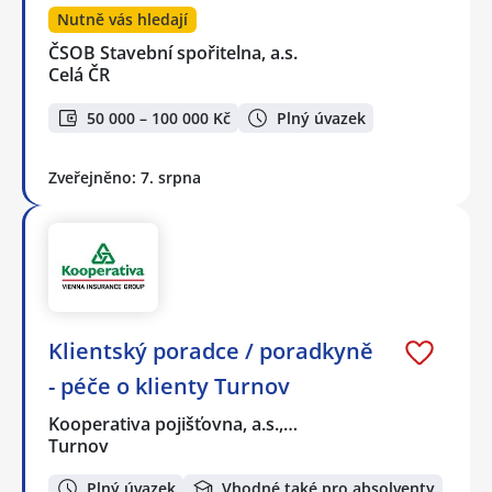
Nutně vás hledají
ČSOB Stavební spořitelna, a.s.
Celá ČR
50 000 – 100 000 Kč
Plný úvazek
Zveřejněno: 7. srpna
Klientský poradce / poradkyně
- péče o klienty Turnov
Kooperativa pojišťovna, a.s.,…
Turnov
Plný úvazek
Vhodné také pro absolventy