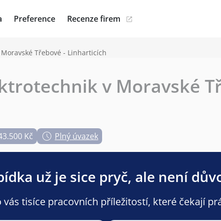
a
Preference
Recenze firem
 Moravské Třebové - Linharticích
trotechnik v Moravské Tř
43.500 Kč
Plný úvazek
ídka už je sice pryč, ale není dův
ás tisíce pracovních příležitostí, které čekají pr