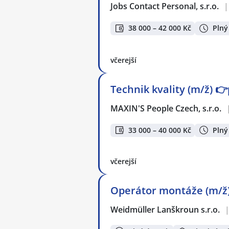
Jobs Contact Personal, s.r.o.
|
38 000 – 42 000 Kč
Plný
včerejší
Technik kvality (m/ž) 
MAXIN'S People Czech, s.r.o.
33 000 – 40 000 Kč
Plný
včerejší
Operátor montáže (m/ž
Weidmüller Lanškroun s.r.o.