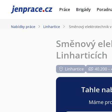
JenPráce.cz
Práce
Brigády
Poradn
Nabídky práce
Linhartice
Směnový elektrotechnik v
Směnový elek
Linharticích
Linhartice
40.200 – 
Tahle nab
Máme pro v