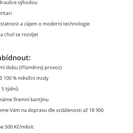
draulice výhodou
entaci
ostatnost a zájem o moderní technologie
 chuť se rozvíjet
bídnout:
ní dobu (třísměnný provoz)
 až 100 % měsíční mzdy
h 5 týdnů
 máme firemní kantýnu
ějeme Vám na dopravu dle vzdálenosti až 18 900
e 500 Kč/měsíc