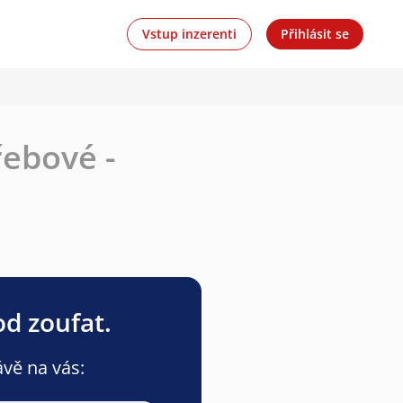
Vstup inzerenti
Přihlásit se
ebové -
od zoufat.
ávě na vás: