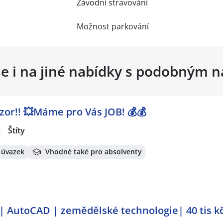
Závodní stravování
Možnost parkování
se i na jiné nabídky s podobným 
ozor!! 💥Máme pro Vás JOB! 💰💰
|
Štíty
 úvazek
Vhodné také pro absolventy
 | AutoCAD | zemědělské technologie| 40 tis k