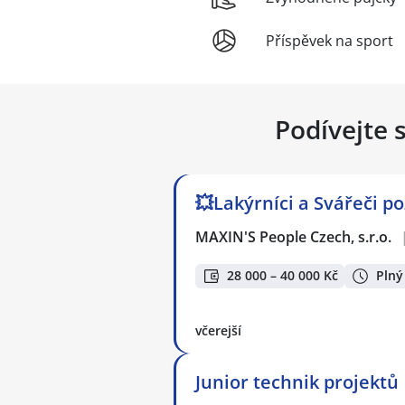
Příspěvek na sport
Podívejte 
💥Lakýrníci a Svářeči p
MAXIN'S People Czech, s.r.o.
28 000 – 40 000 Kč
Plný
včerejší
Junior technik projektů