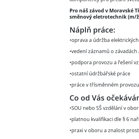
Pro náš závod v Moravské Tř
směnový eletrotechnik (m/ž
Náplň práce:
•oprava a údržba elektrických 
•vedení záznamů o závadách a 
•podpora provozu a řešení v
•ostatní údržbářské práce
•práce v třísměnném provoz
Co od Vás očekává
•SOU nebo SŠ vzdělání v oboru
•platnou kvalifikaci dle § 6 na
•praxi v oboru a znalost pro