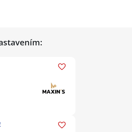
nastavením:
č