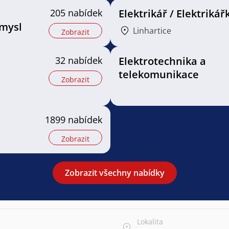
205 nabídek
Elektrikář / Elektrikář
mysl
Linhartice
Zobrazit
32 nabídek
Elektrotechnika a
telekomunikace
Zobrazit
1899 nabídek
Zobrazit
Zobrazit všechny nabídky
Lokalita