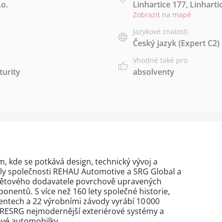
o.
Linhartice 177, Linharti
Zobrazit na mapě
Jazykové znalosti
Český jazyk
(Expert C2)
Vhodné také pro
urity
absolventy
m, kde se potkává design, technický vývoj a
síly společnosti REHAU Automotive a SRG Global a
světového dodavatele povrchově upravených
nentů. S více než 160 lety společné historie,
ntech a 22 výrobními závody vyrábí 10 000
 RESRG nejmodernější exteriérové systémy a
vé automobilky.