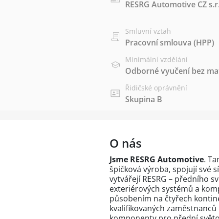
RESRG Automotive CZ s.r.
Smluvní vztah
Pracovní smlouva (HPP)
Minimální vzdělání
Odborné vyučení bez mat
Řidičské oprávnění
Skupina B
O nás
Jsme RESRG Automotive
. Ta
špičková výroba, spojují své 
vytvářejí RESRG – předního 
exteriérových systémů a kompo
působením na čtyřech kontine
kvalifikovaných zaměstnanců
komponenty pro přední světo