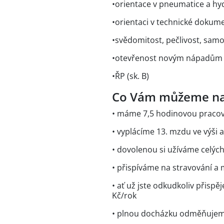
•orientace v pneumatice a hy
•orientaci v technické dokum
•svědomitost, pečlivost, sam
•otevřenost novým nápadům a
•ŘP (sk. B)
Co Vám můžeme na
• máme 7,5 hodinovou pracov
• vyplácíme 13. mzdu ve výši
• dovolenou si užíváme celýc
• přispíváme na stravování a
• ať už jste odkudkoliv přisp
Kč/rok
• plnou docházku odměňujem