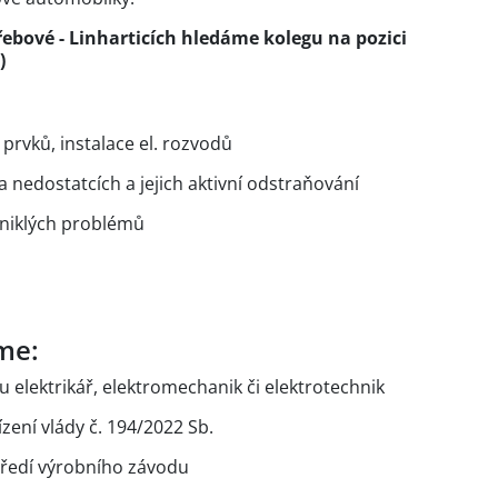
ebové - Linharticích hledáme kolegu na pozici
)
prvků, instalace el. rozvodů
nedostatcích a jejich aktivní odstraňování
zniklých problémů
u
me:
 elektrikář, elektromechanik či elektrotechnik
řízení vlády č. 194/2022 Sb.
středí výrobního závodu