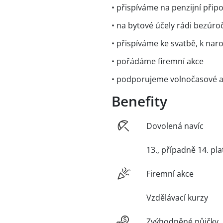
• přispíváme na penzijní připo
• na bytové účely rádi bezúro
• přispíváme ke svatbě, k nar
• pořádáme firemní akce
• podporujeme volnočasové akt
Benefity
Dovolená navíc
13., případně 14. pla
Firemní akce
Vzdělávací kurzy
Zvýhodněné půjčky