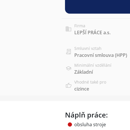
Firma
LEPŠÍ PRÁCE a.s.
Smluvní vztah
Pracovní smlouva (HPP)
Minimální vzdělání
Základní
Vhodné také pro
cizince
Náplň práce:
obsluha stroje