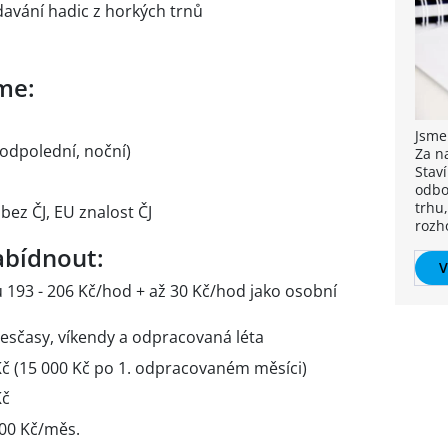
avání hadic z horkých trnů
me:
Jsme
 odpolední, noční)
Za n
Stav
odbo
trhu,
bez ČJ, EU znalost ČJ
rozh
bídnout:
V
193 - 206 Kč/hod + až 30 Kč/hod jako osobní
řesčasy, víkendy a odpracovaná léta
č (15 000 Kč po 1. odpracovaném měsíci)
Kč
00 Kč/měs.