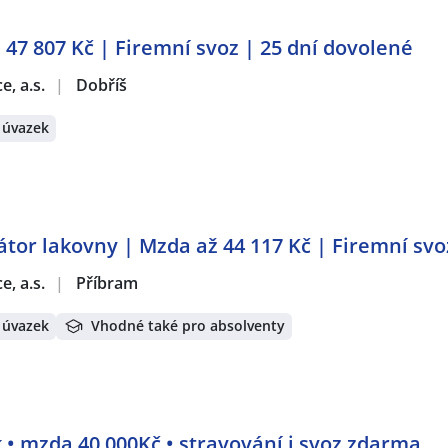
ž 47 807 Kč | Firemní svoz | 25 dní dovolené
e, a.s.
|
Dobříš
 úvazek
tor lakovny | Mzda až 44 117 Kč | Firemní svo
e, a.s.
|
Příbram
 úvazek
Vhodné také pro absolventy
 • mzda 40 000Kč • stravování i svoz zdarma