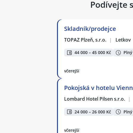
Podívejte 
Skladník/prodejce
TOPAZ Plzeň, s.r.o.
|
Letkov
44 000 – 45 000 Kč
Plný
včerejší
Pokojská v hotelu Vien
Lombard Hotel Pilsen s.r.o.
|
24 000 – 26 000 Kč
Plný
včerejší