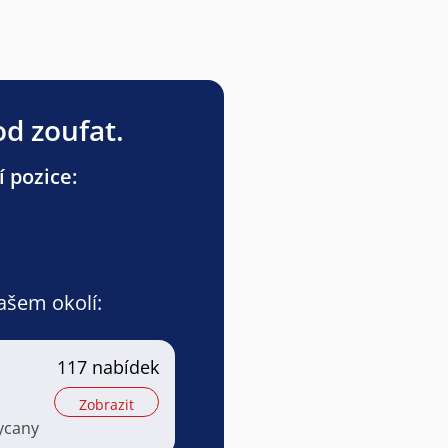
od zoufat.
í pozice:
vašem okolí:
a
117 nabídek
Zobrazit
ycany