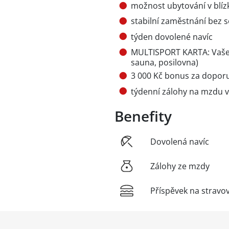
možnost ubytování v blízk
stabilní zaměstnání bez 
týden dovolené navíc
MULTISPORT KARTA: Vaše 
sauna, posilovna)
3 000 Kč bonus za dopo
týdenní zálohy na mzdu v
Benefity
Dovolená navíc
Zálohy ze mzdy
Příspěvek na stravo