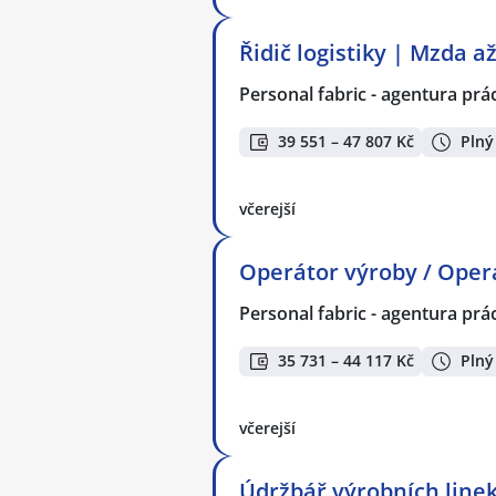
Řidič logistiky | Mzda a
Personal fabric - agentura prác
39 551 – 47 807 Kč
Plný
včerejší
Operátor výroby / Operá
Personal fabric - agentura prác
35 731 – 44 117 Kč
Plný
včerejší
Údržbář výrobních linek