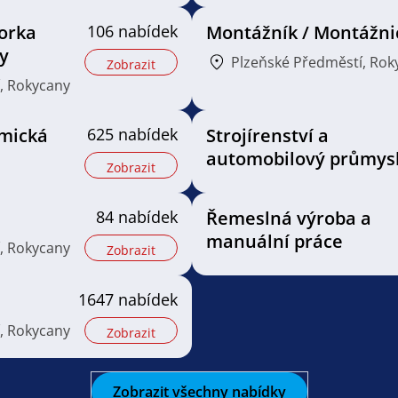
orka
106 nabídek
Montážník / Montážni
y
Plzeňské Předměstí, Rok
Zobrazit
, Rokycany
mická
625 nabídek
Strojírenství a
automobilový průmys
Zobrazit
84 nabídek
Řemeslná výroba a
manuální práce
, Rokycany
Zobrazit
1647 nabídek
, Rokycany
Zobrazit
Zobrazit všechny nabídky