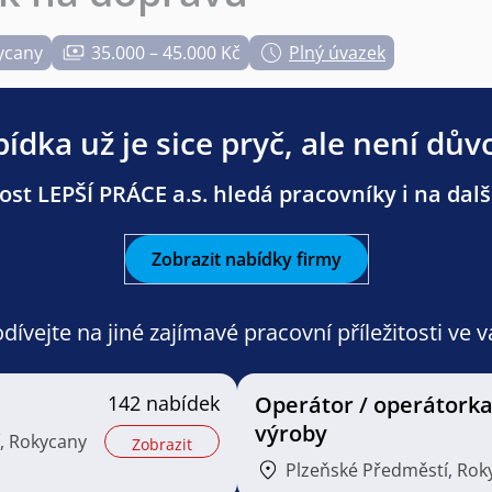
ycany
35.000 – 45.000 Kč
Plný úvazek
ídka už je sice pryč, ale není dův
st LEPŠÍ PRÁCE a.s. hledá pracovníky i na dalš
Zobrazit nabídky firmy
ívejte na jiné zajímavé pracovní příležitosti ve 
142 nabídek
Operátor / operátork
výroby
, Rokycany
Zobrazit
Plzeňské Předměstí, Rok