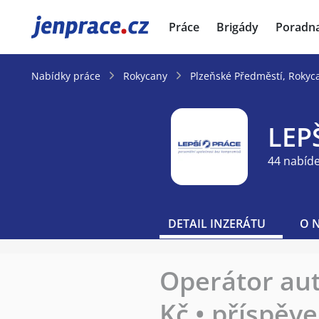
JenPráce.cz
Práce
Brigády
Poradn
Nabídky práce
Rokycany
Plzeňské Předměstí, Rokyc
LEPŠ
44 nabíd
DETAIL INZERÁTU
O 
Operátor au
Kč • příspěv