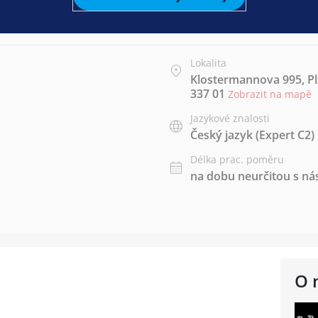
Lokalita
Klostermannova 995, Pl
337 01
Zobrazit na mapě
Jazykové znalosti
Český jazyk
(Expert C2)
Délka prac. poměru
na dobu neurčitou s 
O 