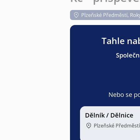
Plzeňské Předměstí, Rok
Tahle nab
Společno
Nebo se pod
Dělník / Dělnice
Plzeňské Předměstí