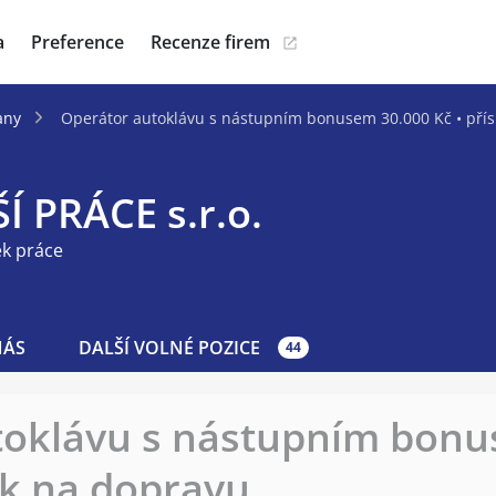
a
Preference
Recenze firem
any
Operátor autoklávu s nástupním bonusem 30.000 Kč • pří
Í PRÁCE s.r.o.
ek práce
NÁS
DALŠÍ VOLNÉ POZICE
44
toklávu s nástupním bonu
ek na dopravu