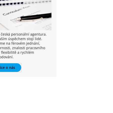
 česká personální agentura.
aším úspěchem stojí lidé.
íme na férovém jednání,
rnosti, znalosti pracovního
 flexibilitě a rychlém
odování.
íce o nás