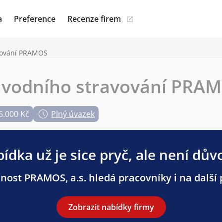
a
Preference
Recenze firem
vování PRAMOS
ávodního stravování PRA
6.000 Kč
Plný úvazek
ídka už je sice pryč, ale není dův
nost PRAMOS, a.s. hledá pracovníky i na další 
Zobrazit nabídky firmy