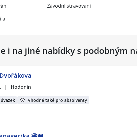
vání
Závodní stravování
í a
se i na jiné nabídky s podobným 
 Dvořákova
.
|
Hodonín
 úvazek
Vhodné také pro absolventy
Manager/ka 🍔👑