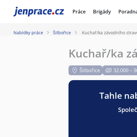
JenPráce.cz
Práce
Brigády
Poradn
Nabídky práce
Šitbořice
Kuchař/ka závodního stra
Kuchař/ka z
Šitbořice
32.000 – 3
Tahle nab
Společ