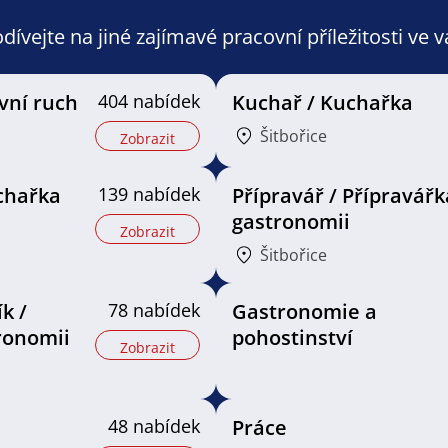
ívejte na jiné zajímavé pracovní příležitosti ve 
vní ruch
404 nabídek
Kuchař / Kuchařka
Šitbořice
Zobrazit
chařka
139 nabídek
Přípravář / Přípravářk
gastronomii
Zobrazit
Šitbořice
k /
78 nabídek
Gastronomie a
ronomii
pohostinství
Zobrazit
48 nabídek
Práce