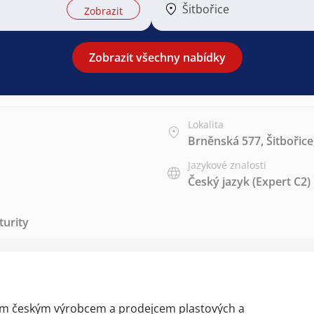
Šitbořice
Zobrazit
Zobrazit všechny nabídky
Lokalita
Brněnská 577, Šitbořice
Jazykové znalosti
Český jazyk
(Expert C2)
urity
ým českým výrobcem a prodejcem plastových a