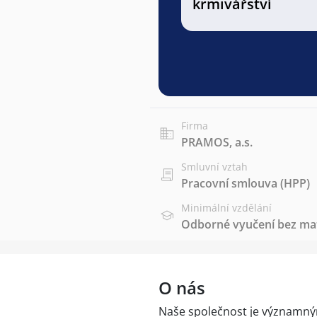
krmivářství
Firma
PRAMOS, a.s.
Smluvní vztah
Pracovní smlouva (HPP)
Minimální vzdělání
Odborné vyučení bez mat
O nás
Naše společnost je významn