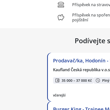
Příspěvek na stravo
Příspěvek na spořen
pojištění
Podívejte 
Prodavač/ka, Hodonín -
Kaufland Česká republika v.o.s
35 000 – 37 000 Kč
Plný
včerejší
Burger King - Trainee 