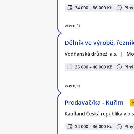
34 000 – 36 000 Kč
Plný
včerejší
Dělník ve výrobě, řezník
Vodňanská drůbež, a.s.
|
Mo
35 000 – 40 000 Kč
Plný
včerejší
Prodavač/ka - Kuřim
Kaufland Česká republika v.o.s
34 000 – 36 000 Kč
Plný