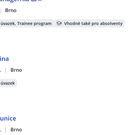
|
Brno
 úvazek, Trainee program
Vhodné také pro absolventy
tina
.
|
Brno
 úvazek
hunice
.
|
Brno