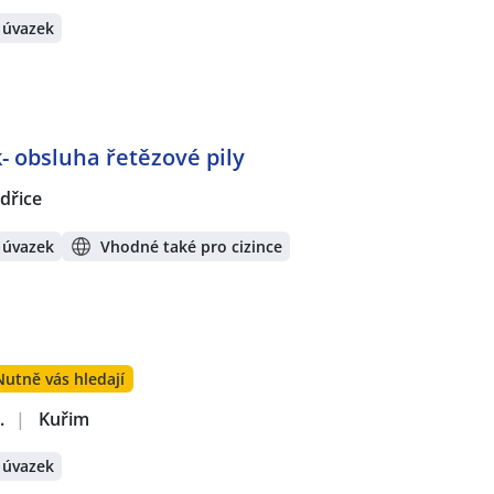
 úvazek
- obsluha řetězové pily
dřice
 úvazek
Vhodné také pro cizince
Nutně vás hledají
.
|
Kuřim
 úvazek