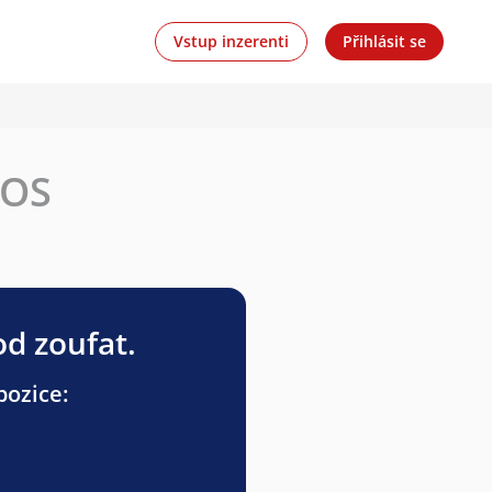
Vstup inzerenti
Přihlásit se
MOS
od zoufat.
pozice: