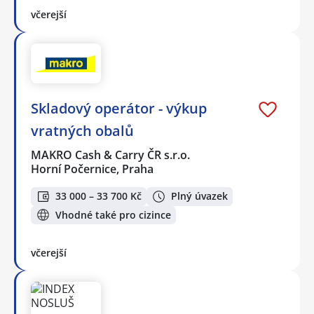
včerejší
Skladový operátor - výkup
vratných obalů
MAKRO Cash & Carry ČR s.r.o.
Horní Počernice, Praha
33 000 – 33 700 Kč
Plný úvazek
Vhodné také pro cizince
včerejší