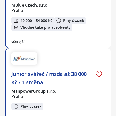
mBlue Czech, s.r.o.
Praha
40 000 – 54 000 Kč
Plný úvazek
Vhodné také pro absolventy
včerejší
Junior svářeč / mzda až 38 000
Kč / 1 směna
ManpowerGroup s.r.o.
Praha
Plný úvazek