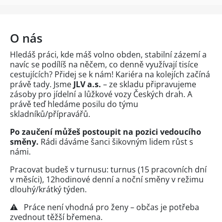
O nás
Hledáš práci, kde máš volno obden, stabilní zázemí a
navíc se podílíš na něčem, co denně využívají tisíce
cestujících? Přidej se k nám! Kariéra na kolejích začíná
právě tady. Jsme
JLV a.s.
– ze skladu připravujeme
zásoby pro jídelní a lůžkové vozy Českých drah. A
právě teď hledáme posilu do týmu
skladníků/přípravářů.
Po zaučení můžeš postoupit na pozici vedoucího
směny.
Rádi dáváme šanci šikovným lidem růst s
námi.
Pracovat budeš v turnusu: turnus (15 pracovních dní
v měsíci), 12hodinové denní a noční směny v režimu
dlouhý/krátký týden.
⚠️ Práce není vhodná pro ženy – občas je potřeba
zvednout těžší břemena.