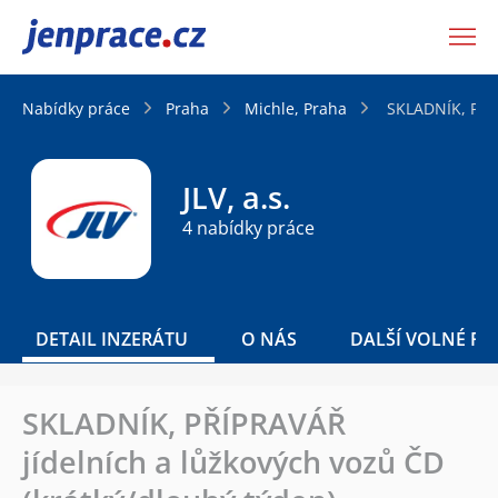
JenPráce.cz
Nabídky práce
Praha
Michle, Praha
SKLADNÍK, PŘÍP
JLV, a.s.
4 nabídky práce
DETAIL INZERÁTU
O NÁS
DALŠÍ VOLNÉ PO
SKLADNÍK, PŘÍPRAVÁŘ
jídelních a lůžkových vozů ČD