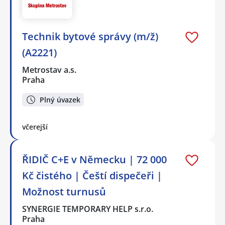
Technik bytové správy (m/ž)
(A2221)
Metrostav a.s.
Praha
Plný úvazek
včerejší
ŘIDIČ C+E v Německu | 72 000
Kč čistého | Čeští dispečeři |
Možnost turnusů
SYNERGIE TEMPORARY HELP s.r.o.
Praha