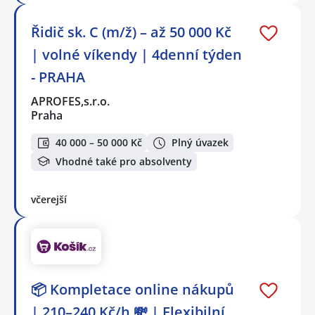
Řidič sk. C (m/ž) – až 50 000 Kč
| volné víkendy | 4denní týden
- PRAHA
APROFES,s.r.o.
Praha
40 000 – 50 000 Kč
Plný úvazek
Vhodné také pro absolventy
včerejší
📦 Kompletace online nákupů
| 210–240 Kč/h 💸 | Flexibilní