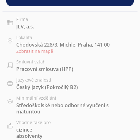
Firma
JLV, a.s.
Lokalita
Chodovská 228/3, Michle, Praha, 141 00
Zobrazit na mapě
Smluvní vztah
Pracovní smlouva (HPP)
Jazykové znalosti
Český jazyk
(Pokročilý B2)
Minimální vzdělání
Středoškolské nebo odborné vyučení s
maturitou
Vhodné také pro
cizince
absolventy