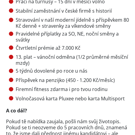
Práci na turnusy – 15 dní v měsíci volno
Stabilní zaměstnání v české firmě s historií
Stravování v naší moderní jídelně s příspěvkem 80
Kč denně + stravenky za víkendové směny
Pravidelné příplatky za SO, NE, noční směny a
svátky
Čtvrtletní prémie až 7.000 Kč
13. plat – vánoční odměna (1/2 průměrné měsíční
mzdy)
5 týdnů dovolené po roce u nás
Příspěvek na penzijko (450 - 1.200 Kč/měsíc)
Firemní fitness zdarma i pro tvou rodinu
Volnočasová karta Pluxee nebo karta Multisport
A co dál?
Pokud tě nabídka zaujala, pošli nám svůj životopis.
Pokud se ti neozveme do 5 pracovních dnů, znamená
to, že jsme dali přednost jinému kandidátovi – ale