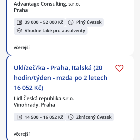
Advantage Consulting, s.r.o.
Praha
39 000 – 52 000 Kč
Plný úvazek
Vhodné také pro absolventy
včerejší
Uklízeč/ka - Praha, Italská (20
hodin/týden - mzda po 2 letech
16 052 Kč)
Lidl Česká republika s.r.o.
Vinohrady, Praha
14 500 – 16 052 Kč
Zkrácený úvazek
včerejší