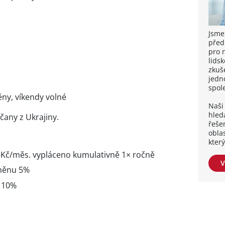
Jsme
před
pro 
lidsk
zkuše
jedn
spol
ny, víkendy volné
Naši 
hleda
čany z Ukrajiny.
řešen
obla
kter
Kč/měs. vypláceno kumulativně 1× ročně
V
směnu 5%
u 10%