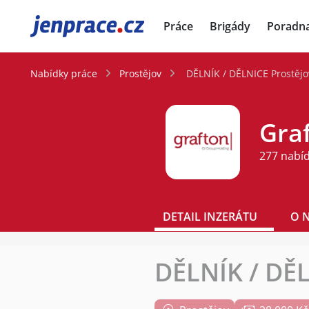
JenPráce.cz
Práce
Brigády
Poradn
Nabídky práce
Prostějov
DĚLNÍK / DĚLNICE Prostějo
Graf
277 nabí
DETAIL INZERÁTU
O 
DĚLNÍK / DĚL