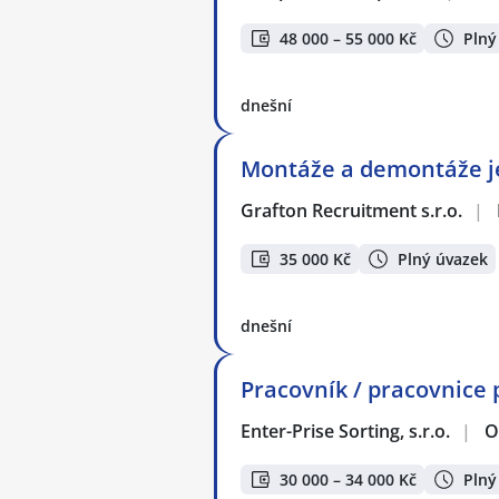
48 000 – 55 000 Kč
Plný
dnešní
Montáže a demontáže j
Grafton Recruitment s.r.o.
|
35 000 Kč
Plný úvazek
dnešní
Pracovník / pracovnice 
Enter-Prise Sorting, s.r.o.
|
O
30 000 – 34 000 Kč
Plný