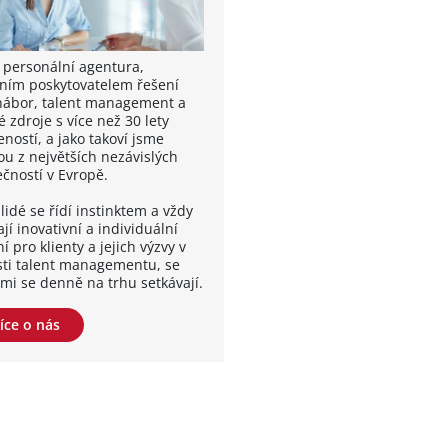
 personální agentura,
ním poskytovatelem řešení
nábor, talent management a
é zdroje s více než 30 lety
ností, a jako takoví jsme
ou z největších nezávislých
ečností v Evropě.
lidé se řídí instinktem a vždy
jí inovativní a individuální
í pro klienty a jejich výzvy v
sti talent managementu, se
ými se denně na trhu setkávají.
íce o nás