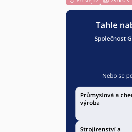
Prostějov
28.000 Kč
Tahle nab
Společnost Gr
Nebo se pod
Průmyslová a che
výroba
Strojírenství a