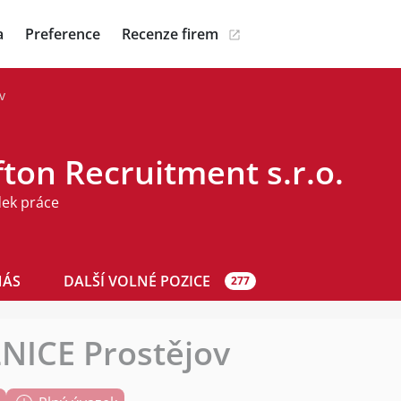
a
Preference
Recenze firem
v
ton Recruitment s.r.o.
dek práce
NÁS
DALŠÍ VOLNÉ POZICE
277
NICE Prostějov