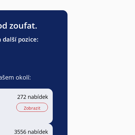
od zoufat.
 další pozice:
vašem okolí:
a
272 nabídek
Zobrazit
3556 nabídek