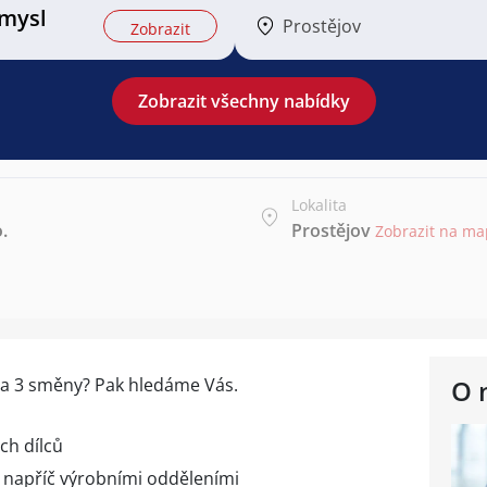
mysl
Prostějov
Zobrazit
Zobrazit všechny nabídky
Lokalita
.
Prostějov
Zobrazit na m
a 3 směny? Pak hledáme Vás.
O 
ch dílců
 napříč výrobními odděleními