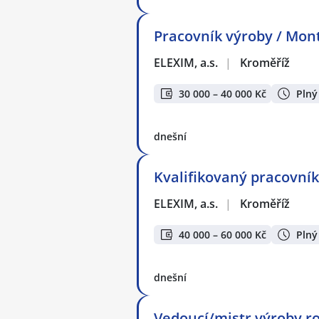
Pracovník výroby / Mon
ELEXIM, a.s.
|
Kroměříž
30 000 – 40 000 Kč
Plný
dnešní
Kvalifikovaný pracovník
ELEXIM, a.s.
|
Kroměříž
40 000 – 60 000 Kč
Plný
dnešní
Vedoucí/mistr výroby r