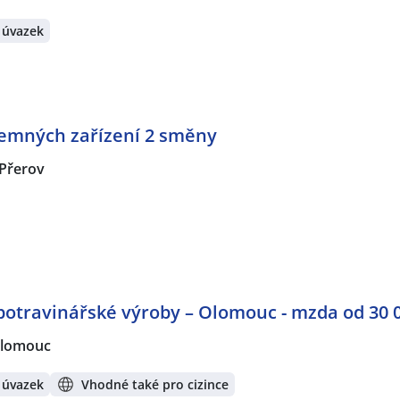
 úvazek
emných zařízení 2 směny
Přerov
potravinářské výroby – Olomouc - mzda od 30 
lomouc
 úvazek
Vhodné také pro cizince