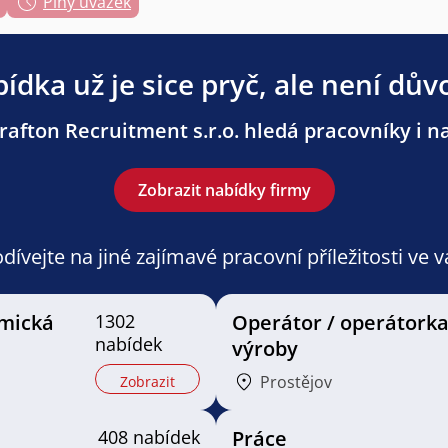
Plný úvazek
ídka už je sice pryč, ale není dův
afton Recruitment s.r.o. hledá pracovníky i na
Zobrazit nabídky firmy
ívejte na jiné zajímavé pracovní příležitosti ve 
mická
1302
Operátor / operátork
nabídek
výroby
Prostějov
Zobrazit
408 nabídek
Práce