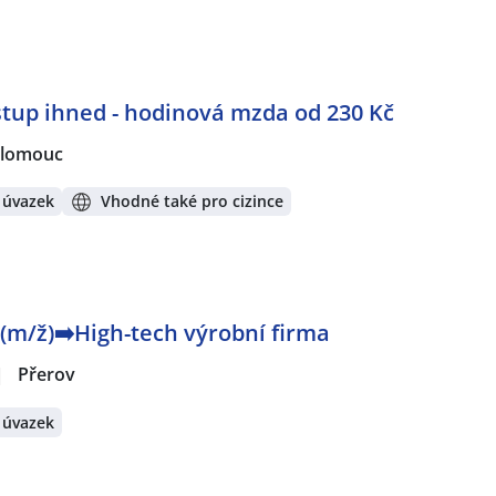
stup ihned - hodinová mzda od 230 Kč
lomouc
 úvazek
Vhodné také pro cizince
(m/ž)➡️High-tech výrobní firma
|
Přerov
 úvazek