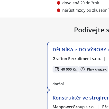
dovolená 20 dní/rok
nárůst mzdy po zkušební 
Podívejte 
DĚLNÍK/ce DO VÝROBY o
Grafton Recruitment s.r.o.
|
40 000 Kč
Plný úvazek
dnešní
Konstruktér ve strojírens
ManpowerGroup s.r.o.
|
Pře