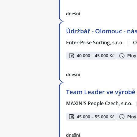
dnešní
Údržbář - Olomouc - ná
Enter-Prise Sorting, s.r.o.
|
O
40 000 – 45 000 Kč
Plný
dnešní
Team Leader ve výrobě 
MAXIN'S People Czech, s.r.o.
45 000 – 55 000 Kč
Plný
dnešní