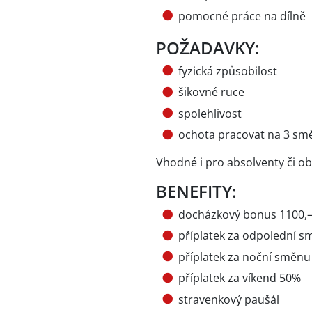
pomocné práce na dílně
POŽADAVKY:
fyzická způsobilost
šikovné ruce
spolehlivost
ochota pracovat na 3 smě
Vhodné i pro absolventy či ob
BENEFITY:
docházkový bonus 1100,–
příplatek za odpolední 
příplatek za noční směn
příplatek za víkend 50%
stravenkový paušál