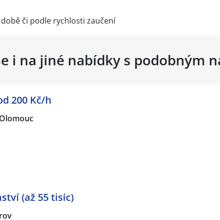
době či podle rychlosti zaučení
se i na jiné nabídky s podobným 
d 200 Kč/h
Olomouc
tví (až 55 tisíc)
rov