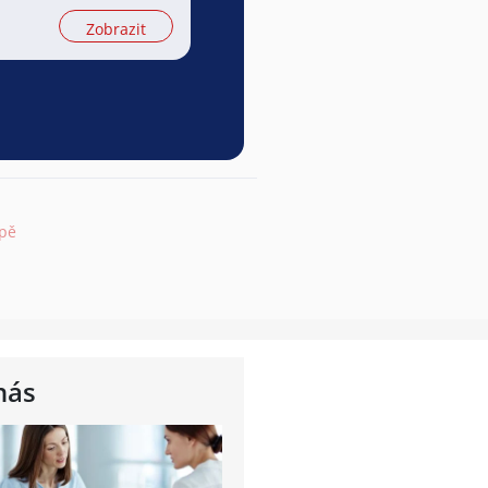
Zobrazit
apě
nás