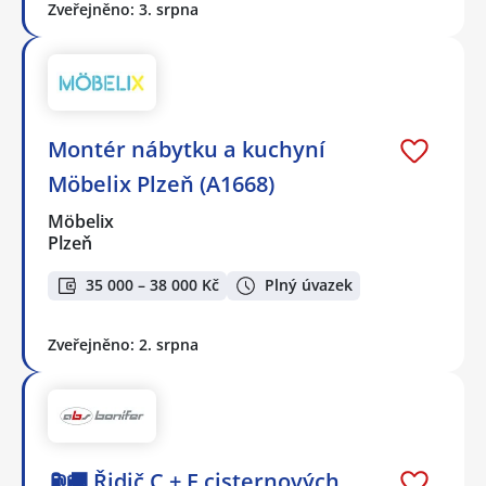
Zveřejněno: 3. srpna
Montér nábytku a kuchyní
Möbelix Plzeň (A1668)
Möbelix
Plzeň
35 000 – 38 000 Kč
Plný úvazek
Zveřejněno: 2. srpna
⛽🚚 Řidič C + E cisternových