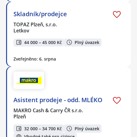
Skladník/prodejce
TOPAZ Plzeň, s.r.o.
Letkov
44 000 – 45 000 Kč
Plný úvazek
Zveřejněno: 6. srpna
Asistent prodeje - odd. MLÉKO
MAKRO Cash & Carry ČR s.r.o.
Plzeň
32 000 – 34 700 Kč
Plný úvazek
Vhodné také pro cizince