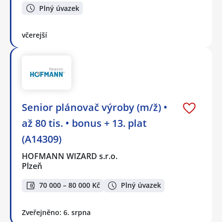
Plný úvazek
včerejší
Senior plánovač výroby (m/ž) •
až 80 tis. • bonus + 13. plat
(A14309)
HOFMANN WIZARD s.r.o.
Plzeň
70 000 – 80 000 Kč
Plný úvazek
Zveřejněno: 6. srpna