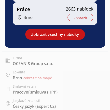
Práce
2663 nabídek
Brno
Zobrazit
Zobrazit všechny nabídky
Firma
OCEAN´S Group s.r.o.
Lokalita
Brno
Zobrazit na mapě
Smluvní vztah
Pracovní smlouva (HPP)
Jazykové znalosti
Český jazyk
(Expert C2)