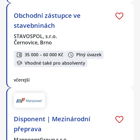
Obchodní zástupce ve
stavebninách
STAVOSPOL, s.r.o.
Černovice, Brno
35 000 – 60 000 Kč
Plný úvazek
Vhodné také pro absolventy
včerejší
Disponent | Mezinárodní
přeprava
ManpowerGroup s.r.o.