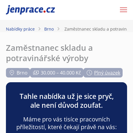
JenPráce.cz
Nabídky práce
Brno
Zaměstnanec skladu a potravinářs
Zaměstnanec skladu a
potravinářské výroby
Brno
30.000 – 40.000 Kč
Plný úvazek
Tahle nabídka už je sice pryč,
ale není důvod zoufat.
Máme pro vás tisíce pracovních
příležitostí, které čekají právě na vás: