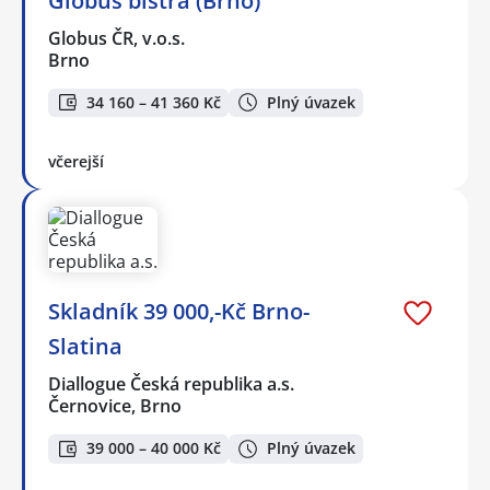
Globus bistra (Brno)
Globus ČR, v.o.s.
Brno
34 160 – 41 360 Kč
Plný úvazek
včerejší
Skladník 39 000,-Kč Brno-
Slatina
Diallogue Česká republika a.s.
Černovice, Brno
39 000 – 40 000 Kč
Plný úvazek