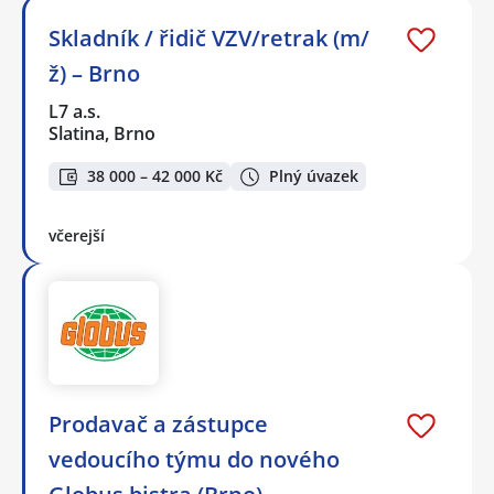
Skladník / řidič VZV/retrak (m/
ž) – Brno
L7 a.s.
Slatina, Brno
38 000 – 42 000 Kč
Plný úvazek
včerejší
Prodavač a zástupce
vedoucího týmu do nového