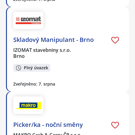
Skladový Manipulant - Brno
IZOMAT stavebniny s.r.o.
Brno
Plný úvazek
Zveřejněno: 7. srpna
Picker/ka - noční směny
MAKRO Cash & Carry ČR s.r.o.