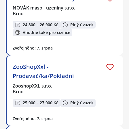
NOVÁK maso - uzeniny s.r.o.
Brno
24 800 – 26 900 Kč
Plný úvazek
Vhodné také pro cizince
Zveřejněno: 7. srpna
ZooShopXxl -
Prodavač/ka/Pokladní
ZooshopXXL s.r.o.
Brno
25 000 – 27 000 Kč
Plný úvazek
Zveřejněno: 7. srpna