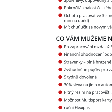
Spolehlivý, odpovědný a 
Pokročilá znalost českého
Ochotu pracovat ve 3-sm
min na oběd)
Mít chuť učit se novým v
CO VÁM MŮŽEME 
Po zapracování mzda až 
Finanční ohodnocení odp
Stravenky – plně hrazené
Zvýhodněné půjčky pro 
5 týdnů dovolené
30% sleva na jídlo v aut
Pitný režim na pracovišt
Možnost Multisport karty
roční Flexipas