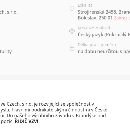
Lokalita
, s.r.o.
Strojírenská 2458, Bra
Boleslav, 250 01
Zobrazi
Jazykové znalosti
Český jazyk
(Pokročilý 
Délka prac. poměru
urity
na dobu neurčitou s 
Czech, s.r.o. je rozvíjející se společnost v
slu, hlavními podnikatelskými činnostmi v České
ování. Do našeho výrobního závodu v Brandýse nad
 pozici
ŘIDIČ VZV!