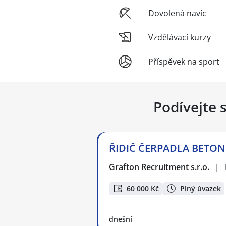
Dovolená navíc
Vzdělávací kurzy
Příspěvek na sport
Podívejte 
ŘIDIČ ČERPADLA BETONU
Grafton Recruitment s.r.o.
|
60 000 Kč
Plný úvazek
dnešní