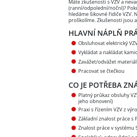
Máte zkušenosti s VZV a nev
(ranní/odpolední/noční)? Pok
hledáme šikovné řidiče VZV. N
proškolíme. Zkušenosti jsou 
HLAVNÍ NÁPLŇ PRÁ
Obsluhovat elektrický VZ
Vykládat a nakládat kami
Zavážet/odvážet materiál
Pracovat se čtečkou
CO JE POTŘEBA ZNÁ
Platný průkaz obsluhy VZ
jeho obnovení)
Praxi s řízením VZV z výr
Základní znalost práce s 
Znalost práce v systému