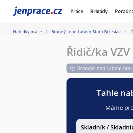
JenPráce.cz
Práce
Brigády
Poradn
Nabídky práce
Brandýs nad Labem-Stará Boleslav
Řidič/ka VZV
Brandýs nad Labem-Stará
Tahle nab
Máme pro v
Skladník / Skladni