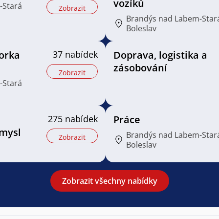
vozíků
-Stará
Zobrazit
Brandýs nad Labem-Star
Boleslav
orka
37 nabídek
Doprava, logistika a
zásobování
Zobrazit
-Stará
275 nabídek
Práce
mysl
Brandýs nad Labem-Star
Zobrazit
Boleslav
Zobrazit všechny nabídky