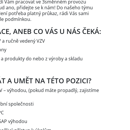
adí Vám pracovat ve 3směnném provozu
ud ano, přidejte se k nám! Do našeho týmu
ení potřeba platný průkaz, rádi Vás sami
ale podmínkou.
CE, ANEB CO VÁS U NÁS ČEKÁ:
V a ručně vedený VZV
ony
 a produkty do nebo z výroby a skladu
T A UMĚT NA TÉTO POZICI?
V – výhodou, (pokud máte propadlý, zajistíme
obní společnosti
PC
 SAP výhodou