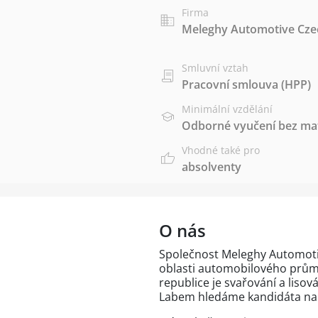
Firma
Meleghy Automotive Czech
Smluvní vztah
Pracovní smlouva (HPP)
Minimální vzdělání
Odborné vyučení bez mat
Vhodné také pro
absolventy
O nás
Společnost Meleghy Automotive 
oblasti automobilového průmy
republice je svařování a lis
Labem hledáme kandidáta na