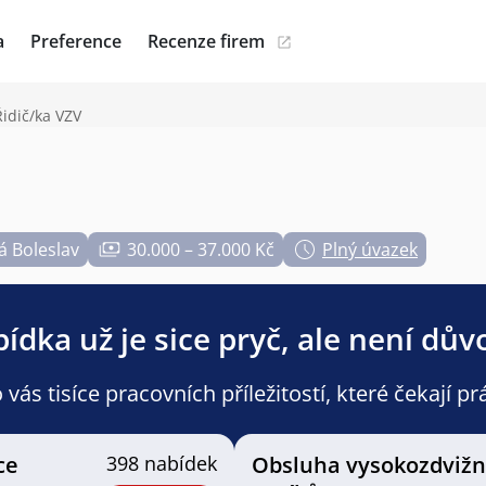
a
Preference
Recenze firem
Řidič/ka VZV
 Boleslav
30.000 – 37.000 Kč
Plný úvazek
ídka už je sice pryč, ale není dův
ás tisíce pracovních příležitostí, které čekají pr
ce
398 nabídek
Obsluha vysokozdviž