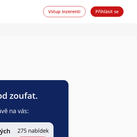
Vstup inzerenti
Přihlásit se
od zoufat.
ávě na vás:
ných
275 nabídek