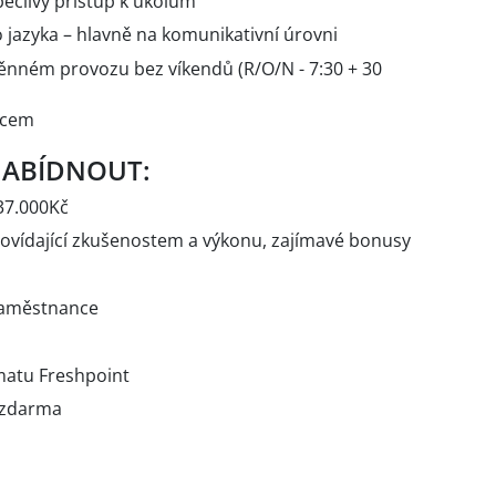
pečlivý přístup k úkolům
 jazyka – hlavně na komunikativní úrovni
ěnném provozu bez víkendů (R/O/N - 7:30 + 30
ěcem
NABÍDNOUT:
37.000Kč
ovídající zkušenostem a výkonu, zajímavé bonusy
zaměstnance
omatu Freshpoint
i zdarma