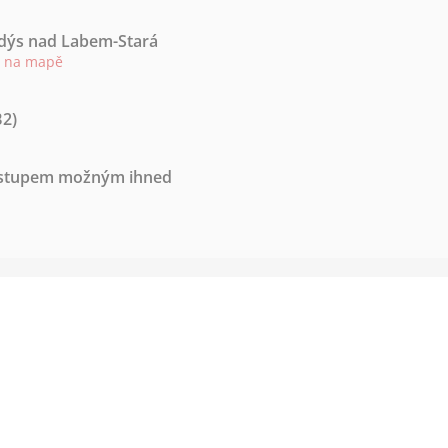
ndýs nad Labem-Stará
t na mapě
B2)
nástupem možným ihned