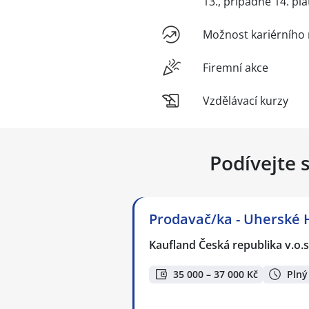
13., případně 14. pla
Možnost kariérního 
Firemní akce
Vzdělávací kurzy
Podívejte 
Prodavač/ka - Uherské 
Kaufland Česká republika v.o.s
35 000 – 37 000 Kč
Plný