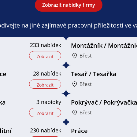
Zobrazit nabídky firmy
ívejte na jiné zajímavé pracovní příležitosti ve 
233 nabídek
Montážník / Montážni
Břest
Zobrazit
ice
28 nabídek
Tesař / Tesařka
Břest
Zobrazit
ka
3 nabídky
Pokrývač / Pokrývačk
Břest
Zobrazit
litní
230 nabídek
Práce