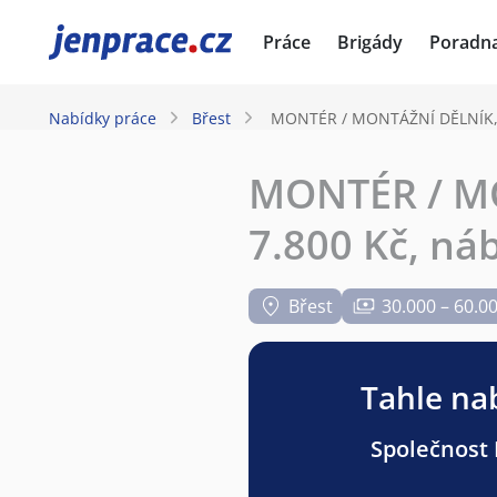
JenPráce.cz
Práce
Brigády
Poradn
Nabídky práce
Břest
MONTÉR / MONTÁŽNÍ DĚLNÍK, ce
MONTÉR / MO
7.800 Kč, ná
Břest
30.000 – 60.0
Tahle nab
Společnost 