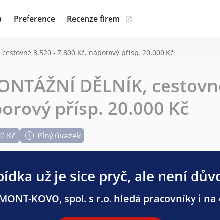
a
Preference
Recenze firem
stovné 3.520 - 7.800 Kč, náborový přísp. 20.000 Kč
NTÁŽNÍ DĚLNÍK, cestovné
borový přísp. 20.000 Kč
00 Kč
Plný úvazek
ídka už je sice pryč, ale není dův
MONT-KOVO, spol. s r.o. hledá pracovníky i na d