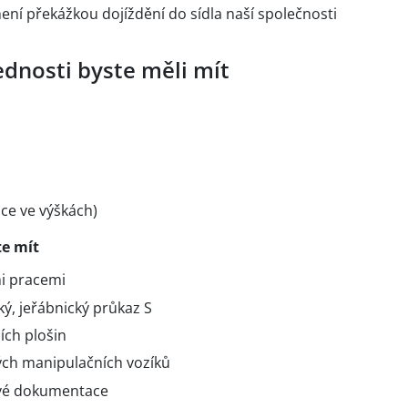
ní překážkou dojíždění do sídla naší společnosti
ednosti byste měli mít
ce ve výškách)
e mít
i pracemi
ký, jeřábnický průkaz S
ích plošin
ch manipulačních vozíků
ové dokumentace