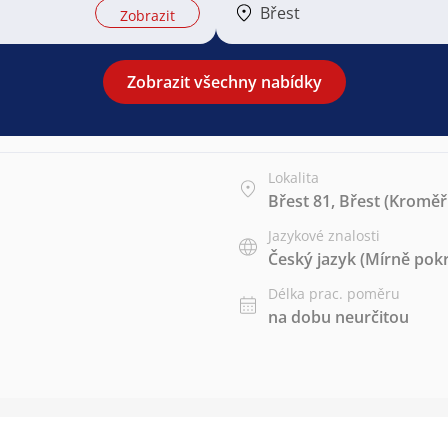
Břest
Zobrazit
Zobrazit všechny nabídky
Lokalita
Břest 81, Břest (Kroměří
Jazykové znalosti
Český jazyk
(Mírně pokr
Délka prac. poměru
na dobu neurčitou