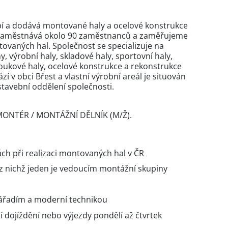
bí a dodává montované haly a ocelové konstrukce
 zaměstnává okolo 90 zaměstnanců a zaměřujeme
ovaných hal. Společnost se specializuje na
y, výrobní haly, skladové haly, sportovní haly,
loukové haly, ocelové konstrukce a rekonstrukce
zí v obci Břest a vlastní výrobní areál je situován
stavební oddělení společnosti.
 MONTÉR / MONTÁŽNÍ DĚLNÍK (M/Ž).
ch při realizaci montovaných hal v ČR
z nichž jeden je vedoucím montážní skupiny
nářadím a moderní technikou
dojíždění nebo výjezdy pondělí až čtvrtek