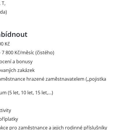
 T,
oda)
bídnout
00 Kč
 7 800 Kč/měsíc (čistého)
nocení a bonusy
zovaných zakázek
zaměstnance hrazené zaměstnavatelem („pojistka
(5 let, 10 let, 15 let,...)
tivity
říplatky
akce pro zaměstnance a jejich rodinné příslušníky