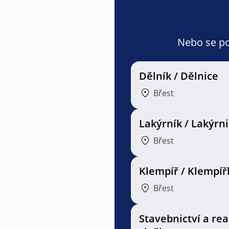
Nebo se pod
Dělník / Dělnice
Břest
Lakýrník / Lakýrn
Břest
Klempíř / Klempíř
Břest
Stavebnictví a rea