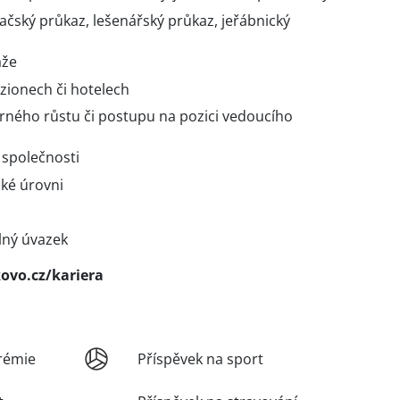
začský průkaz, lešenářský průkaz, jeřábnický
áže
zionech či hotelech
rného růstu či postupu na pozici vedoucího
 společnosti
ké úrovni
lný úvazek
vo.cz/kariera
rémie
Příspěvek na sport