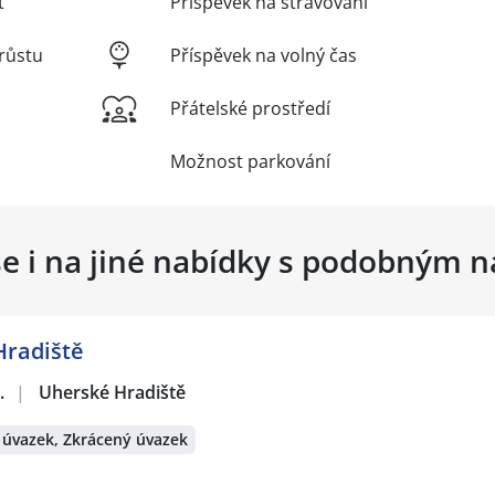
t
Příspěvek na stravování
růstu
Příspěvek na volný čas
Přátelské prostředí
Možnost parkování
se i na jiné nabídky s podobným 
Hradiště
.
|
Uherské Hradiště
 úvazek, Zkrácený úvazek