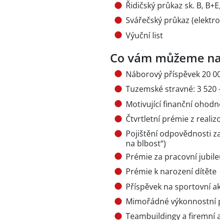
Řidičský průkaz sk. B, B+E,
Svářečský průkaz (elektr
Výuční list
Co vám můžeme na
Náborový příspěvek 20 0
Tuzemské stravné: 3 520 -
Motivující finanční ohod
Čtvrtletní prémie z reali
Pojištění odpovědnosti 
na blbost“)
Prémie za pracovní jubileum 
Prémie k narození dítěte
Příspěvek na sportovní ak
Mimořádné výkonnostní p
Teambuildingy a firemní 