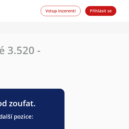
Vstup inzerenti
Přihlásit se
 3.520 -
od zoufat.
alší pozice: