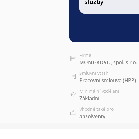
služby
Firma
MONT-KOVO, spol. s r.o.
Smluvní vztah
Pracovní smlouva (HPP)
Minimální vzdělání
Základní
Vhodné také pro
absolventy