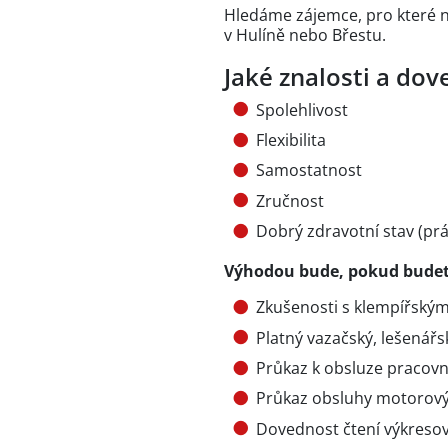
Hledáme zájemce, pro které ne
v Hulíně nebo Břestu.
Jaké znalosti a dov
Spolehlivost
Flexibilita
Samostatnost
Zručnost
Dobrý zdravotní stav (prá
Výhodou bude, pokud budet
Zkušenosti s klempířským
Platný vazačský, lešenářs
Průkaz k obsluze pracovn
Průkaz obsluhy motorový
Dovednost čtení výkres