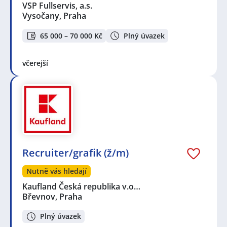
VSP Fullservis, a.s.
Vysočany, Praha
65 000 – 70 000 Kč
Plný úvazek
včerejší
Recruiter/grafik (ž/m)
Nutně vás hledají
Kaufland Česká republika v.o…
Břevnov, Praha
Plný úvazek