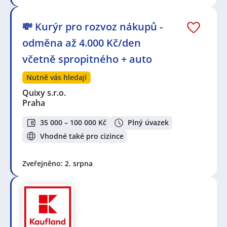
💸 Kurýr pro rozvoz nákupů -
odměna až 4.000 Kč/den
včetně spropitného + auto
Nutně vás hledají
Quixy s.r.o.
Praha
35 000 – 100 000 Kč
Plný úvazek
Vhodné také pro cizince
Zveřejněno: 2. srpna