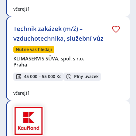
včerejší
Technik zakázek (m/ž) –
vzduchotechnika, služební vůz
Nutně vás hledají
KLIMASERVIS SŮVA, spol. s r.o.
Praha
45 000 – 55 000 Kč
Plný úvazek
včerejší