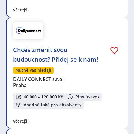
včerejší
Chceš změnit svou
budoucnost? Přidej se k nám!
Nutně vás hledají
DAILY CONNECT s.r.o.
Praha
40 000 – 120 000 Kč
Plný úvazek
Vhodné také pro absolventy
včerejší