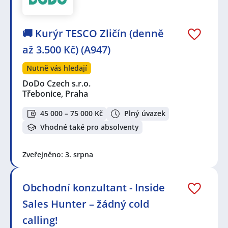
🚚 Kurýr TESCO Zličín (denně
až 3.500 Kč) (A947)
Nutně vás hledají
DoDo Czech s.r.o.
Třebonice, Praha
45 000 – 75 000 Kč
Plný úvazek
Vhodné také pro absolventy
Zveřejněno: 3. srpna
Obchodní konzultant - Inside
Sales Hunter – žádný cold
calling!