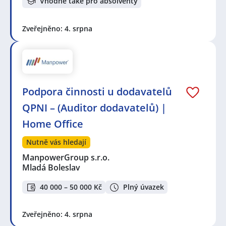
Vhodné také pro absolventy
Zveřejněno: 4. srpna
Podpora činnosti u dodavatelů
QPNI – (Auditor dodavatelů) |
Home Office
Nutně vás hledají
ManpowerGroup s.r.o.
Mladá Boleslav
40 000 – 50 000 Kč
Plný úvazek
Zveřejněno: 4. srpna