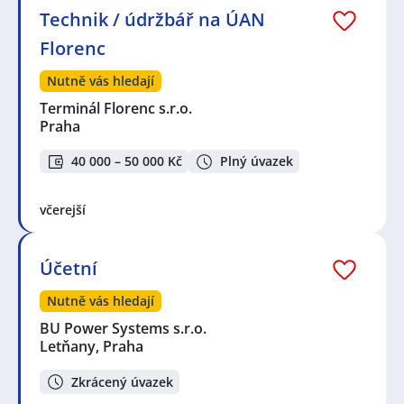
Technik / údržbář na ÚAN
Florenc
Nutně vás hledají
Terminál Florenc s.r.o.
Praha
40 000 – 50 000 Kč
Plný úvazek
včerejší
Účetní
Nutně vás hledají
BU Power Systems s.r.o.
Letňany, Praha
Zkrácený úvazek