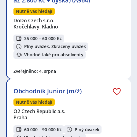
až 2.800 Kč + dýška) (A964)
Nutně vás hledají
DoDo Czech s.r.o.
Kročehlavy, Kladno
35 000 – 60 000 Kč
Plný úvazek, Zkrácený úvazek
Vhodné také pro absolventy
Zveřejněno: 4. srpna
Obchodník Junior (m/ž)
Nutně vás hledají
O2 Czech Republic a.s.
Praha
60 000 – 90 000 Kč
Plný úvazek