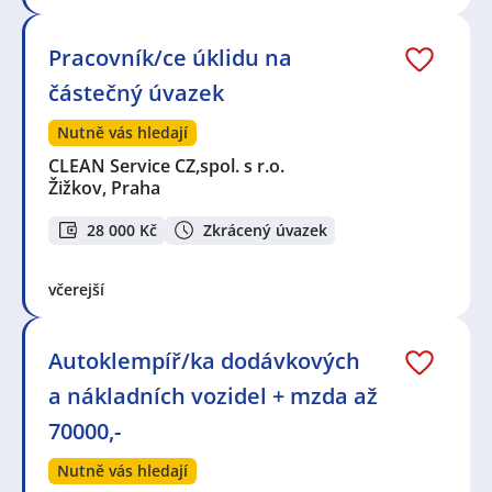
Pracovník/ce úklidu na
částečný úvazek
Nutně vás hledají
CLEAN Service CZ,spol. s r.o.
Žižkov, Praha
28 000 Kč
Zkrácený úvazek
včerejší
Autoklempíř/ka dodávkových
a nákladních vozidel + mzda až
70000,-
Nutně vás hledají