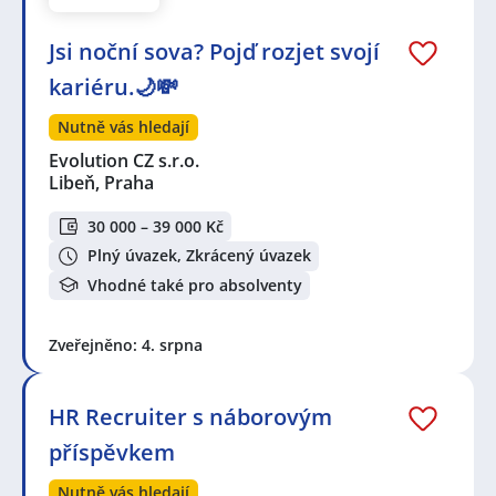
Jsi noční sova? Pojď rozjet svojí
kariéru.🌙💸
Nutně vás hledají
Evolution CZ s.r.o.
Libeň, Praha
30 000 – 39 000 Kč
Plný úvazek, Zkrácený úvazek
Vhodné také pro absolventy
Zveřejněno: 4. srpna
HR Recruiter s náborovým
příspěvkem
Nutně vás hledají