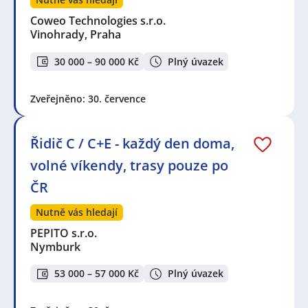
Coweo Technologies s.r.o.
Vinohrady, Praha
30 000 – 90 000 Kč
Plný úvazek
Zveřejněno: 30. července
Řidič C / C+E - každý den doma,
volné víkendy, trasy pouze po
ČR
Nutně vás hledají
PEPITO s.r.o.
Nymburk
53 000 – 57 000 Kč
Plný úvazek