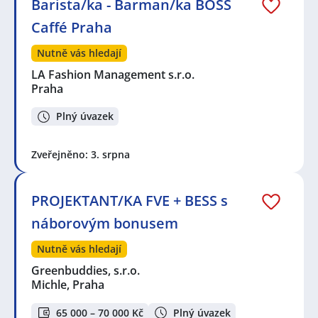
Barista/ka - Barman/ka BOSS
Caffé Praha
Nutně vás hledají
LA Fashion Management s.r.o.
Praha
Plný úvazek
Zveřejněno: 3. srpna
PROJEKTANT/KA FVE + BESS s
náborovým bonusem
Nutně vás hledají
Greenbuddies, s.r.o.
Michle, Praha
65 000 – 70 000 Kč
Plný úvazek