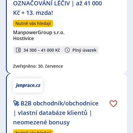
OZNAČOVÁNÍ LÉČIV | až 41 000
Kč + 13. mzda!
Nutně vás hledají
ManpowerGroup s.r.o.
Hostivice
34 300 – 41 000 Kč
Plný úvazek
Zveřejněno: 30. července
🚀 B2B obchodník/obchodnice
| vlastní databáze klientů |
neomezené bonusy
Nutně vás hledají