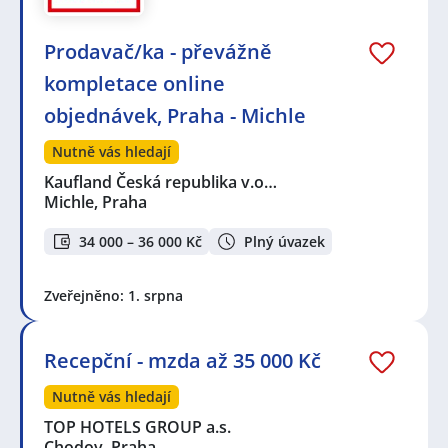
Prodavač/ka - převážně
kompletace online
objednávek, Praha - Michle
Nutně vás hledají
Kaufland Česká republika v.o…
Michle, Praha
34 000 – 36 000 Kč
Plný úvazek
Zveřejněno: 1. srpna
Recepční - mzda až 35 000 Kč
Nutně vás hledají
TOP HOTELS GROUP a.s.
Chodov, Praha