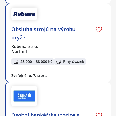
Obsluha strojů na výrobu
pryže
Rubena, s.r.o.
Náchod
28 000 – 38 000 Kč
Plný úvazek
Zveřejněno: 7. srpna
Osobní bankéř/ka (pozice s