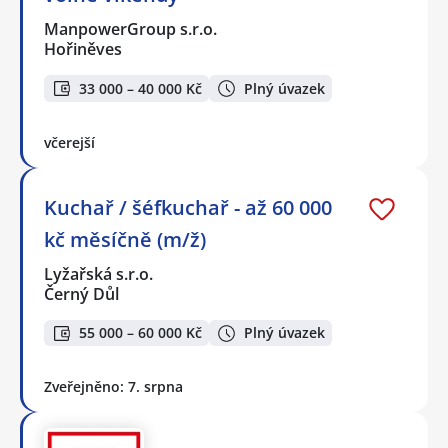
ManpowerGroup s.r.o.
Hořiněves
33 000 – 40 000 Kč
Plný úvazek
včerejší
Kuchař / šéfkuchař - až 60 000
kč měsíčně (m/ž)
Lyžařská s.r.o.
Černý Důl
55 000 – 60 000 Kč
Plný úvazek
Zveřejněno: 7. srpna