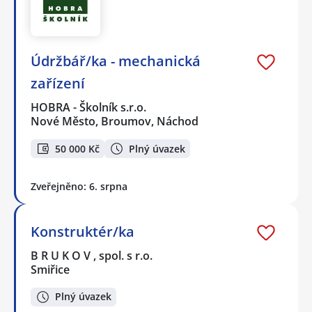
Údržbář/ka - mechanická
zařízení
HOBRA - Školník s.r.o.
Nové Město, Broumov, Náchod
50 000 Kč
Plný úvazek
Zveřejněno: 6. srpna
Konstruktér/ka
B R U K O V , spol. s r.o.
Smiřice
Plný úvazek