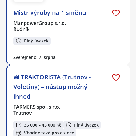
Mistr výroby na 1 směnu
ManpowerGroup s.r.o.
Rudník
Plný úvazek
Zveřejněno: 7. srpna
🚜 TRAKTORISTA (Trutnov -
Voletiny) – nástup možný
ihned
FARMERS spol. s r.o.
Trutnov
35 000 – 45 000 Kč
Plný úvazek
Vhodné také pro cizince