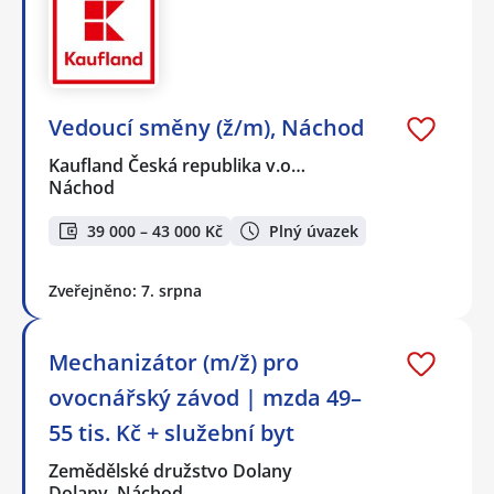
Vedoucí směny (ž/m), Náchod
Kaufland Česká republika v.o…
Náchod
39 000 – 43 000 Kč
Plný úvazek
Zveřejněno: 7. srpna
Mechanizátor (m/ž) pro
ovocnářský závod | mzda 49–
55 tis. Kč + služební byt
Zemědělské družstvo Dolany
Dolany, Náchod