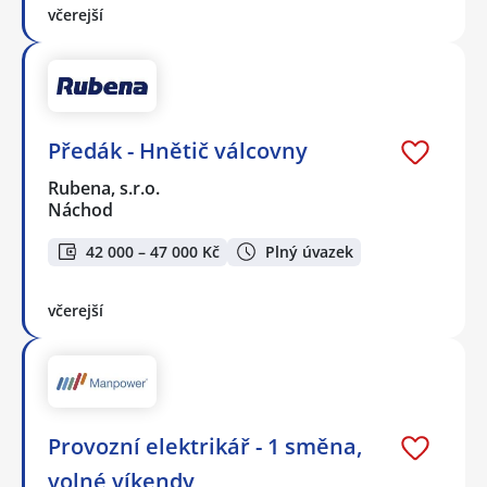
včerejší
Předák - Hnětič válcovny
Rubena, s.r.o.
Náchod
42 000 – 47 000 Kč
Plný úvazek
včerejší
Provozní elektrikář - 1 směna,
volné víkendy