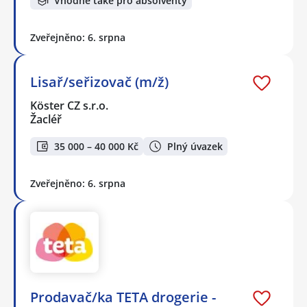
Vhodné také pro absolventy
Zveřejněno: 6. srpna
Lisař/seřizovač (m/ž)
Köster CZ s.r.o.
Žacléř
35 000 – 40 000 Kč
Plný úvazek
Zveřejněno: 6. srpna
Prodavač/ka TETA drogerie -