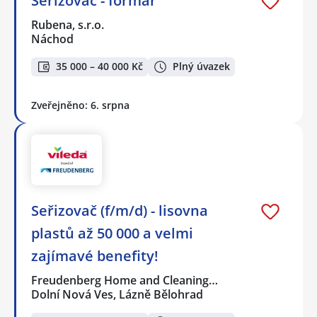
Seřizovač - formař
Rubena, s.r.o.
Náchod
35 000 – 40 000 Kč
Plný úvazek
Zveřejněno: 6. srpna
Seřizovač (f/m/d) - lisovna
plastů až 50 000 a velmi
zajímavé benefity!
Freudenberg Home and Cleaning…
Dolní Nová Ves, Lázně Bělohrad