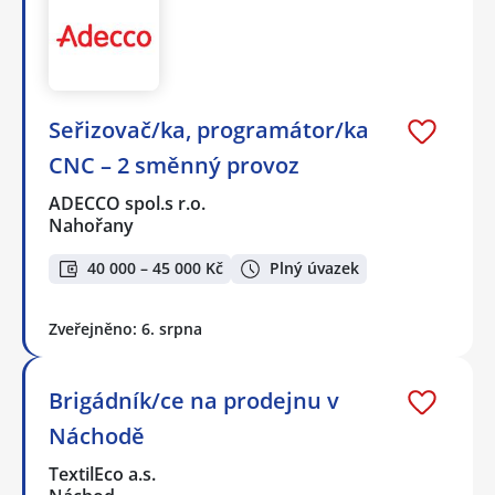
Seřizovač/ka, programátor/ka
CNC – 2 směnný provoz
ADECCO spol.s r.o.
Nahořany
40 000 – 45 000 Kč
Plný úvazek
Zveřejněno: 6. srpna
Brigádník/ce na prodejnu v
Náchodě
TextilEco a.s.