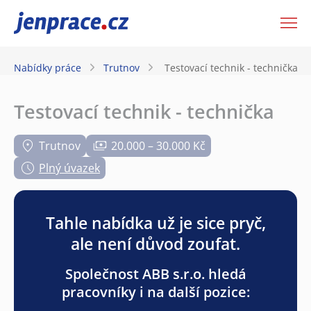
JenPráce.cz
Nabídky práce
Trutnov
Testovací technik - technička
Testovací technik - technička
Trutnov
20.000 – 30.000 Kč
Plný úvazek
Tahle nabídka už je sice pryč,
ale není důvod zoufat.
Společnost ABB s.r.o. hledá
pracovníky i na další pozice: