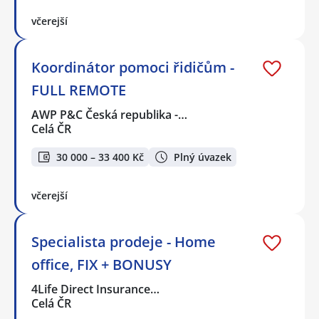
včerejší
Koordinátor pomoci řidičům -
FULL REMOTE
AWP P&C Česká republika -…
Celá ČR
30 000 – 33 400 Kč
Plný úvazek
včerejší
Specialista prodeje - Home
office, FIX + BONUSY
4Life Direct Insurance…
Celá ČR