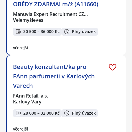
OBĚDY ZDARMA! m/ž (A11660)
Manuvia Expert Recruitment CZ…
Velemyšleves
30 500 – 36 000 Kč
Plný úvazek
včerejší
Beauty konzultant/ka pro
FAnn parfumerii v Karlových
Varech
FAnn Retail, a.s.
Karlovy Vary
28 000 – 32 000 Kč
Plný úvazek
včerejší