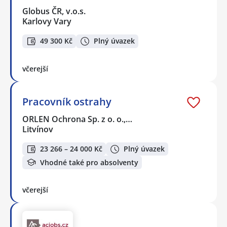
Globus ČR, v.o.s.
Karlovy Vary
49 300 Kč
Plný úvazek
včerejší
Pracovník ostrahy
ORLEN Ochrona Sp. z o. o.,…
Litvínov
23 266 – 24 000 Kč
Plný úvazek
Vhodné také pro absolventy
včerejší