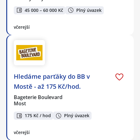
45 000 – 60 000 Kč
Plný úvazek
včerejší
Hledáme parťáky do BB v
Mostě - až 175 Kč/hod.
Bageterie Boulevard
Most
175 Kč / hod
Plný úvazek
včerejší