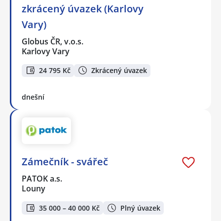
zkrácený úvazek (Karlovy
Vary)
Globus ČR, v.o.s.
Karlovy Vary
24 795 Kč
Zkrácený úvazek
dnešní
Zámečník - svářeč
PATOK a.s.
Louny
35 000 – 40 000 Kč
Plný úvazek