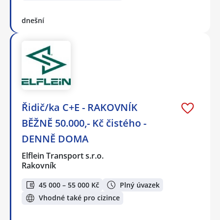
dnešní
Řidič/ka C+E - RAKOVNÍK
BĚŽNĚ 50.000,- Kč čistého -
DENNĚ DOMA
Elflein Transport s.r.o.
Rakovník
45 000 – 55 000 Kč
Plný úvazek
Vhodné také pro cizince