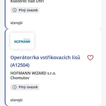
Klášterec nad Ohří
Plný úvazek
včerejší
Operátor/ka vstřikovacích lisů
(A12504)
HOFMANN WIZARD s.r.o.
Chomutov
Plný úvazek
včerejší