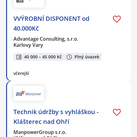
VVÝROBNÍ DISPONENT od
40.000Kč
Advantage Consulting, s.r.o.
Karlovy Vary
40 000 – 45 000 Kč
Plný úvazek
včerejší
Technik údržby s vyhláškou -
Klášterec nad Ohří
ManpowerGroup s.r.o.