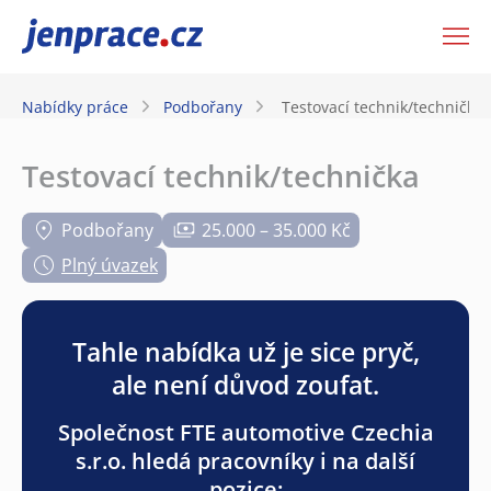
JenPráce.cz
Nabídky práce
Podbořany
Testovací technik/technička
Testovací technik/technička
Podbořany
25.000 – 35.000 Kč
Plný úvazek
Tahle nabídka už je sice pryč,
ale není důvod zoufat.
Společnost FTE automotive Czechia
s.r.o. hledá pracovníky i na další
pozice: