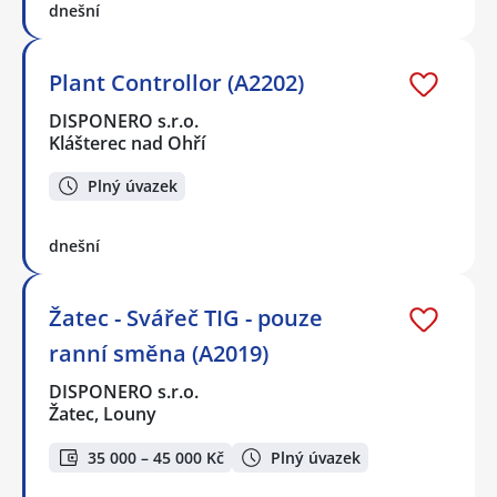
dnešní
Plant Controllor (A2202)
DISPONERO s.r.o.
Klášterec nad Ohří
Plný úvazek
dnešní
Žatec - Svářeč TIG - pouze
ranní směna (A2019)
DISPONERO s.r.o.
Žatec, Louny
35 000 – 45 000 Kč
Plný úvazek