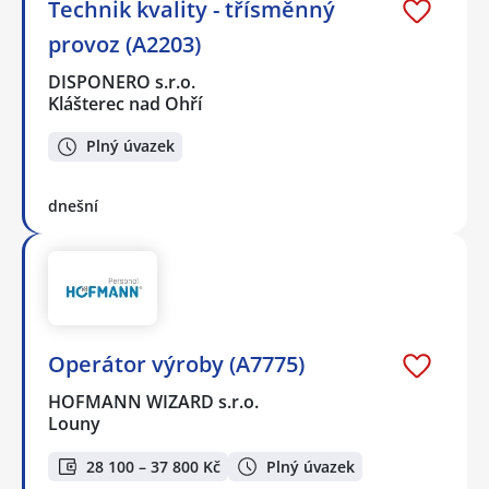
Technik kvality - třísměnný
provoz (A2203)
DISPONERO s.r.o.
Klášterec nad Ohří
Plný úvazek
dnešní
Operátor výroby (A7775)
HOFMANN WIZARD s.r.o.
Louny
28 100 – 37 800 Kč
Plný úvazek