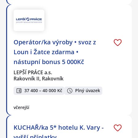
Operátor/ka výroby • svoz z
Loun i Žatce zdarma •
nástupní bonus 5 000Kč
LEPŠÍ PRÁCE a.s.
Rakovník II, Rakovník
37 400 – 40 000 Kč
Plný úvazek
včerejší
KUCHAŘ/ka 5* hotelu K. Vary -
vyšší příplatky