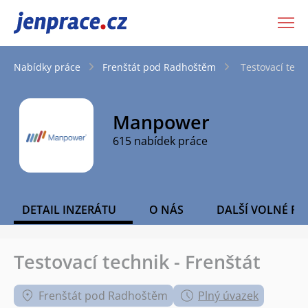
JenPráce.cz
Nabídky práce
Frenštát pod Radhoštěm
Testovací tech
Manpower
615 nabídek práce
DETAIL INZERÁTU
O NÁS
DALŠÍ VOLNÉ PO
Testovací technik - Frenštát
Frenštát pod Radhoštěm
Plný úvazek