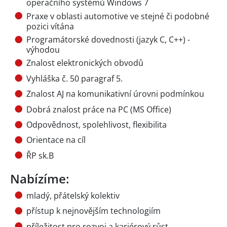
operačního systémů Windows 7
Praxe v oblasti automotive ve stejné či podobné
pozici vítána
Programátorské dovednosti (jazyk C, C++) -
výhodou
Znalost elektronických obvodů
Vyhláška č. 50 paragraf 5.
Znalost AJ na komunikativní úrovni podmínkou
Dobrá znalost práce na PC (MS Office)
Odpovědnost, spolehlivost, flexibilita
Orientace na cíl
ŘP sk.B
Nabízíme:
mladý, přátelský kolektiv
přístup k nejnovějším technologiím
příležitost pro rozvoj a kariérový růst