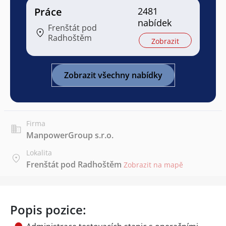
Práce
2481
nabídek
Frenštát pod
Radhoštěm
Zobrazit
Zobrazit všechny nabídky
Firma
ManpowerGroup s.r.o.
Lokalita
Frenštát pod Radhoštěm
Zobrazit na mapě
Popis pozice: