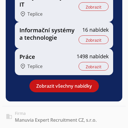
IT
Zobrazit
Teplice
Informační systémy
16 nabídek
a technologie
Zobrazit
Práce
1498 nabídek
Teplice
Zobrazit
Zobrazit všechny nabídky
Firma
Manuvia Expert Recruitment CZ, s.r.o.