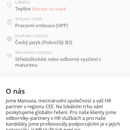
Lokalita
Teplice
Zobrazit na mapě
Smluvní vztah
Pracovní smlouva (HPP)
Jazykové znalosti
Český jazyk
(Pokročilý B2)
Minimální vzdělání
Středoškolské nebo odborné vyučení s
maturitou
O nás
Jsme Manuvia, mezinárodní společnost a váš HR
partner v regionu CEE. Na lokálním trhu vám
poskytujeme globální řešení. Pro naše klienty jsme
odborníky–partnery v HR službách a pro naše
kandidáty jsme profesionály podporujícími je v jejich
potenciálu. V HR službách není nic,