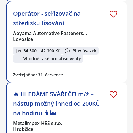
Operátor - seřizovač na
středisku lisování
Aoyama Automotive Fasteners…
Lovosice
34 300 – 42 300 Kč
Plný úvazek
Vhodné také pro absolventy
Zveřejněno: 31. července
🔥 HLEDÁME SVÁŘEČE! m/ž –
nástup možný ihned od 200KČ
na hodinu 👨‍🏭
Metalimpex HES s.r.o.
Hrobčice