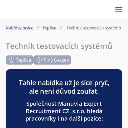
JenPráce.cz
Nabídky práce
Teplice
Technik testovacích systémů
Technik testovacích systémů
Teplice
Plný úvazek
Tahle nabídka už je sice pryč,
ale není důvod zoufat.
Společnost Manuvia Expert
Recruitment CZ, s.r.o. hledá
pracovníky i na další pozice: