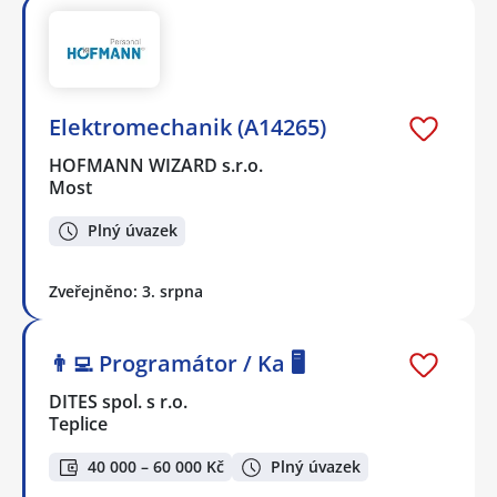
Elektromechanik (A14265)
HOFMANN WIZARD s.r.o.
Most
Plný úvazek
Zveřejněno: 3. srpna
👨‍💻 Programátor / Ka 🖥️
DITES spol. s r.o.
Teplice
40 000 – 60 000 Kč
Plný úvazek