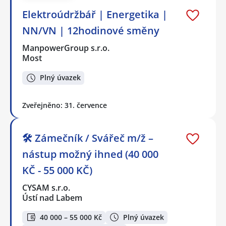
Elektroúdržbář | Energetika |
NN/VN | 12hodinové směny
ManpowerGroup s.r.o.
Most
Plný úvazek
Zveřejněno: 31. července
🛠️ Zámečník / Svářeč m/ž –
nástup možný ihned (40 000
KČ - 55 000 KČ)
CYSAM s.r.o.
Ústí nad Labem
40 000 – 55 000 Kč
Plný úvazek