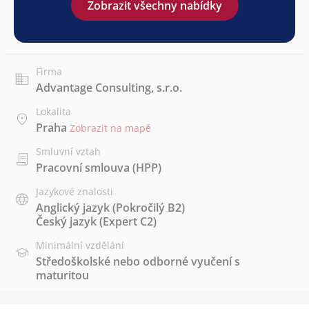
Zobrazit všechny nabídky
Firma
Advantage Consulting, s.r.o.
Lokalita
Praha
Zobrazit na mapě
Smluvní vztah
Pracovní smlouva (HPP)
Jazykové znalosti
Anglický jazyk
(Pokročilý B2)
Český jazyk
(Expert C2)
Minimální vzdělání
Středoškolské nebo odborné vyučení s
maturitou