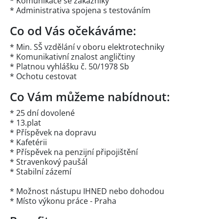
* Komunikace se zákazníky
* Administrativa spojena s testováním
Co od Vás očekáváme:
* Min. SŠ vzdělání v oboru elektrotechniky
* Komunikativní znalost angličtiny
* Platnou vyhlášku č. 50/1978 Sb
* Ochotu cestovat
Co Vám můžeme nabídnout:
* 25 dní dovolené
* 13.plat
* Příspěvek na dopravu
* Kafetérii
* Příspěvek na penzijní připojištění
* Stravenkový paušál
* Stabilní zázemí
* Možnost nástupu IHNED nebo dohodou
* Místo výkonu práce - Praha