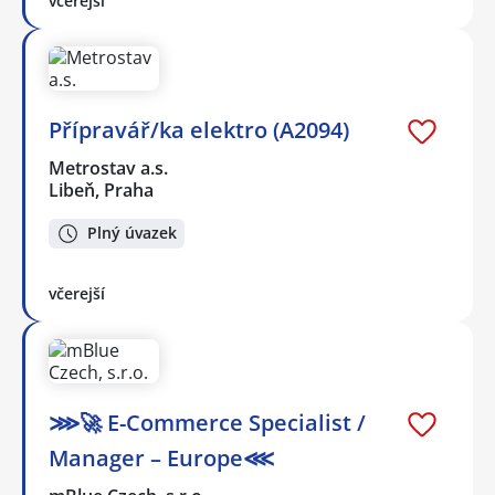
včerejší
Přípravář/ka elektro (A2094)
Metrostav a.s.
Libeň, Praha
Plný úvazek
včerejší
⋙🚀 E-Commerce Specialist /
Manager – Europe⋘