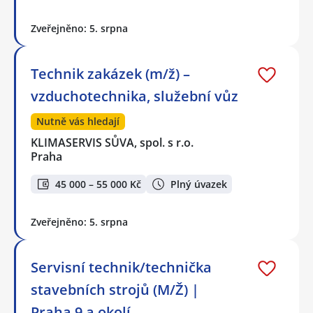
Zveřejněno: 5. srpna
Technik zakázek (m/ž) –
vzduchotechnika, služební vůz
Nutně vás hledají
KLIMASERVIS SŮVA, spol. s r.o.
Praha
45 000 – 55 000 Kč
Plný úvazek
Zveřejněno: 5. srpna
Servisní technik/technička
stavebních strojů (M/Ž) |
Praha 9 a okolí