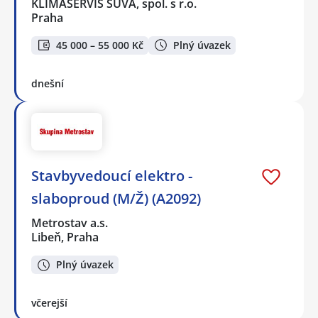
KLIMASERVIS SŮVA, spol. s r.o.
Praha
45 000 – 55 000 Kč
Plný úvazek
dnešní
Stavbyvedoucí elektro -
slaboproud (M/Ž) (A2092)
Metrostav a.s.
Libeň, Praha
Plný úvazek
včerejší