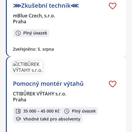
⋙Zkušební technik⋘
mBlue Czech, s.r.o.
Praha
Plný úvazek
Zveřejněno: 5. srpna
Pomocný montér výtahů
CTIBŮREK VÝTAHY s.r.o.
Praha
35 000 – 45 000 Kč
Plný úvazek
Vhodné také pro absolventy