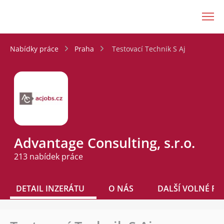
JenPráce.cz
Nabídky práce
Praha
Testovací Technik S Aj
Advantage Consulting, s.r.o.
213 nabídek práce
DETAIL INZERÁTU
O NÁS
DALŠÍ VOLNÉ PO