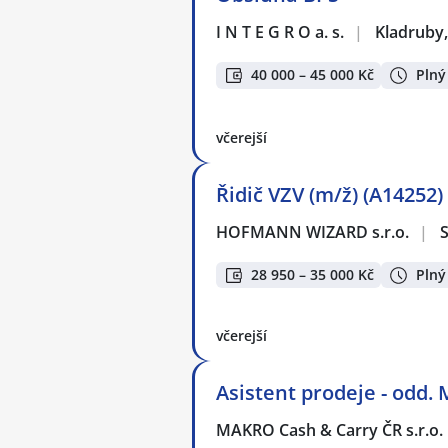
I N T E G R O a. s.
|
Kladruby
40 000 – 45 000 Kč
Plný
včerejší
Řidič VZV (m/ž) (A14252)
HOFMANN WIZARD s.r.o.
|
28 950 – 35 000 Kč
Plný
včerejší
Asistent prodeje - odd.
MAKRO Cash & Carry ČR s.r.o.