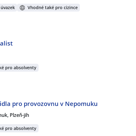
 úvazek
Vhodné také pro cizince
alist
ké pro absolventy
zidla pro provozovnu v Nepomuku
k, Plzeň-jih
ké pro absolventy