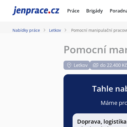
JenPráce.cz
Práce
Brigády
Poradn
Nabídky práce
Letkov
Pomocní manipulační pracovn
Pomocní mani
Letkov
do 22.400 Kč
Tahle nab
Máme pro v
Doprava, logistika