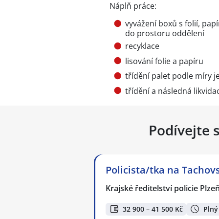
Náplň práce:
vyvážení boxů s folií, p
do prostoru oddělení
recyklace
lisování folie a papíru
třídění palet podle míry j
třídění a následná likvidac
Podívejte 
Policista/tka na Tachov
Krajské ředitelství policie Plz
32 900 – 41 500 Kč
Plný