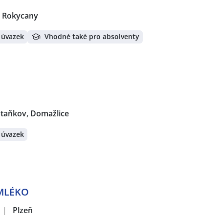
, Rokycany
 úvazek
Vhodné také pro absolventy
Staňkov, Domažlice
 úvazek
 MLÉKO
|
Plzeň