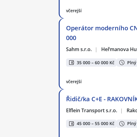
včerejší
Operátor moderního CN
000
Sahm s.r.o.
|
Heřmanova Hu
35 000 – 60 000 Kč
Plný
včerejší
Řidič/ka C+E - RAKOVNÍ
Elflein Transport s.r.o.
|
Rak
45 000 – 55 000 Kč
Plný