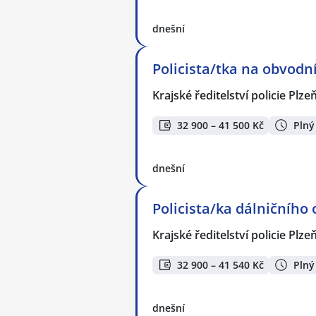
dnešní
Policista/tka na obvodn
Krajské ředitelství policie Plz
32 900 – 41 500 Kč
Plný
dnešní
Policista/ka dálničního
Krajské ředitelství policie Plz
32 900 – 41 540 Kč
Plný
dnešní