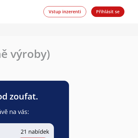
Vstup inzerenti
Přihlásit se
ě výroby)
od zoufat.
ávě na vás:
21 nabídek