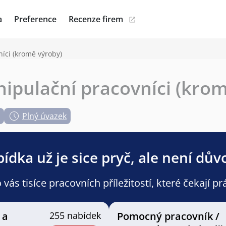
a
Preference
Recenze firem
íci (kromě výroby)
pulační pracovníci (krom
Plný úvazek
ídka už je sice pryč, ale není dův
ás tisíce pracovních příležitostí, které čekají pr
 a
255 nabídek
Pomocný pracovník /