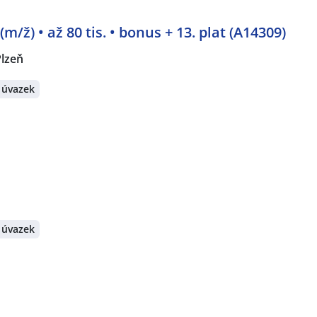
/ž) • až 80 tis. • bonus + 13. plat (A14309)
Plzeň
 úvazek
 úvazek