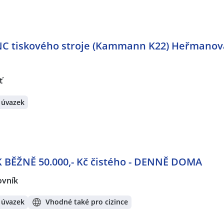
C tiskového stroje (Kammann K22) Heřmanova
ť
 úvazek
K BĚŽNĚ 50.000,- Kč čistého - DENNĚ DOMA
ovník
 úvazek
Vhodné také pro cizince