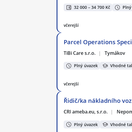
32 000 – 34 700 Kč
Plný
včerejší
Parcel Operations Speci
TiBi Care s.r.o.
|
Tymákov
Plný úvazek
Vhodné ta
včerejší
Řidič/ka nákladního vo
CRI ameba.eu, s.r.o.
|
Nepomu
Plný úvazek
Vhodné ta