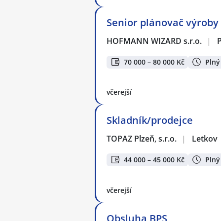
Senior plánovač výroby (m
HOFMANN WIZARD s.r.o.
|
70 000 – 80 000 Kč
Plný
včerejší
Skladník/prodejce
TOPAZ Plzeň, s.r.o.
|
Letkov
44 000 – 45 000 Kč
Plný
včerejší
Obsluha BPS