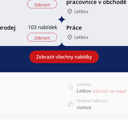
pracovnice v obchodě
Zobrazit
Letkov
prodej
103 nabídek
Práce
Letkov
Zobrazit
Zobrazit všechny nabídky
Lokalita
Letkov
Zobrazit na mapě
Vhodné také pro
cizince