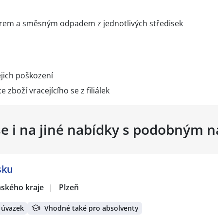
apírem a směsným odpadem z jednotlivých středisek
ejich poškození
e zboží vracejícího se z filiálek
se i na jiné nabídky s podobným 
sku
eňského kraje
|
Plzeň
 úvazek
Vhodné také pro absolventy