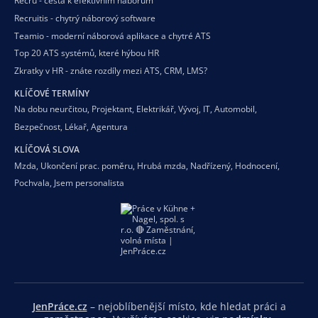
Recru - cesta k efektivním náborům
Recruitis - chytrý náborový software
Teamio - moderní náborová aplikace a chytré ATS
Top 20 ATS systémů, které hýbou HR
Zkratky v HR - znáte rozdíly mezi ATS, CRM, LMS?
KLÍČOVÉ TERMÍNY
Na dobu neurčitou
,
Projektant
,
Elektrikář
,
Vývoj
,
IT
,
Automobil
,
Bezpečnost
,
Lékař
,
Agentura
KLÍČOVÁ SLOVA
Mzda
,
Ukončení prac. poměru
,
Hrubá mzda
,
Nadřízený
,
Hodnocení
,
Pochvala
,
Jsem personalista
JenPráce.cz
– nejoblíbenější místo, kde hledat práci a