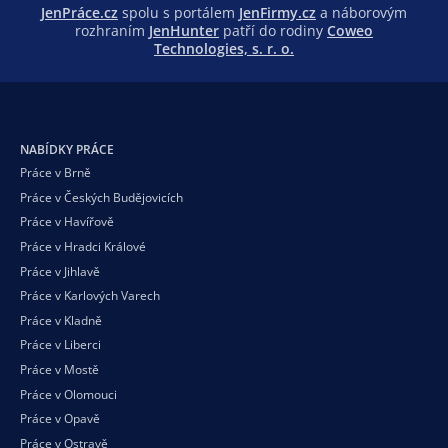
JenPráce.cz
spolu s portálem
JenFirmy.cz
a náborovým
rozhraním
JenHunter
patří do rodiny
Coweo
Technologies, s. r. o.
NABÍDKY PRÁCE
Práce v Brně
Práce v Českých Budějovicích
Práce v Havířově
Práce v Hradci Králové
Práce v Jihlavě
Práce v Karlových Varech
Práce v Kladně
Práce v Liberci
Práce v Mostě
Práce v Olomouci
Práce v Opavě
Práce v Ostravě