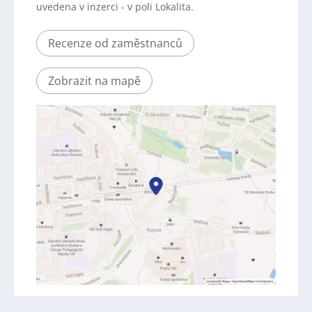
uvedena v inzerci - v poli Lokalita.
Recenze od zaměstnanců
Zobrazit na mapě