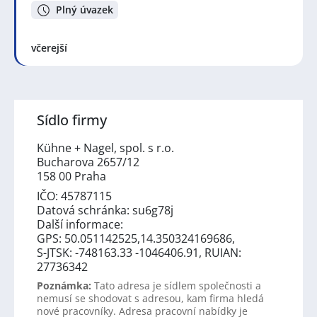
Plný úvazek
včerejší
Sídlo firmy
Kühne + Nagel, spol. s r.o.
Bucharova 2657/12
158 00 Praha
IČO: 45787115
Datová schránka: su6g78j
Další informace:
GPS: 50.051142525,14.350324169686,
S-JTSK: -748163.33 -1046406.91, RUIAN:
27736342
Poznámka:
Tato adresa je sídlem společnosti a
nemusí se shodovat s adresou, kam firma hledá
nové pracovníky. Adresa pracovní nabídky je