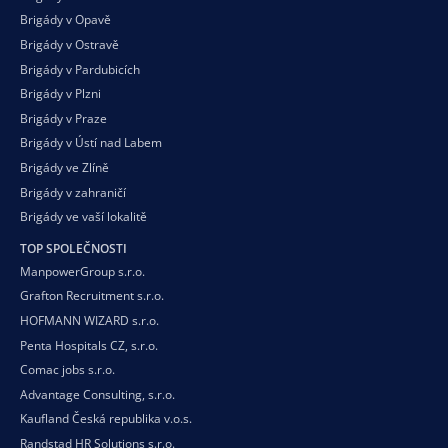
Brigády v Opavě
Brigády v Ostravě
Brigády v Pardubicích
Brigády v Plzni
Brigády v Praze
Brigády v Ústí nad Labem
Brigády ve Zlíně
Brigády v zahraničí
Brigády ve vaší
lokalitě
TOP SPOLEČNOSTI
ManpowerGroup s.r.o.
Grafton Recruitment s.r.o.
HOFMANN WIZARD s.r.o.
Penta Hospitals CZ, s.r.o.
Comac jobs s.r.o.
Advantage Consulting, s.r.o.
Kaufland Česká republika v.o.s.
Randstad HR Solutions s.r.o.