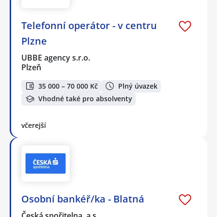
Telefonní operátor - v centru
Plzne
UBBE agency s.r.o.
Plzeň
35 000 – 70 000 Kč
Plný úvazek
Vhodné také pro absolventy
včerejší
Osobní bankéř/ka - Blatná
Česká spořitelna, a.s.