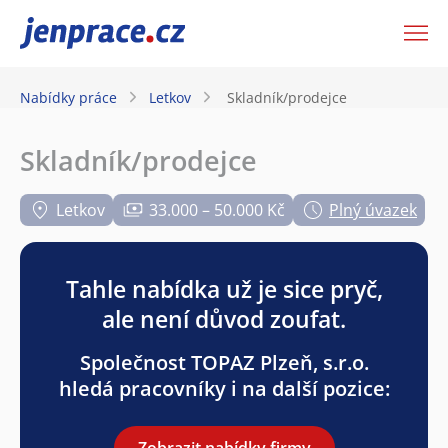
JenPráce.cz
Nabídky práce
Letkov
Skladník/prodejce
Skladník/prodejce
Letkov
33.000 – 50.000 Kč
Plný úvazek
Tahle nabídka už je sice pryč,
ale není důvod zoufat.
Společnost TOPAZ Plzeň, s.r.o.
hledá pracovníky i na další pozice:
Zobrazit nabídky firmy