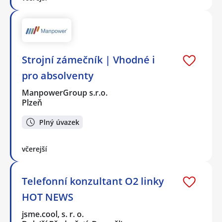
Strojní zámečník | Vhodné i
pro absolventy
ManpowerGroup s.r.o.
Plzeň
Plný úvazek
včerejší
Telefonní konzultant O2 linky
HOT NEWS
jsme.cool, s. r. o.