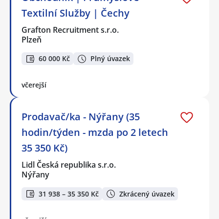
Textilní Služby | Čechy
Grafton Recruitment s.r.o.
Plzeň
60 000 Kč
Plný úvazek
včerejší
Prodavač/ka - Nýřany (35
hodin/týden - mzda po 2 letech
35 350 Kč)
Lidl Česká republika s.r.o.
Nýřany
31 938 – 35 350 Kč
Zkrácený úvazek