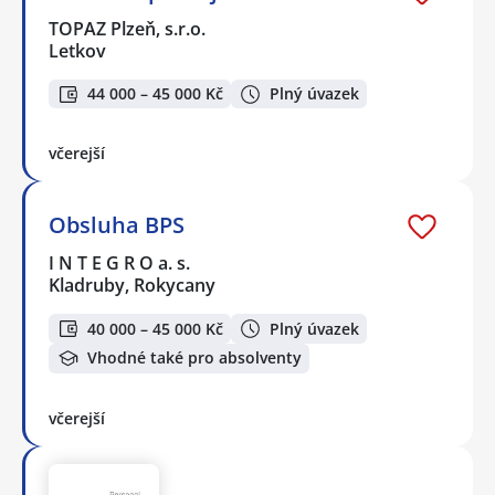
TOPAZ Plzeň, s.r.o.
Letkov
44 000 – 45 000 Kč
Plný úvazek
včerejší
Obsluha BPS
I N T E G R O a. s.
Kladruby, Rokycany
40 000 – 45 000 Kč
Plný úvazek
Vhodné také pro absolventy
včerejší