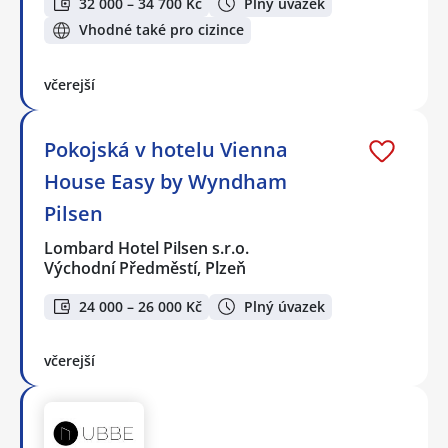
32 000 – 34 700 Kč
Plný úvazek
Vhodné také pro cizince
včerejší
Pokojská v hotelu Vienna
House Easy by Wyndham
Pilsen
Lombard Hotel Pilsen s.r.o.
Východní Předměstí, Plzeň
24 000 – 26 000 Kč
Plný úvazek
včerejší