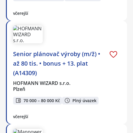
včerejší
Senior plánovač výroby (m/ž) •
až 80 tis. • bonus + 13. plat
(A14309)
HOFMANN WIZARD s.r.o.
Plzeň
70 000 – 80 000 Kč
Plný úvazek
včerejší