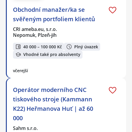
Obchodní manažer/ka se
svěřeným portfoliem klientů
CRI ameba.eu, s.r.o.
Nepomuk, Plzeň-jih
40 000 – 100 000 Kč
Plný úvazek
Vhodné také pro absolventy
včerejší
Operátor moderního CNC
tiskového stroje (Kammann
K22) Heřmanova Huť | až 60
000
Sahm s.r.o.