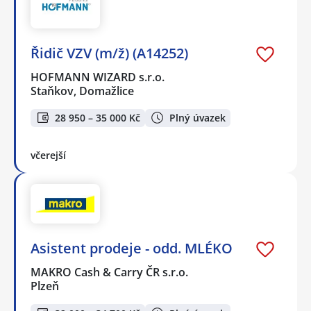
Řidič VZV (m/ž) (A14252)
HOFMANN WIZARD s.r.o.
Staňkov, Domažlice
28 950 – 35 000 Kč
Plný úvazek
včerejší
Asistent prodeje - odd. MLÉKO
MAKRO Cash & Carry ČR s.r.o.
Plzeň