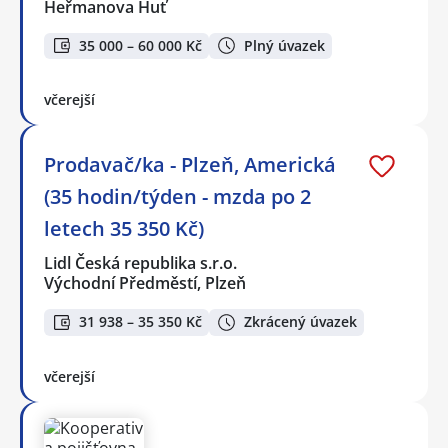
Heřmanova Huť
35 000 – 60 000 Kč
Plný úvazek
včerejší
Prodavač/ka - Plzeň, Americká
(35 hodin/týden - mzda po 2
letech 35 350 Kč)
Lidl Česká republika s.r.o.
Východní Předměstí, Plzeň
31 938 – 35 350 Kč
Zkrácený úvazek
včerejší