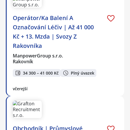
Operátor/Ka Balení A
Označování Léčiv | Až 41 000
Kč + 13. Mzda | Svozy Z
Rakovníka
ManpowerGroup s.r.o.
Rakovník
34 300 – 41 000 Kč
Plný úvazek
včerejší
Obchodník | Průmyslové