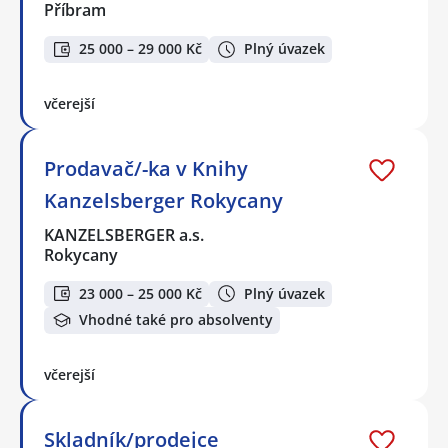
Příbram
25 000 – 29 000 Kč
Plný úvazek
včerejší
Prodavač/-ka v Knihy
Kanzelsberger Rokycany
KANZELSBERGER a.s.
Rokycany
23 000 – 25 000 Kč
Plný úvazek
Vhodné také pro absolventy
včerejší
Skladník/prodejce