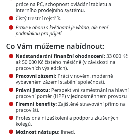
práce na PC, schopnost ovládání tabletu a
interního prodejního systému.
Čistý trestní rejstřík.
Praxe v oboru s květinami je vítána, ale není
podmínkou pro přijetí.
Co Vám můžeme nabídnout:
Nadstandardní finanční ohodnocení:
33 000 Kč
až 50 000 Kč čistého měsíčně (v závislosti na
pracovních výsledcích).
Pracovní zázemí:
Práci v novém, moderně
vybaveném zázemí stabilní společnosti.
Právní jistotu:
Perspektivní zaměstnání na hlavní
pracovní poměr (HPP) v jednosměnném provozu
Firemní benefity:
Zajištěné stravování přímo na
pracovišti.
Profesionální zaškolení a podporu zkušených
kolegů.
Možnost nástupu:
Ihned.