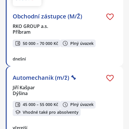
Obchodní zástupce (M/Ž)
RKO GROUP a.s.
Příbram
50 000 – 70 000 Kč
Plný úvazek
dnešní
Automechanik (m/ž) 🔧
Jiří Kašpar
Dýšina
45 000 – 55 000 Kč
Plný úvazek
Vhodné také pro absolventy
včerejší