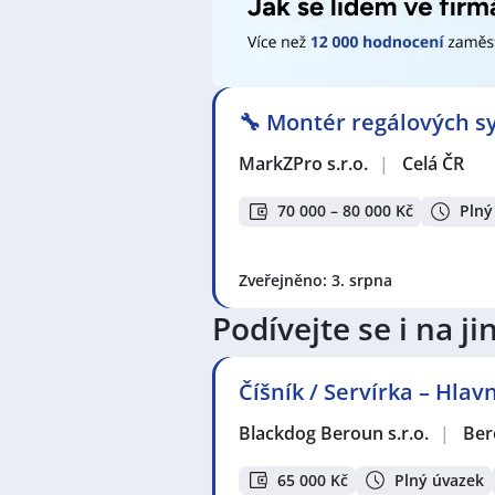
Závodí, Beroun
,
Hořovice
🔧 Montér regálových sy
MarkZPro s.r.o.
|
Celá ČR
70 000 – 80 000 Kč
Plný
Zveřejněno: 3. srpna
Podívejte se i na 
Číšník / Servírka – Hla
Blackdog Beroun s.r.o.
|
Ber
65 000 Kč
Plný úvazek