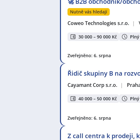
🚀 B2B obchodník/obcho
Nutně vás hledají
Coweo Technologies s.r.o.
|
30 000 – 90 000 Kč
Plný
Zveřejněno: 6. srpna
Řidič skupiny B na rozv
Cayamant Corp s.r.o.
|
Prah
40 000 – 50 000 Kč
Plný
Zveřejněno: 6. srpna
Z call centra k prodeji,