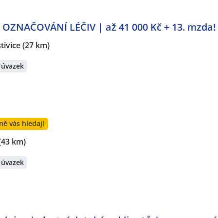
OZNAČOVÁNÍ LÉČIV | až 41 000 Kč + 13. mzda!
tivice
(27 km)
 úvazek
ně vás hledají
(43 km)
 úvazek