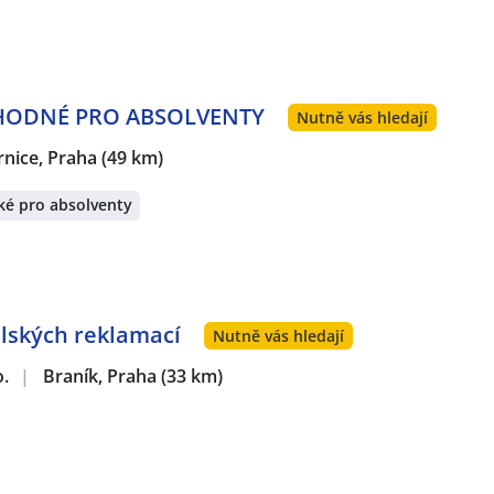
 VHODNÉ PRO ABSOLVENTY
Nutně vás hledají
rnice, Praha
(49 km)
ké pro absolventy
lských reklamací
Nutně vás hledají
o.
|
Braník, Praha
(33 km)