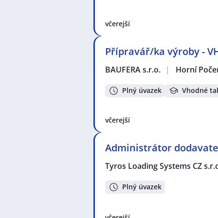
včerejší
Přípravář/ka výroby -
BAUFERA s.r.o.
|
Horní Poče
Plný úvazek
Vhodné ta
včerejší
Administrátor dodavate
Tyros Loading Systems CZ s.r.
Plný úvazek
včerejší