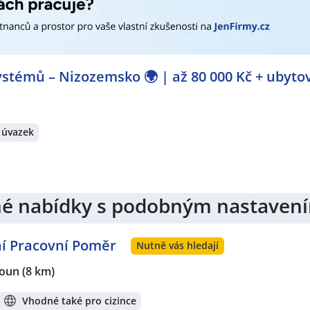
stémů – Nizozemsko 🌍 | až 80 000 Kč + ubyto
 úvazek
jiné nabídky s podobným nastaven
vní Pracovní Poměr
Nutně vás hledají
oun
(8 km)
Vhodné také pro cizince