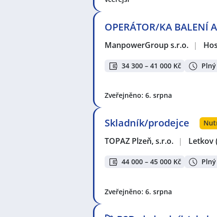
OPERÁTOR/KA BALENÍ A 
ManpowerGroup s.r.o.
|
Hos
34 300 – 41 000 Kč
Plný
Zveřejněno: 6. srpna
Skladník/prodejce
Nut
TOPAZ Plzeň, s.r.o.
|
Letkov
44 000 – 45 000 Kč
Plný
Zveřejněno: 6. srpna