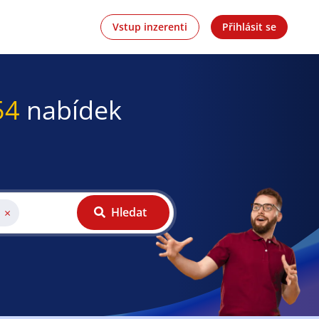
Vstup inzerenti
Přihlásit se
54
nabídek
Hledat
×