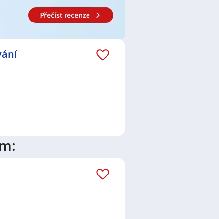
vání
ím: