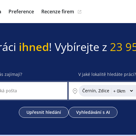
a
Preference
Recenze firem
ráci
ihned
! Vybírejte z
23 9
ás zajímají?
V jaké lokalitě hledáte práci?
Černín, Zdice
Upřesnit hledání
Vyhledávání s AI