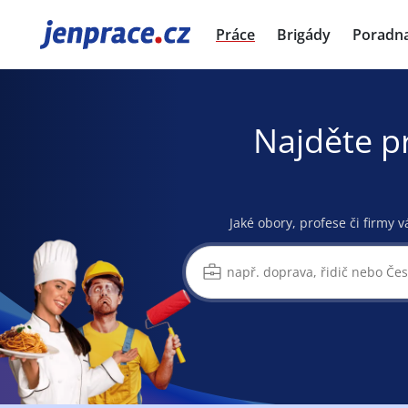
JenPráce.cz
Práce
Brigády
Poradn
Najděte p
Jaké obory, profese či firmy v