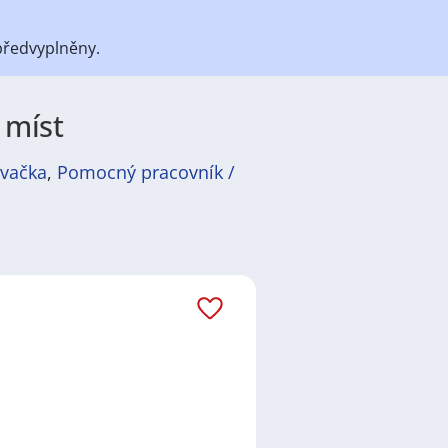
předvyplněny.
 míst
avačka
,
Pomocný pracovník /
átů
práce
i
brigády
. Najdete zde
ně velmi podstatné obsadit
ř / kuchařka
,
řidič / řidička
,
dělník
žadované obory patří
Průmyslová
 realitní služby
a nebo také práce
ráci i ve výše uvedených
ezení požadovaného zaměstnání.
ň
,
Praha
,
Nové Město, Praha
,