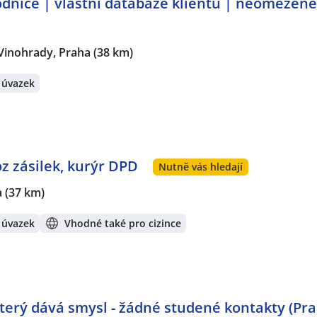
dnice | vlastní databáze klientů | neomezen
Vinohrady, Praha
(38 km)
 úvazek
oz zásilek, kurýr DPD
Nutně vás hledají
a
(37 km)
 úvazek
Vhodné také pro cizince
 který dává smysl - žádné studené kontakty (Pr