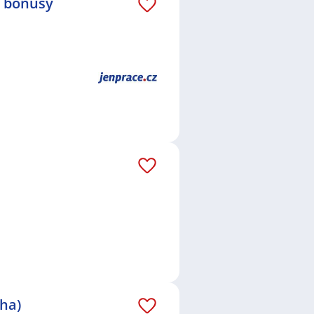
é bonusy
aha)