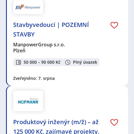
Stavbyvedoucí | POZEMNÍ
STAVBY
ManpowerGroup s.r.o.
Plzeň
50 000 – 90 000 Kč
Plný úvazek
Zveřejněno: 7. srpna
Produktový inženýr (m/ž) – až
125 000 Kč, zajímavé projekty,