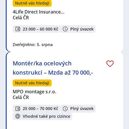
Nutně vás hledají
4Life Direct Insurance…
Celá ČR
23 000 – 60 000 Kč
Plný úvazek
Zveřejněno: 5. srpna
Montér/ka ocelových
konstrukcí – Mzda až 70 000,-
Nutně vás hledají
MPO montage s.r.o.
Celá ČR
25 000 – 70 000 Kč
Plný úvazek
Vhodné také pro cizince