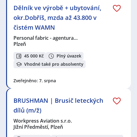
Dělník ve výrobě + ubytování,
okr.Dobříš, mzda až 43.800 v
čistém WAMN
Personal fabric - agentura…
Plzeň
45 000 Kč
Plný úvazek
Vhodné také pro absolventy
Zveřejněno: 7. srpna
BRUSHMAN | Brusič leteckých
dílů (m/ž)
Workpress Aviation s.r.o.
Jižní Předměstí, Plzeň