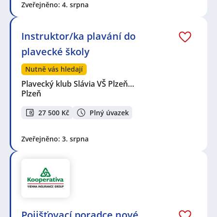
Zveřejněno: 4. srpna
Instruktor/ka plavání do
plavecké školy
Nutně vás hledají
Plavecký klub Slávia VŠ Plzeň…
Plzeň
27 500 Kč
Plný úvazek
Zveřejněno: 3. srpna
Pojišťovací poradce nové