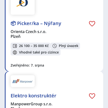
📦 Picker/ka – Nýřany
Orienta Czech s.r.o.
Plzeň
26 100 – 35 000 Kč
Plný úvazek
Vhodné také pro cizince
Zveřejněno: 7. srpna
Elektro konstruktér
ManpowerGroup s.r.o.