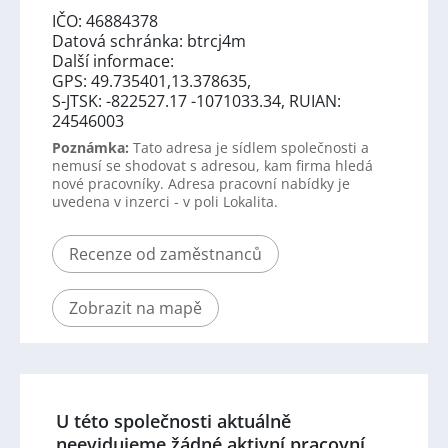
IČO: 46884378
Datová schránka: btrcj4m
Další informace:
GPS: 49.735401,13.378635,
S-JTSK: -822527.17 -1071033.34, RUIAN:
24546003
Poznámka:
Tato adresa je sídlem společnosti a
nemusí se shodovat s adresou, kam firma hledá
nové pracovníky. Adresa pracovní nabídky je
uvedena v inzerci - v poli Lokalita.
Recenze od zaměstnanců
Zobrazit na mapě
U této společnosti aktuálně
neevidujeme žádné aktivní pracovní