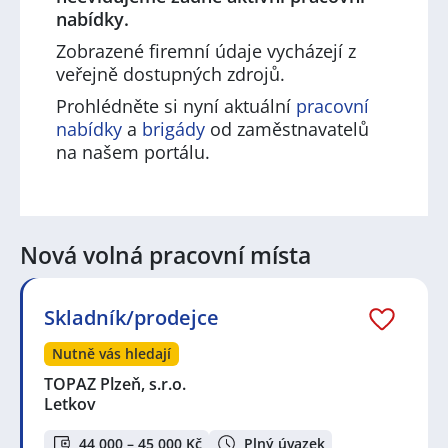
nabídky.
Zobrazené firemní údaje vycházejí z
veřejně dostupných zdrojů.
Prohlédněte si nyní aktuální
pracovní
nabídky
a
brigády
od zaměstnavatelů
na našem portálu.
Nová volná pracovní místa
Skladník/prodejce
Nutně vás hledají
TOPAZ Plzeň, s.r.o.
Letkov
44 000 – 45 000 Kč
Plný úvazek