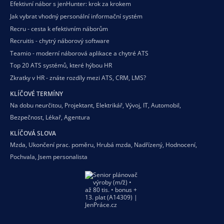
Efektivní nábor s jenHunter: krok za krokem
Jak vybrat vhodný personální informační systém
Recru - cesta k efektivním náborům
Recruitis - chytrý náborový software
Teamio - moderní náborová aplikace a chytré ATS
Top 20 ATS systémů, které hýbou HR
Zkratky v HR - znáte rozdíly mezi ATS, CRM, LMS?
KLÍČOVÉ TERMÍNY
Na dobu neurčitou
,
Projektant
,
Elektrikář
,
Vývoj
,
IT
,
Automobil
,
Bezpečnost
,
Lékař
,
Agentura
KLÍČOVÁ SLOVA
Mzda
,
Ukončení prac. poměru
,
Hrubá mzda
,
Nadřízený
,
Hodnocení
,
Pochvala
,
Jsem personalista