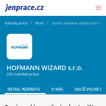
JenPráce.cz
Nabídky práce
Plzeň
Senior plánovač výroby (m/ž) • až 8
HOFMANN WIZARD s.r.o.
242 nabídek práce
DETAIL INZERÁTU
O NÁS
DALŠÍ VOLNÉ PO