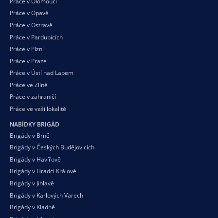
Práce v Olomouci
Práce v Opavě
Práce v Ostravě
Práce v Pardubicích
Práce v Plzni
Práce v Praze
Práce v Ústí nad Labem
Práce ve Zlíně
Práce v zahraničí
Práce ve vaší
lokalitě
NABÍDKY BRIGÁD
Brigády v Brně
Brigády v Českých Budějovicích
Brigády v Havířově
Brigády v Hradci Králové
Brigády v Jihlavě
Brigády v Karlových Varech
Brigády v Kladně