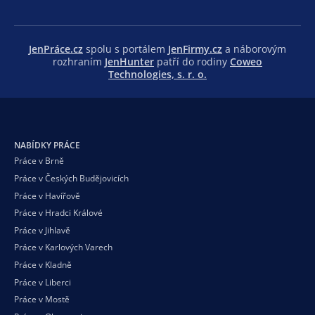
JenPráce.cz
spolu s portálem
JenFirmy.cz
a náborovým
rozhraním
JenHunter
patří do rodiny
Coweo
Technologies, s. r. o.
NABÍDKY PRÁCE
Práce v Brně
Práce v Českých Budějovicích
Práce v Havířově
Práce v Hradci Králové
Práce v Jihlavě
Práce v Karlových Varech
Práce v Kladně
Práce v Liberci
Práce v Mostě