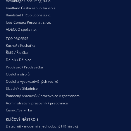
Advantage Consulting, s.r.o.
Kaufland Česká republika v.o.s.
Randstad HR Solutions s.r.o.
Jobs Contact Personal, s.r.o.
ADECCO spol.s r.o.
TOP PROFESE
Kuchař / Kuchařka
Řidič / Řidička
Dělník / Dělnice
Prodavač / Prodavačka
Obsluha strojů
Obsluha vysokozdvižných vozíků
Skladník / Skladnice
Pomocný pracovník / pracovnice v gastronomii
Administrativní pracovník / pracovnice
Číšník / Servírka
KLÍČOVÉ NÁSTROJE
Datacruit - moderní a jednoduchý HR nástroj