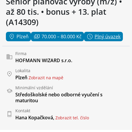
Senior plánovač výroby (m/ž) •
až 80 tis. • bonus + 13. plat
(A14309)
Plzeň
70.000 – 80.000 Kč
Plný úvazek
Firma
HOFMANN WIZARD s.r.o.
Lokalita
Plzeň
Zobrazit na mapě
Minimální vzdělání
Středoškolské nebo odborné vyučení s
maturitou
Kontakt
Hana Kopačková,
Zobrazit tel. číslo