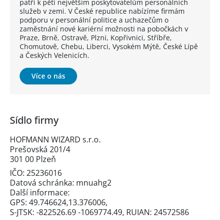
patří k pěti největším poskytovatelům personálních
služeb v zemi. V České republice nabízíme firmám
podporu v personální politice a uchazečům o
zaměstnání nové kariérní možnosti na pobočkách v
Praze, Brně, Ostravě, Plzni, Kopřivnici, Stříbře,
Chomutově, Chebu, Liberci, Vysokém Mýtě, České Lípě
a Českých Velenicích.
Více o nás
Sídlo firmy
HOFMANN WIZARD s.r.o.
Prešovská 201/4
301 00 Plzeň
IČO: 25236016
Datová schránka: mnuahg2
Další informace:
GPS: 49.746624,13.376006,
S-JTSK: -822526.69 -1069774.49, RUIAN: 24572586